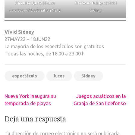
Circular Quay
| Fotos
Harbour Bridge
| Vivid
Courtesy of Destination NSW
Sidney
Vivid Sidney
27MAY22 – 18JUN22
La mayoría de los espectáculos son gratuitos
Todas las noches, de 18:00 a 23:00 h
espectáculo
luces
Sidney
Navegación
Nueva York inaugura su
Juegos acuáticos en la
de
temporada de playas
Granja de San Ildefonso
entradas
Deja una respuesta
Tu dirección de correo electrónico no será publicada.