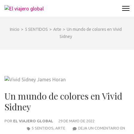
Saltar
al
EL VIAJERO GLOBAL
Un espacio donde descubrir la cara B de los
contenido
destinos y disfrutarlos de forma sensorial,
(presiona
desde su música hasta su arquitectura o sus
Inicio
>
5 SENTIDOS
>
Arte
>
Un mundo de colores en Vivid
la
sabores
Sidney
tecla
Intro)
Un mundo de colores en Vivid
Sidney
POR
EL VIAJERO GLOBAL
29 DE MAYO DE 2022
UN
5 SENTIDOS
,
ARTE
DEJA UN COMENTARIO EN