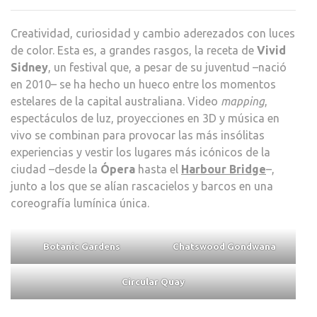
MUN
DE
Creatividad, curiosidad y cambio aderezados con luces
COL
de color. Esta es, a grandes rasgos, la receta de
Vivid
EN
Sidney
, un festival que, a pesar de su juventud –nació
VIVI
en 2010– se ha hecho un hueco entre los momentos
SIDN
estelares de la capital australiana. Video
mapping
,
espectáculos de luz, proyecciones en 3D y música en
vivo se combinan para provocar las más insólitas
experiencias y vestir los lugares más icónicos de la
ciudad –desde la
Ópera
hasta el
Harbour Bridge
–,
junto a los que se alían rascacielos y barcos en una
coreografía lumínica única.
Botanic Gardens
Chatswood Gondwana
Circular Quay