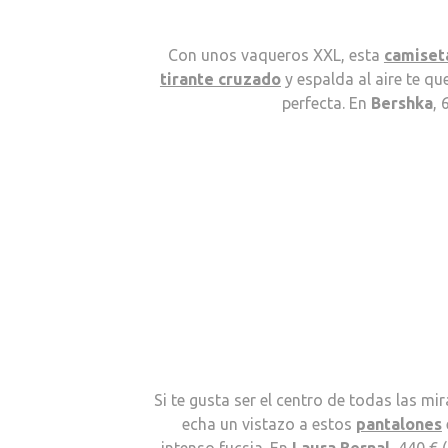
Con unos vaqueros XXL, esta
camiset
tirante cruzado
y espalda al aire te q
perfecta. En
Bershka
, 
Si te gusta ser el centro de todas las mi
echa un vistazo a estos
pantalones
intenso fucsia. En
Laura Bernal
, 440 € 