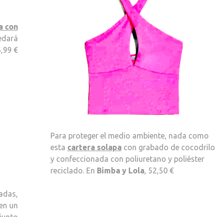
a con
uedará
6,99 €
Para proteger el medio ambiente, nada como
esta
cartera solapa
con grabado de cocodrilo
y confeccionada con poliuretano y poliéster
reciclado. En
Bimba y Lola
, 52,50 €
radas,
en un
(junto