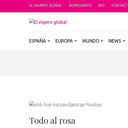
Saltar
EL VIAJERO GLOBAL
DESPEGAMOS
BIO
CONTAC
al
contenido
EL VIAJER
(presiona
Un espacio donde descubrir la car
la
tecla
ESPAÑA
EUROPA
MUNDO
NEWS
Intro)
Todo al rosa