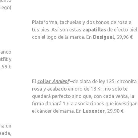
uego)
Plataforma, tachuelas y dos tonos de rosa a
tus pies. Así son estas
zapatillas
de efecto piel
con el logo de la marca. En
Desigual
, 69,96 €
lanco
tfit y
5,99 €
El
collar
Annleof
–de plata de ley 125, circonita
rosa y acabado en oro de 18 K–, no solo te
quedará perfecto sino que, con cada venta, la
firma donará 1 € a asociaciones que investigan
el cáncer de mama. En
Luxenter
, 29,90 €
cha un
sada,