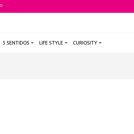
TO
O GLOBAL
a B de los destinos y disfrutarlos de forma sensorial, desde su música ha
5 SENTIDOS
LIFE STYLE
CURIOSITY