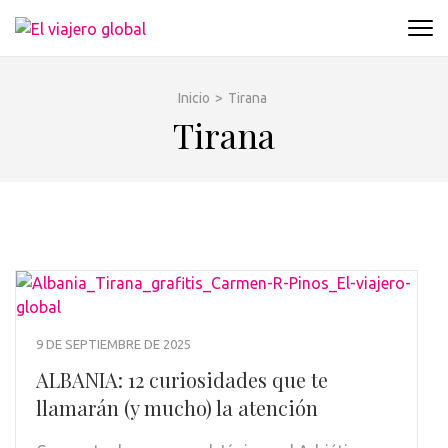
Saltar
al
EL VIAJERO GLOBAL
Un espacio donde descubrir la cara B de los
contenido
destinos y disfrutarlos de forma sensorial,
(presiona
desde su música hasta su arquitectura o sus
Inicio
>
Tirana
la
sabores
Tirana
tecla
Intro)
9 DE SEPTIEMBRE DE 2025
ALBANIA: 12 curiosidades que te
llamarán (y mucho) la atención