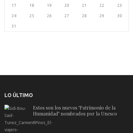
17
18
19
20
21
22
23
24
25
26
27
28
29
30
31
LO ÚLTIMO
Estos son los nuevos ‘Patrimonio de la
Humanidad’ nombrados por la Unesco