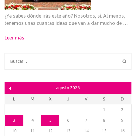
¿Ya sabes dónde irás este año? Nosotros, sí. Al menos,
tenemos unas cuantas ideas que van a dar mucho de …
Leer más
Buscar:
agosto 2026
L
M
X
J
V
S
D
1
2
3
4
5
6
7
8
9
10
11
12
13
14
15
16