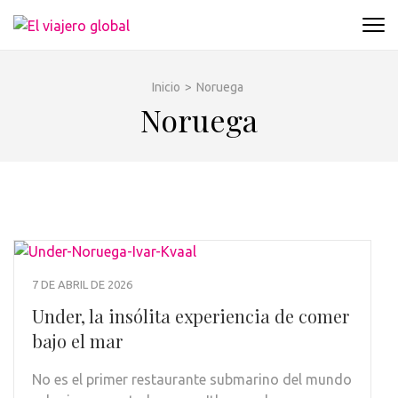
Saltar
al
EL VIAJERO GLOBAL
Un espacio donde descubrir la cara B de los
contenido
destinos y disfrutarlos de forma sensorial,
(presiona
desde su música hasta su arquitectura o sus
Inicio
>
Noruega
la
sabores
Noruega
tecla
Intro)
7 DE ABRIL DE 2026
Under, la insólita experiencia de comer
bajo el mar
No es el primer restaurante submarino del mundo