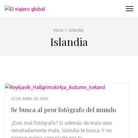
Saltar
al
EL VIAJERO GLOBAL
Un espacio donde descubrir la cara B de los
contenido
destinos y disfrutarlos de forma sensorial,
(presiona
desde su música hasta su arquitectura o sus
Inicio
>
Islandia
la
sabores
Islandia
tecla
Intro)
22 DE ABRIL DE 2026
Se busca al peor fotógrafo del mundo
¿Eres mal fotógrafo? Si además de malo eres
rematadamente malo, Islandia te busca. Y no
porque quiera consolarte por tu …