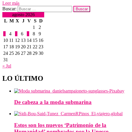
Leer más
Buscar:
agosto 2026
L
M
X
J
V
S
D
1
2
3
4
5
6
7
8
9
10
11
12
13
14
15
16
17
18
19
20
21
22
23
24
25
26
27
28
29
30
31
« Jul
LO ÚLTIMO
De cabeza a la moda submarina
Estos son los nuevos ‘Patrimonio de la
Humanidad’ nombrados por la Unesco