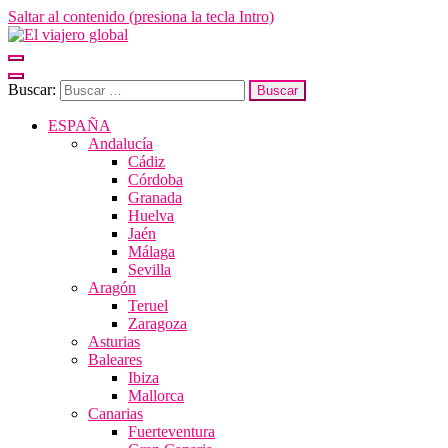
Saltar al contenido (presiona la tecla Intro)
El viajero global
Un espacio donde descubrir la cara B de los destinos y disfrutarlos de
forma sensorial, desde su música hasta su arquitectura o sus sabores
Buscar:
ESPAÑA
Andalucía
Cádiz
Córdoba
Granada
Huelva
Jaén
Málaga
Sevilla
Aragón
Teruel
Zaragoza
Asturias
Baleares
Ibiza
Mallorca
Canarias
Fuerteventura