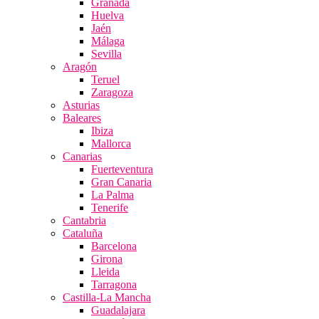
Granada
Huelva
Jaén
Málaga
Sevilla
Aragón
Teruel
Zaragoza
Asturias
Baleares
Ibiza
Mallorca
Canarias
Fuerteventura
Gran Canaria
La Palma
Tenerife
Cantabria
Cataluña
Barcelona
Girona
Lleida
Tarragona
Castilla-La Mancha
Guadalajara