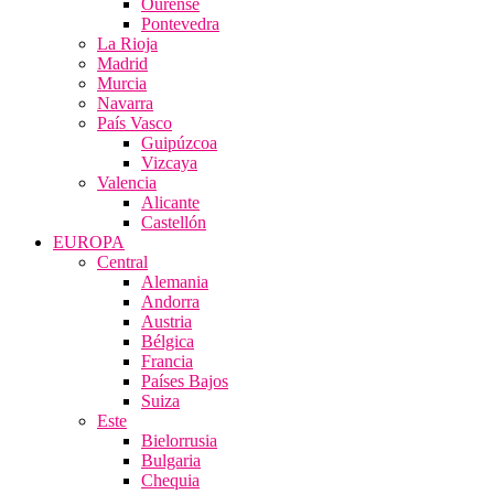
Ourense
Pontevedra
La Rioja
Madrid
Murcia
Navarra
País Vasco
Guipúzcoa
Vizcaya
Valencia
Alicante
Castellón
EUROPA
Central
Alemania
Andorra
Austria
Bélgica
Francia
Países Bajos
Suiza
Este
Bielorrusia
Bulgaria
Chequia