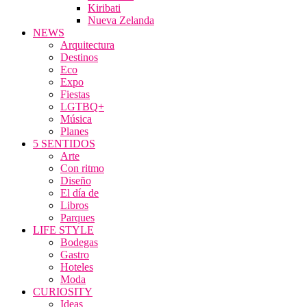
Kiribati
Nueva Zelanda
NEWS
Arquitectura
Destinos
Eco
Expo
Fiestas
LGTBQ+
Música
Planes
5 SENTIDOS
Arte
Con ritmo
Diseño
El día de
Libros
Parques
LIFE STYLE
Bodegas
Gastro
Hoteles
Moda
CURIOSITY
Ideas