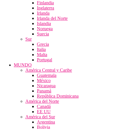
Finlandia
Inglaterra
Irlanda
Irlanda del Norte
Islandia
Noruega
Suecia
Sur
Grecia
Italia
Malta
Portugal
MUNDO
América Central y Caribe
Guatemala
México
Nicaragua
Panamá
República Dominicana
América del Norte
Canadá
EE UU
América del Sur
Argentina
Bolivia