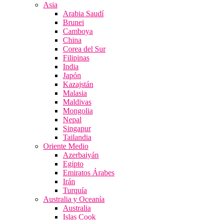
Asia
Arabia Saudí
Brunei
Camboya
China
Corea del Sur
Filipinas
India
Japón
Kazajstán
Malasia
Maldivas
Mongolia
Nepal
Singapur
Tailandia
Oriente Medio
Azerbaiyán
Egipto
Emiratos Árabes
Irán
Turquía
Australia y Oceanía
Australia
Islas Cook