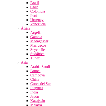
Brasil
Chile
Colombia
Perú
Uruguay
Venezuela
África
Argelia
Gambia
Madagascar
Marruecos
Seychelles
Sudáfrica
Túnez
Asia
Arabia Saudí
Brunei
Camboya
China
Corea del Sur
Filipinas
India
Japón
Kazajstán
Malasia