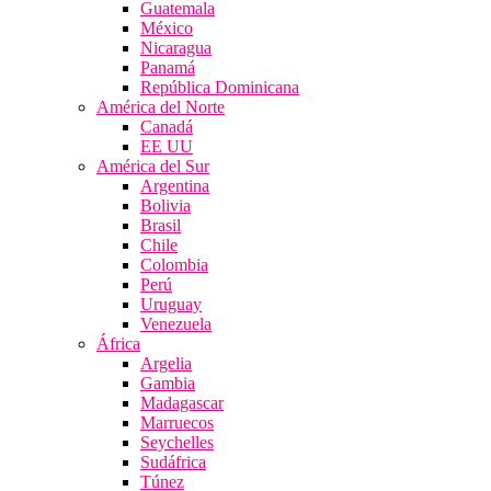
Guatemala
México
Nicaragua
Panamá
República Dominicana
América del Norte
Canadá
EE UU
América del Sur
Argentina
Bolivia
Brasil
Chile
Colombia
Perú
Uruguay
Venezuela
África
Argelia
Gambia
Madagascar
Marruecos
Seychelles
Sudáfrica
Túnez