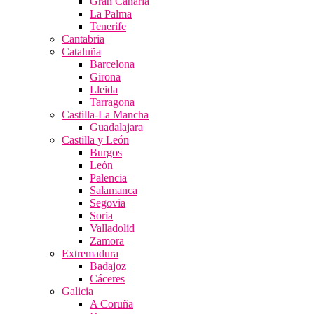
Gran Canaria
La Palma
Tenerife
Cantabria
Cataluña
Barcelona
Girona
Lleida
Tarragona
Castilla-La Mancha
Guadalajara
Castilla y León
Burgos
León
Palencia
Salamanca
Segovia
Soria
Valladolid
Zamora
Extremadura
Badajoz
Cáceres
Galicia
A Coruña