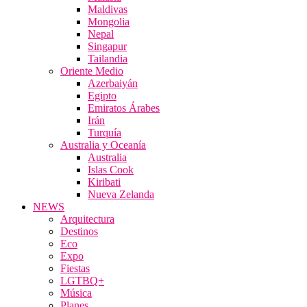
Maldivas
Mongolia
Nepal
Singapur
Tailandia
Oriente Medio
Azerbaiyán
Egipto
Emiratos Árabes
Irán
Turquía
Australia y Oceanía
Australia
Islas Cook
Kiribati
Nueva Zelanda
NEWS
Arquitectura
Destinos
Eco
Expo
Fiestas
LGTBQ+
Música
Planes