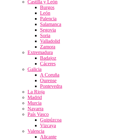
Castilla y León
Burgos
León
Palencia
Salamanca
Segovia
Soria
Valladolid
Zamora
Extremadura
Badajoz
Cáceres
Galicia
A Coruña
Ourense
Pontevedra
La Rioja
Madrid
Murcia
Navarra
País Vasco
Guipúzcoa
Vizcaya
Valencia
Alicante