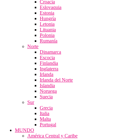
Croacia
Eslovaquia
Estonia
Hungría
Letonia
Lituania
Polonia
Rumanía
Norte
Dinamarca
Escocia
Finlandia
Inglaterra
Irlanda
Irlanda del Norte
Islandia
Noruega
Suecia
Sur
Grecia
Italia
Malta
Portugal
MUNDO
América Central y Caribe