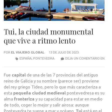
Tui, la ciudad monumental
que vive a ritmo lento
POR
EL VIAJERO GLOBAL
13 DE JULIO DE 2023
TUI,
ESPAÑA
,
PONTEVEDRA
DEJA UN COMENTARIO EN
LA
CIU
Fue
capital
de una de las 7 provincias del antiguo
MON
reino de Galicia y su nombre (parece ser) proviene
QUE
del rey griego Tideo, pero lo que más caracteriza a
VIVE
esta
pequeña ciudad medieval
pontevedresa es su
A
alma
fronteriza
y su capacidad para estar en medio
RIT
de todo, coger lo mejor y salir airosa: aunque
LEN
Pontevedra te suene a mar y océano,
Tui
está en el