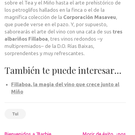
sobre el Tea y el Miño hasta el arte prehistórico de
los petroglifos hallados en la finca o el de la
magnífica colección de la
Corporación Masaveu
,
que puede verse en el pazo. Y, por supuesto,
saborearás el arte del vino con una cata de sus
tres
albariños Fillaboa
, tres vinos redondos –y
multipremiados– de la D.O. Rías Baixas,
sorprendentes y muy refrescantes.
También te puede interesar…
Fillaboa, la magia del vino que crece junto al
Miño
Tui
Navegación
Bienvenidos a ‘Barbie
Morir de éxito, ¿nos