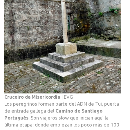
Cruceiro da Misericordia
| EVG
Los peregrinos forman parte del ADN de Tui, puerta
de entrada gallega del
Camino de Santiago
Portugués
. Son viajeros slow que inician aquí la
última etapa: donde empiezan los poco más de 100