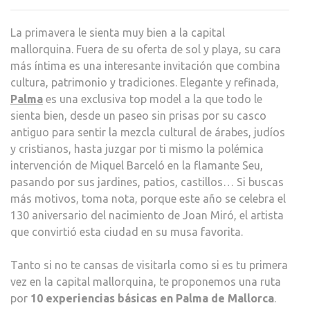
DE
MALL
La primavera le sienta muy bien a la capital
MAN
mallorquina. Fuera de su oferta de sol y playa, su cara
PAR
más íntima es una interesante invitación que combina
PRIN
cultura, patrimonio y tradiciones. Elegante y refinada,
Palma
es una exclusiva top model a la que todo le
sienta bien, desde un paseo sin prisas por su casco
antiguo para sentir la mezcla cultural de árabes, judíos
y cristianos, hasta juzgar por ti mismo la polémica
intervención de Miquel Barceló en la flamante Seu,
pasando por sus jardines, patios, castillos… Si buscas
más motivos, toma nota, porque este año se celebra el
130 aniversario del nacimiento de Joan Miró, el artista
que convirtió esta ciudad en su musa favorita.
Tanto si no te cansas de visitarla como si es tu primera
vez en la capital mallorquina, te proponemos una ruta
por
10 experiencias básicas en Palma de Mallorca
.