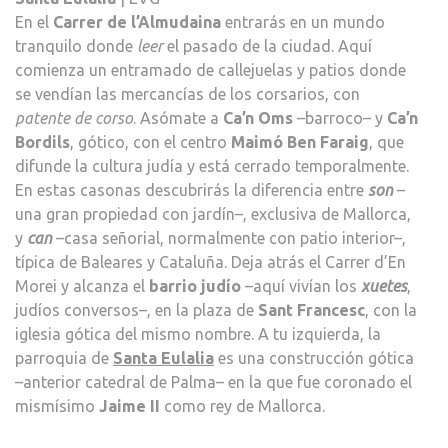
En el
Carrer de l’Almudaina
entrarás en un mundo
tranquilo donde
leer
el pasado de la ciudad. Aquí
comienza un entramado de callejuelas y patios donde
se vendían las mercancías de los corsarios, con
patente de corso
. Asómate a
Ca’n Oms
–barroco– y
Ca’n
Bordils
, gótico, con el centro
Maimó Ben Faraig
, que
difunde la cultura judía y está cerrado temporalmente.
En estas casonas descubrirás la diferencia entre
son
–
una gran propiedad con jardín–, exclusiva de Mallorca,
y
can
–casa señorial, normalmente con patio interior–,
típica de Baleares y Cataluña. Deja atrás el Carrer d’En
Morei y alcanza el
barrio judío
–aquí vivían los
xuetes
,
judíos conversos–, en la plaza de
Sant Francesc
, con la
iglesia gótica del mismo nombre. A tu izquierda, la
parroquia de
Santa Eulalia
es una construcción gótica
–anterior catedral de Palma– en la que fue coronado el
mismísimo
Jaime II
como rey de Mallorca.