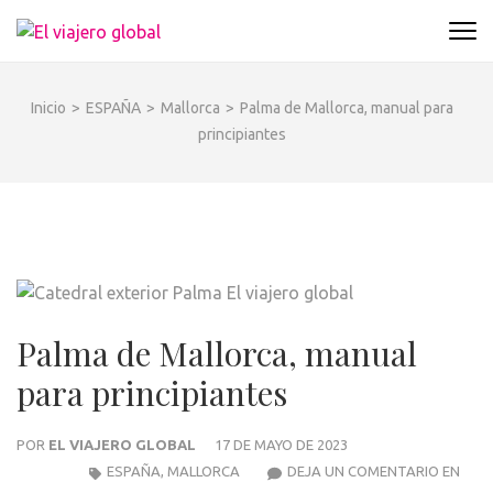
Saltar
al
EL VIAJERO GLOBAL
Un espacio donde descubrir la cara B de los
contenido
destinos y disfrutarlos de forma sensorial,
(presiona
desde su música hasta su arquitectura o sus
Inicio
>
ESPAÑA
>
Mallorca
>
Palma de Mallorca, manual para
la
sabores
principiantes
tecla
Intro)
Palma de Mallorca, manual
para principiantes
POR
EL VIAJERO GLOBAL
17 DE MAYO DE 2023
PAL
ESPAÑA
,
MALLORCA
DEJA UN COMENTARIO EN