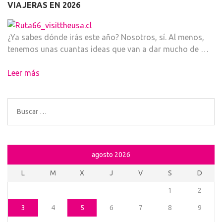
VIAJERAS EN 2026
¿Ya sabes dónde irás este año? Nosotros, sí. Al menos,
tenemos unas cuantas ideas que van a dar mucho de …
Leer más
Buscar:
agosto 2026
L
M
X
J
V
S
D
1
2
3
4
5
6
7
8
9