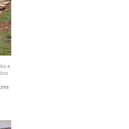
nto a
stos
tros