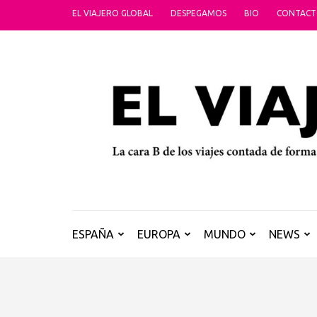
Saltar
EL VIAJERO GLOBAL
DESPEGAMOS
BIO
CONTAC
al
contenido
(presiona
la
tecla
Intro)
ESPAÑA
EUROPA
MUNDO
NEWS