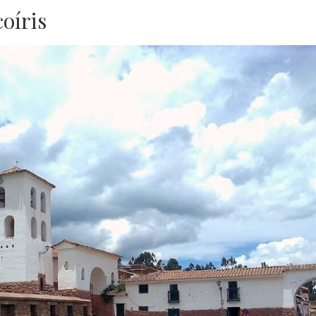
coíris