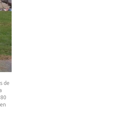
es de
a
780
 en