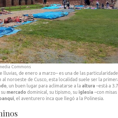
kimedia Commons
e lluvias, de enero a marzo– es una de las particularidad
km al noroeste de Cusco, esta localidad suele ser la primer
ado
, un buen lugar para aclimatarse a la
altura
–está a 3.
á su
mercado
dominical, su tipismo, su
iglesia
–con misas
panqui
, el aventurero inca que llegó a la Polinesia.
aminos