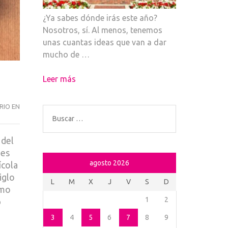
¿Ya sabes dónde irás este año?
Nosotros, sí. Al menos, tenemos
unas cuantas ideas que van a dar
mucho de …
Leer más
MORAY,
RIO EN
Buscar:
EL
LABORATORIO
 del
GASTRO
jes
DE
agosto 2026
ícola
LOS
iglo
INCAS
L
M
X
J
V
S
D
omo
1
2
o
3
4
5
6
7
8
9