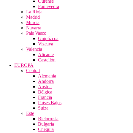
Ourense
Pontevedra
La Rioja
Madrid
Murcia
Navarra
País Vasco
Guipúzcoa
Vizcaya
Valencia
Alicante
Castellón
EUROPA
Central
Alemania
Andorra
Austria
Bélgica
Francia
Países Bajos
Suiza
Este
Bielorrusia
Bulgaria
Chequia