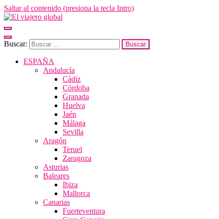
Saltar al contenido (presiona la tecla Intro)
El viajero global
Un espacio donde descubrir la cara B de los destinos y disfrutarlos de
Buscar:
ESPAÑA
Andalucía
Cádiz
Córdoba
Granada
Huelva
Jaén
Málaga
Sevilla
Aragón
Teruel
Zaragoza
Asturias
Baleares
Ibiza
Mallorca
Canarias
Fuerteventura