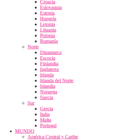
Croacia
Eslovaquia
Estonia
Hungría
Letonia
Lituania
Polonia
Rumanía
Norte
Dinamarca
Escocia
Finlandia
Inglaterra
Irlanda
Irlanda del Norte
Islandia
Noruega
Suecia
Sur
Grecia
Italia
Malta
Portugal
MUNDO
América Central y Caribe