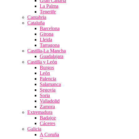
Gran Canaria
La Palma
Tenerife
Cantabria
Cataluña
Barcelona
Girona
Lleida
Tarragona
Castilla-La Mancha
Guadalajara
Castilla y León
Burgos
León
Palencia
Salamanca
Segovia
Soria
Valladolid
Zamora
Extremadura
Badajoz
Cáceres
Galicia
A Coruña