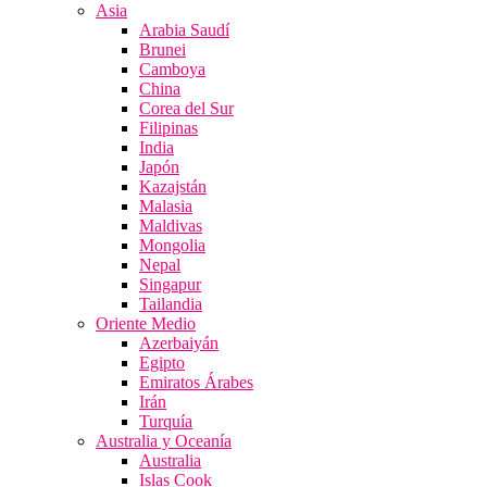
Asia
Arabia Saudí
Brunei
Camboya
China
Corea del Sur
Filipinas
India
Japón
Kazajstán
Malasia
Maldivas
Mongolia
Nepal
Singapur
Tailandia
Oriente Medio
Azerbaiyán
Egipto
Emiratos Árabes
Irán
Turquía
Australia y Oceanía
Australia
Islas Cook