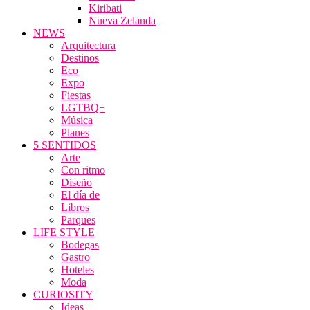
Kiribati
Nueva Zelanda
NEWS
Arquitectura
Destinos
Eco
Expo
Fiestas
LGTBQ+
Música
Planes
5 SENTIDOS
Arte
Con ritmo
Diseño
El día de
Libros
Parques
LIFE STYLE
Bodegas
Gastro
Hoteles
Moda
CURIOSITY
Ideas