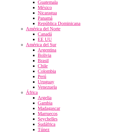
Guatemala
México
Nicaragua
Panamá
República Dominicana
América del Norte
Canadá
EE UU
América del Sur
Argentina
Bolivia
Brasil
Chile
Colombia
Perú
Uruguay
Venezuela
África
Argelia
Gambia
Madagascar
Marruecos
Seychelles
Sudáfrica
Túnez