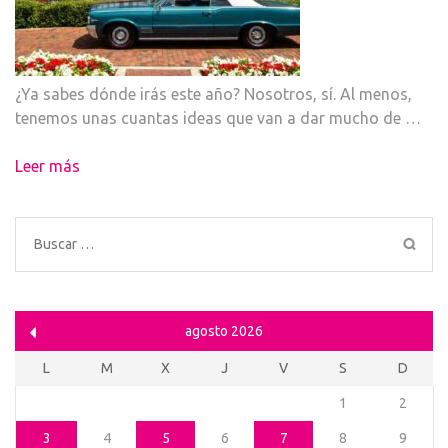
¿Ya sabes dónde irás este año? Nosotros, sí. Al menos,
tenemos unas cuantas ideas que van a dar mucho de …
Leer más
Buscar:
agosto 2026
L
M
X
J
V
S
D
1
2
3
4
5
6
7
8
9