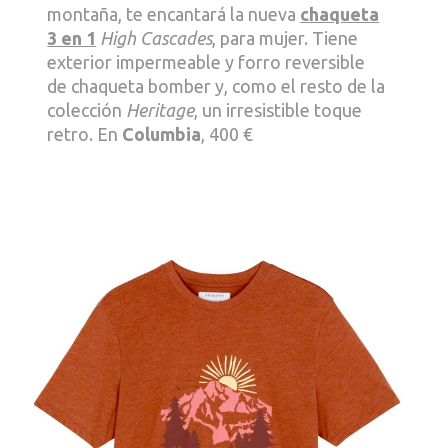
montaña, te encantará la nueva
chaqueta
3 en 1
High Cascades
, para mujer. Tiene
exterior impermeable y forro reversible
de chaqueta bomber y, como el resto de la
colección
Heritage
, un irresistible toque
retro. En
Columbia
, 400 €