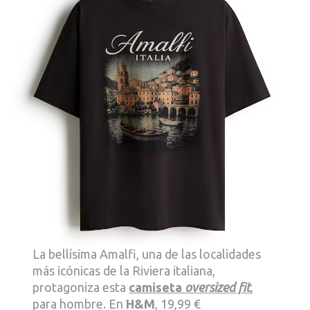
La bellísima Amalfi, una de las localidades
más icónicas de la Riviera italiana,
protagoniza esta
camiseta
oversized fit
,
para hombre. En
H&M
, 19,99 €