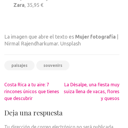
Zara
, 35,95 €
La imagen que abre el texto es
Mujer fotografía
|
Nirmal Rajendharkumar. Unsplash
paisajes
souvenirs
Navegación
Costa Rica a tu aire: 7
La Dèsalpe, una fiesta muy
de
rincones únicos que tienes
suiza llena de vacas, flores
entradas
que descubrir
y quesos
Deja una respuesta
Tu dirección de correo electrónico no será publicada.