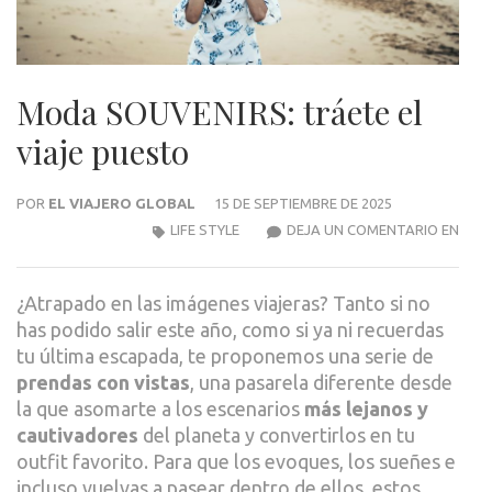
Moda SOUVENIRS: tráete el
viaje puesto
POR
EL VIAJERO GLOBAL
15 DE SEPTIEMBRE DE 2025
MOD
LIFE STYLE
DEJA UN COMENTARIO EN
SOUV
TRÁ
¿Atrapado en las imágenes viajeras? Tanto si no
EL
has podido salir este año, como si ya ni recuerdas
VIAJ
tu última escapada, te proponemos una serie de
PUE
prendas con vistas
, una pasarela diferente desde
la que asomarte a los escenarios
más lejanos y
cautivadores
del planeta y convertirlos en tu
outfit favorito. Para que los evoques, los sueñes e
incluso vuelvas a pasear dentro de ellos, estos