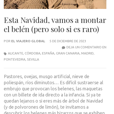
Esta Navidad, vamos a montar
el belén (pero solo si es raro)
POR
EL VIAJERO GLOBAL
5 DE DICIEMBRE DE 2023
EST
DEJA UN COMENTARIO EN
NAVI
ALICANTE
,
CÓRDOBA
,
ESPAÑA
,
GRAN CANARIA
,
MADRID
,
VAM
PONTEVEDRA
,
SEVILLA
A
MON
Pastores, ovejas, musgo artificial, nieve de
EL
poliespán, ríos diminutos… Es difícil sustraerse al
BELÉ
embrujo que provocan los belenes, las maquetas
(PER
con un billete de ida directo a la infancia. Si ya te
SOL
quedan lejanos o si eres más de árbol de Navidad
SI
(y de polvorones de limón), te invitamos a
ES
descubrir los belenes más bizarros que se exhiben