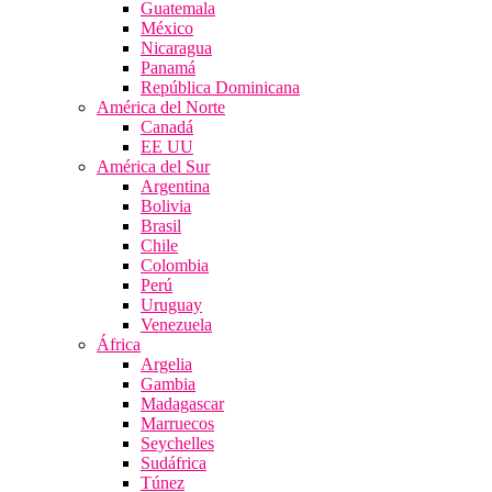
Guatemala
México
Nicaragua
Panamá
República Dominicana
América del Norte
Canadá
EE UU
América del Sur
Argentina
Bolivia
Brasil
Chile
Colombia
Perú
Uruguay
Venezuela
África
Argelia
Gambia
Madagascar
Marruecos
Seychelles
Sudáfrica
Túnez