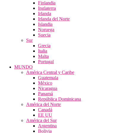
Finlandia
Inglaterra
Irlanda
Irlanda del Norte
Islandia
Noruega
Suecia
Sur
Grecia
Italia
Malta
Portugal
MUNDO
América Central y Caribe
Guatemala
México
Nicaragua
Panamá
República Dominicana
América del Norte
Canadá
EE UU
América del Sur
Argentina
Bolivia