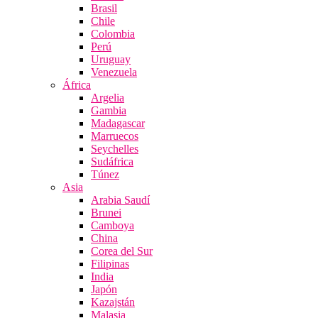
Brasil
Chile
Colombia
Perú
Uruguay
Venezuela
África
Argelia
Gambia
Madagascar
Marruecos
Seychelles
Sudáfrica
Túnez
Asia
Arabia Saudí
Brunei
Camboya
China
Corea del Sur
Filipinas
India
Japón
Kazajstán
Malasia