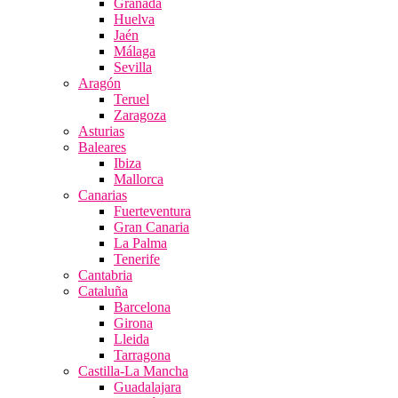
Granada
Huelva
Jaén
Málaga
Sevilla
Aragón
Teruel
Zaragoza
Asturias
Baleares
Ibiza
Mallorca
Canarias
Fuerteventura
Gran Canaria
La Palma
Tenerife
Cantabria
Cataluña
Barcelona
Girona
Lleida
Tarragona
Castilla-La Mancha
Guadalajara