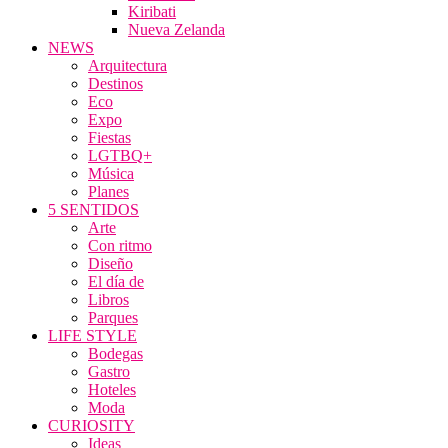
Kiribati
Nueva Zelanda
NEWS
Arquitectura
Destinos
Eco
Expo
Fiestas
LGTBQ+
Música
Planes
5 SENTIDOS
Arte
Con ritmo
Diseño
El día de
Libros
Parques
LIFE STYLE
Bodegas
Gastro
Hoteles
Moda
CURIOSITY
Ideas