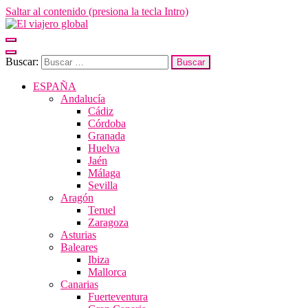
Saltar al contenido (presiona la tecla Intro)
El viajero global
Un espacio donde descubrir la cara B de los destinos y disfrutarlos de
forma sensorial, desde su música hasta su arquitectura o sus sabores
Buscar:
ESPAÑA
Andalucía
Cádiz
Córdoba
Granada
Huelva
Jaén
Málaga
Sevilla
Aragón
Teruel
Zaragoza
Asturias
Baleares
Ibiza
Mallorca
Canarias
Fuerteventura