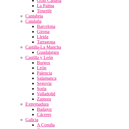
Gran Canaria
La Palma
Tenerife
Cantabria
Cataluña
Barcelona
Girona
Lleida
Tarragona
Castilla-La Mancha
Guadalajara
Castilla y León
Burgos
León
Palencia
Salamanca
Segovia
Soria
Valladolid
Zamora
Extremadura
Badajoz
Cáceres
Galicia
A Coruña