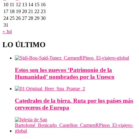
10
11
12
13
14
15
16
17
18
19
20
21
22
23
24
25
26
27
28
29
30
31
« Jul
LO ÚLTIMO
Estos son los nuevos ‘Patrimonio de la
Humanidad’ nombrados por la Unesco
Catedrales de la birra. Ruta por los países más
cerveceros de Europa