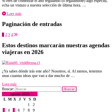
Si eres de comenzar el año regalando (o regalándote) algo especial,
echa un vistazo a nuestra selección de última hora. …
Leer más
Paginación de entradas
1
2
3
4
Estos destinos marcarán nuestras agendas
viajeras en 2026
¿Ya sabes dónde irás este año? Nosotros, sí. Al menos, tenemos
unas cuantas ideas que van a dar mucho de …
Leer más
Buscar:
agosto 2026
L
M
X
J
V
S
D
1
2
3
4
5
6
7
8
9