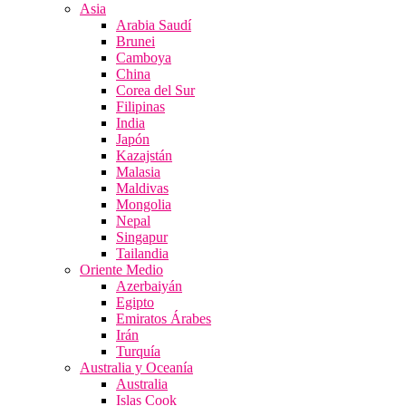
Asia
Arabia Saudí
Brunei
Camboya
China
Corea del Sur
Filipinas
India
Japón
Kazajstán
Malasia
Maldivas
Mongolia
Nepal
Singapur
Tailandia
Oriente Medio
Azerbaiyán
Egipto
Emiratos Árabes
Irán
Turquía
Australia y Oceanía
Australia
Islas Cook