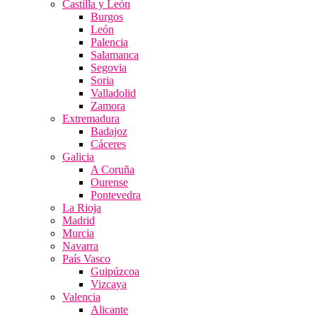
Castilla y León
Burgos
León
Palencia
Salamanca
Segovia
Soria
Valladolid
Zamora
Extremadura
Badajoz
Cáceres
Galicia
A Coruña
Ourense
Pontevedra
La Rioja
Madrid
Murcia
Navarra
País Vasco
Guipúzcoa
Vizcaya
Valencia
Alicante