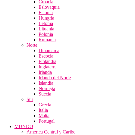
Croacia
Eslovaquia
Estonia
Hungría
Letonia
Lituania
Polonia
Rumanía
Norte
Dinamarca
Escocia
Finlandia
Inglaterra
Irlanda
Irlanda del Norte
Islandia
Noruega
Suecia
Sur
Grecia
Italia
Malta
Portugal
MUNDO
América Central y Caribe