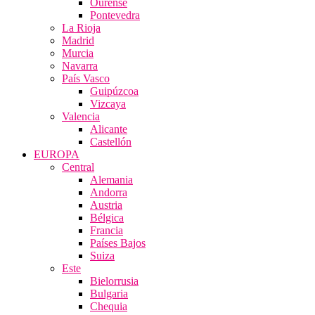
Ourense
Pontevedra
La Rioja
Madrid
Murcia
Navarra
País Vasco
Guipúzcoa
Vizcaya
Valencia
Alicante
Castellón
EUROPA
Central
Alemania
Andorra
Austria
Bélgica
Francia
Países Bajos
Suiza
Este
Bielorrusia
Bulgaria
Chequia