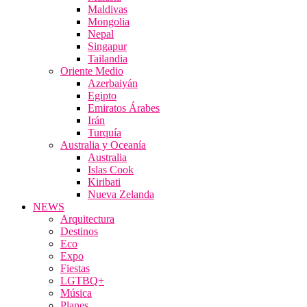
Maldivas
Mongolia
Nepal
Singapur
Tailandia
Oriente Medio
Azerbaiyán
Egipto
Emiratos Árabes
Irán
Turquía
Australia y Oceanía
Australia
Islas Cook
Kiribati
Nueva Zelanda
NEWS
Arquitectura
Destinos
Eco
Expo
Fiestas
LGTBQ+
Música
Planes