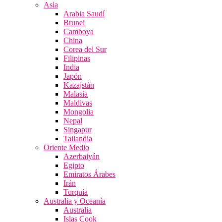
Asia
Arabia Saudí
Brunei
Camboya
China
Corea del Sur
Filipinas
India
Japón
Kazajstán
Malasia
Maldivas
Mongolia
Nepal
Singapur
Tailandia
Oriente Medio
Azerbaiyán
Egipto
Emiratos Árabes
Irán
Turquía
Australia y Oceanía
Australia
Islas Cook