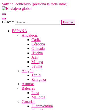
Saltar al contenido (presiona la tecla Intro)
El viajero global
Un espacio donde descubrir la cara B de los destinos y disfrutarlos de
forma sensorial, desde su música hasta su arquitectura o sus sabores
Buscar:
ESPAÑA
Andalucía
Cádiz
Córdoba
Granada
Huelva
Jaén
Málaga
Sevilla
Aragón
Teruel
Zaragoza
Asturias
Baleares
Ibiza
Mallorca
Canarias
Fuerteventura