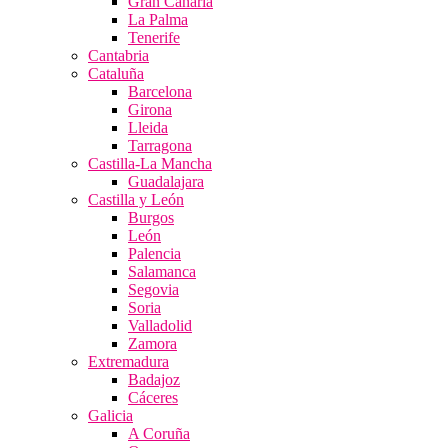
Gran Canaria
La Palma
Tenerife
Cantabria
Cataluña
Barcelona
Girona
Lleida
Tarragona
Castilla-La Mancha
Guadalajara
Castilla y León
Burgos
León
Palencia
Salamanca
Segovia
Soria
Valladolid
Zamora
Extremadura
Badajoz
Cáceres
Galicia
A Coruña