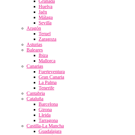
Granada
Huelva
Jaén
Málaga
Sevilla
Aragón
Teruel
Zaragoza
Asturias
Baleares
Ibiza
Mallorca
Canarias
Fuerteventura
Gran Canaria
La Palma
Tenerife
Cantabria
Cataluña
Barcelona
Girona
Lleida
Tarragona
Castilla-La Mancha
Guadalajara