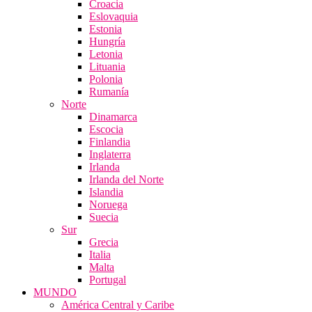
Croacia
Eslovaquia
Estonia
Hungría
Letonia
Lituania
Polonia
Rumanía
Norte
Dinamarca
Escocia
Finlandia
Inglaterra
Irlanda
Irlanda del Norte
Islandia
Noruega
Suecia
Sur
Grecia
Italia
Malta
Portugal
MUNDO
América Central y Caribe