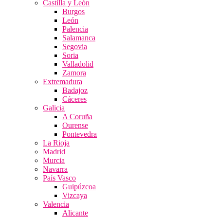
Castilla y León
Burgos
León
Palencia
Salamanca
Segovia
Soria
Valladolid
Zamora
Extremadura
Badajoz
Cáceres
Galicia
A Coruña
Ourense
Pontevedra
La Rioja
Madrid
Murcia
Navarra
País Vasco
Guipúzcoa
Vizcaya
Valencia
Alicante