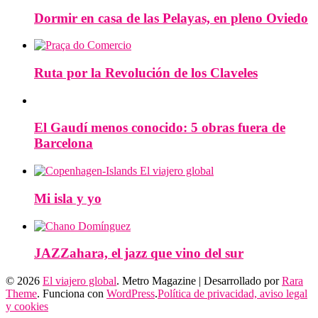
Dormir en casa de las Pelayas, en pleno Oviedo
Ruta por la Revolución de los Claveles
El Gaudí menos conocido: 5 obras fuera de
Barcelona
Mi isla y yo
JAZZahara, el jazz que vino del sur
© 2026
El viajero global
. Metro Magazine | Desarrollado por
Rara
Theme
. Funciona con
WordPress
.
Política de privacidad, aviso legal
y cookies