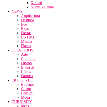
Kiribati
Nueva Zelanda
NEWS
Arquitectura
Destinos
Eco
Expo
Fiestas
LGTBQ+
Música
Planes
5 SENTIDOS
Arte
Con ritmo
Diseño
El día de
Libros
Parques
LIFE STYLE
Bodegas
Gastro
Hoteles
Moda
CURIOSITY
Ideas