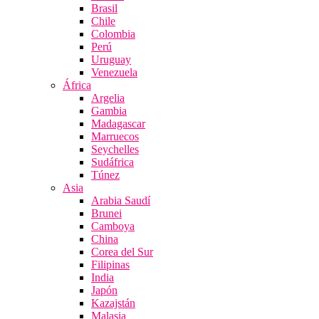
Brasil
Chile
Colombia
Perú
Uruguay
Venezuela
África
Argelia
Gambia
Madagascar
Marruecos
Seychelles
Sudáfrica
Túnez
Asia
Arabia Saudí
Brunei
Camboya
China
Corea del Sur
Filipinas
India
Japón
Kazajstán
Malasia