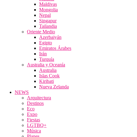
Maldivas
Mongolia
Nepal
Singapur
Tailandia
Oriente Medio
Azerbaiyán
Egipto
Emiratos Árabes
Irán
Turquía
Australia y Oceanía
Australia
Islas Cook
Kiribati
Nueva Zelanda
NEWS
Arquitectura
Destinos
Eco
Expo
Fiestas
LGTBQ+
Música
Planes