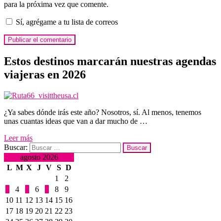
para la próxima vez que comente.
Sí, agrégame a tu lista de correos
Estos destinos marcarán nuestras agendas
viajeras en 2026
¿Ya sabes dónde irás este año? Nosotros, sí. Al menos, tenemos
unas cuantas ideas que van a dar mucho de …
Leer más
Buscar:
agosto 2026
L
M
X
J
V
S
D
1
2
3
4
5
6
7
8
9
10
11
12
13
14
15
16
17
18
19
20
21
22
23