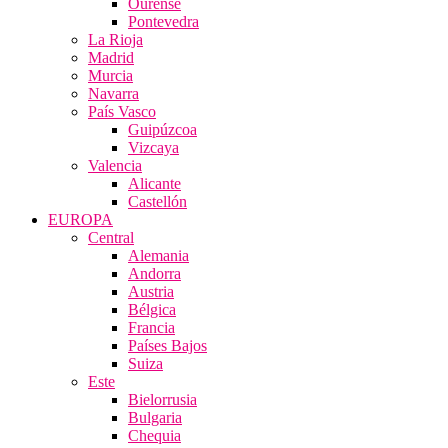
Ourense
Pontevedra
La Rioja
Madrid
Murcia
Navarra
País Vasco
Guipúzcoa
Vizcaya
Valencia
Alicante
Castellón
EUROPA
Central
Alemania
Andorra
Austria
Bélgica
Francia
Países Bajos
Suiza
Este
Bielorrusia
Bulgaria
Chequia