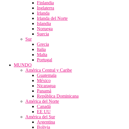
Finlandia
Inglaterra
Irlanda
Irlanda del Norte
Islandia
Noruega
Suecia
Sur
Grecia
Italia
Malta
Portugal
MUNDO
América Central y Caribe
Guatemala
México
Nicaragua
Panamá
República Dominicana
América del Norte
Canadá
EE UU
América del Sur
Argentina
Bolivia