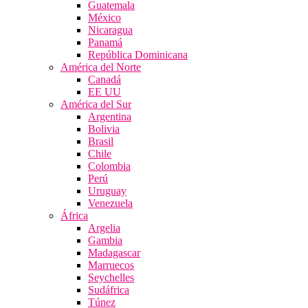
Guatemala
México
Nicaragua
Panamá
República Dominicana
América del Norte
Canadá
EE UU
América del Sur
Argentina
Bolivia
Brasil
Chile
Colombia
Perú
Uruguay
Venezuela
África
Argelia
Gambia
Madagascar
Marruecos
Seychelles
Sudáfrica
Túnez