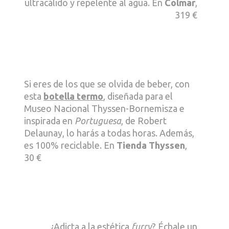
ultracálido y repelente al agua. En
Colmar
,
319 €
Si eres de los que se olvida de beber, con
esta
botella termo
, diseñada para el
Museo Nacional Thyssen-Bornemisza e
inspirada en
Portuguesa
, de Robert
Delaunay, lo harás a todas horas. Además,
es 100% reciclable. En
Tienda Thyssen
,
30 €
¿Adicta a la estética
furry
? Échale un