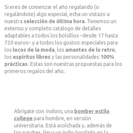
REG
Si eres de comenzar el año regalando (o
DE
regalándote) algo especial, echa un vistazo a
ÚLTI
nuestra
selección de última hora
. Tenemos un
HOR
extenso y completo catálogo de detalles
adaptables a todos los bolsillos –desde 17 hasta
720 euros– y a todos los gustos: especiales para
los
locos de la moda
, los
amantes de lo retro
,
los
espíritus libres
y las personalidades
100%
prácticas
. Estas son nuestras propuestas para los
primeros regalos del año.
Abrígate con
Indians
, una
bomber estilo
college
para hombre, en versión
universitaria. Está acolchada y, además de
los parches, lleva un indio bordado en la