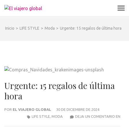
Saltar
al
EL VIAJERO GLOBAL
Un espacio donde descubrir la cara B de los
contenido
destinos y disfrutarlos de forma sensorial,
(presiona
desde su música hasta su arquitectura o sus
Inicio
>
LIFE STYLE
>
Moda
>
Urgente: 15 regalos de última hora
la
sabores
tecla
Intro)
Urgente: 15 regalos de última
hora
POR
EL VIAJERO GLOBAL
30 DE DICIEMBRE DE 2024
URGE
LIFE STYLE
,
MODA
DEJA UN COMENTARIO EN
15