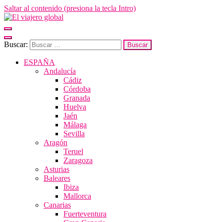
Saltar al contenido (presiona la tecla Intro)
El viajero global
Un espacio donde descubrir la cara B de los destinos y disfrutarlos de
Buscar:
ESPAÑA
Andalucía
Cádiz
Córdoba
Granada
Huelva
Jaén
Málaga
Sevilla
Aragón
Teruel
Zaragoza
Asturias
Baleares
Ibiza
Mallorca
Canarias
Fuerteventura