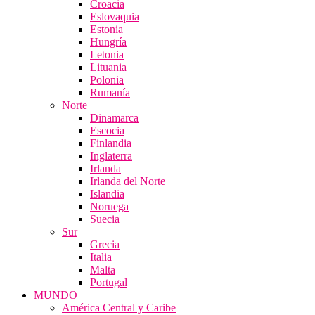
Croacia
Eslovaquia
Estonia
Hungría
Letonia
Lituania
Polonia
Rumanía
Norte
Dinamarca
Escocia
Finlandia
Inglaterra
Irlanda
Irlanda del Norte
Islandia
Noruega
Suecia
Sur
Grecia
Italia
Malta
Portugal
MUNDO
América Central y Caribe