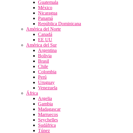
Guatemala
México
Nicaragua
Panamá
República Dominicana
América del Norte
Canadá
EE UU
América del Sur
Argentina
Bolivia
Brasil
Chile
Colombia
Perú
Uruguay
Venezuela
África
Argelia
Gambia
Madagascar
Marruecos
Seychelles
Sudáfrica
Túnez