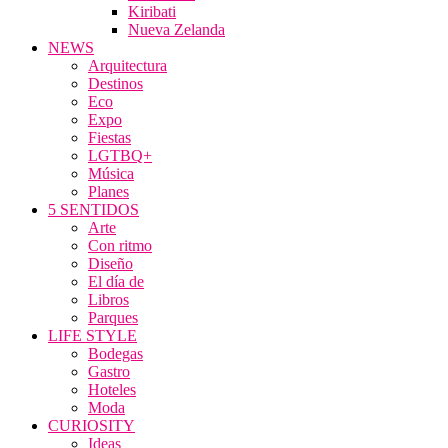
Kiribati
Nueva Zelanda
NEWS
Arquitectura
Destinos
Eco
Expo
Fiestas
LGTBQ+
Música
Planes
5 SENTIDOS
Arte
Con ritmo
Diseño
El día de
Libros
Parques
LIFE STYLE
Bodegas
Gastro
Hoteles
Moda
CURIOSITY
Ideas