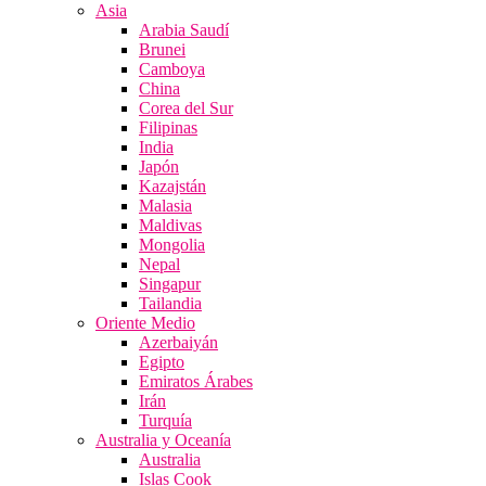
Asia
Arabia Saudí
Brunei
Camboya
China
Corea del Sur
Filipinas
India
Japón
Kazajstán
Malasia
Maldivas
Mongolia
Nepal
Singapur
Tailandia
Oriente Medio
Azerbaiyán
Egipto
Emiratos Árabes
Irán
Turquía
Australia y Oceanía
Australia
Islas Cook