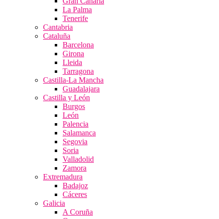
Gran Canaria
La Palma
Tenerife
Cantabria
Cataluña
Barcelona
Girona
Lleida
Tarragona
Castilla-La Mancha
Guadalajara
Castilla y León
Burgos
León
Palencia
Salamanca
Segovia
Soria
Valladolid
Zamora
Extremadura
Badajoz
Cáceres
Galicia
A Coruña