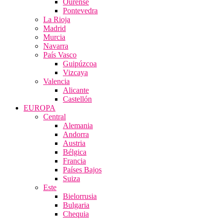
Ourense
Pontevedra
La Rioja
Madrid
Murcia
Navarra
País Vasco
Guipúzcoa
Vizcaya
Valencia
Alicante
Castellón
EUROPA
Central
Alemania
Andorra
Austria
Bélgica
Francia
Países Bajos
Suiza
Este
Bielorrusia
Bulgaria
Chequia