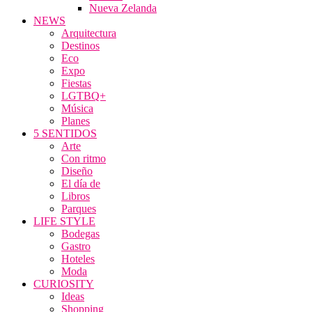
Nueva Zelanda
NEWS
Arquitectura
Destinos
Eco
Expo
Fiestas
LGTBQ+
Música
Planes
5 SENTIDOS
Arte
Con ritmo
Diseño
El día de
Libros
Parques
LIFE STYLE
Bodegas
Gastro
Hoteles
Moda
CURIOSITY
Ideas
Shopping