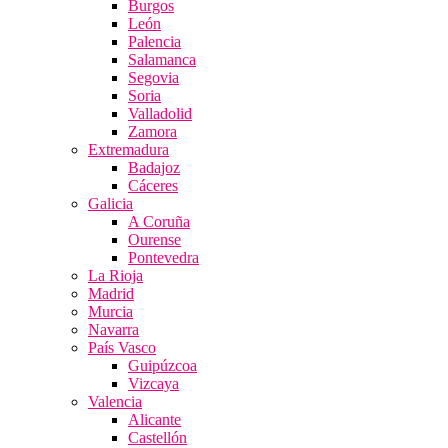
Burgos
León
Palencia
Salamanca
Segovia
Soria
Valladolid
Zamora
Extremadura
Badajoz
Cáceres
Galicia
A Coruña
Ourense
Pontevedra
La Rioja
Madrid
Murcia
Navarra
País Vasco
Guipúzcoa
Vizcaya
Valencia
Alicante
Castellón