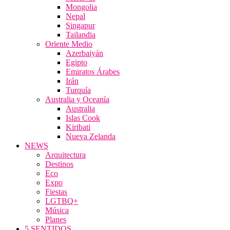
Mongolia
Nepal
Singapur
Tailandia
Oriente Medio
Azerbaiyán
Egipto
Emiratos Árabes
Irán
Turquía
Australia y Oceanía
Australia
Islas Cook
Kiribati
Nueva Zelanda
NEWS
Arquitectura
Destinos
Eco
Expo
Fiestas
LGTBQ+
Música
Planes
5 SENTIDOS