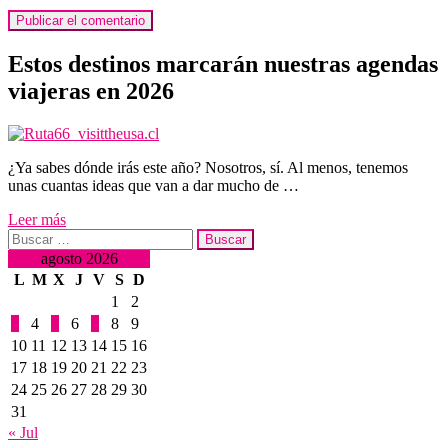
Estos destinos marcarán nuestras agendas
viajeras en 2026
¿Ya sabes dónde irás este año? Nosotros, sí. Al menos, tenemos
unas cuantas ideas que van a dar mucho de …
Leer más
Buscar:
agosto 2026
L
M
X
J
V
S
D
1
2
3
4
5
6
7
8
9
10
11
12
13
14
15
16
17
18
19
20
21
22
23
24
25
26
27
28
29
30
31
« Jul