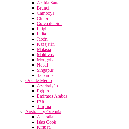
Arabia Saudí
Brunei
Camboya
China
Corea del Sur
Filipinas
India
Japón
Kazajstán
Malasia
Maldivas
Mongolia
Nepal
Singapur
Tailandia
Oriente Medio
Azerbaiyán
Egipto
Emiratos Árabes
Irán
Turquía
Australia y Oceanía
Australia
Islas Cook
Kiribati