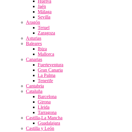
Huelva
Jaén
Málaga
Sevilla
Aragón
Teruel
Zaragoza
Asturias
Baleares
Ibiza
Mallorca
Canarias
Fuerteventura
Gran Canaria
La Palma
Tenerife
Cantabria
Cataluña
Barcelona
Girona
Lleida
Tarragona
Castilla-La Mancha
Guadalajara
Castilla y León