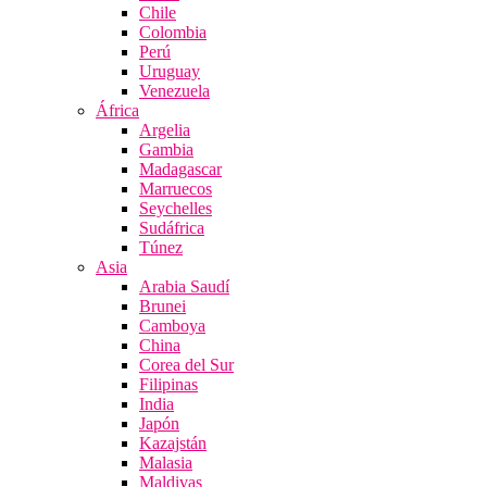
Chile
Colombia
Perú
Uruguay
Venezuela
África
Argelia
Gambia
Madagascar
Marruecos
Seychelles
Sudáfrica
Túnez
Asia
Arabia Saudí
Brunei
Camboya
China
Corea del Sur
Filipinas
India
Japón
Kazajstán
Malasia
Maldivas