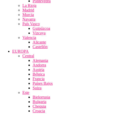
Pontevedra
La Rioja
Madrid
Murcia
Navarra
País Vasco
Guipúzcoa
Vizcaya
Valencia
Alicante
Castellón
EUROPA
Central
Alemania
Andorra
Austria
Bélgica
Francia
Países Bajos
Suiza
Este
Bielorrusia
Bulgaria
Chequia
Croacia