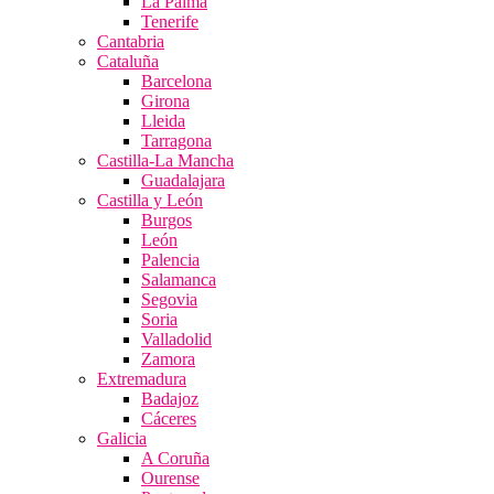
La Palma
Tenerife
Cantabria
Cataluña
Barcelona
Girona
Lleida
Tarragona
Castilla-La Mancha
Guadalajara
Castilla y León
Burgos
León
Palencia
Salamanca
Segovia
Soria
Valladolid
Zamora
Extremadura
Badajoz
Cáceres
Galicia
A Coruña
Ourense