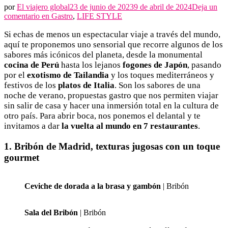
por
El viajero global
23 de junio de 2023
9 de abril de 2024
Deja un
La
comentario en
Gastro
,
LIFE STYLE
vuelta
Si echas de menos un espectacular viaje a través del mundo,
al
mundo
aquí te proponemos uno sensorial que recorre algunos de los
en
sabores más icónicos del planeta, desde la monumental
7
cocina de Perú
hasta los lejanos
fogones de Japón
, pasando
restaurantes
por el
exotismo de Tailandia
y los toques mediterráneos y
festivos de los
platos de Italia
. Son los sabores de una
noche de verano, propuestas gastro que nos permiten viajar
sin salir de casa y hacer una inmersión total en la cultura de
otro país. Para abrir boca, nos ponemos el delantal y te
invitamos a dar
la vuelta al mundo en 7 restaurantes
.
1. Bribón de Madrid, texturas jugosas con un toque
gourmet
Ceviche de dorada a la brasa y gambón
| Bribón
Sala del Bribón
| Bribón