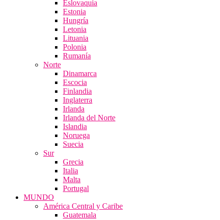
Eslovaquia
Estonia
Hungría
Letonia
Lituania
Polonia
Rumanía
Norte
Dinamarca
Escocia
Finlandia
Inglaterra
Irlanda
Irlanda del Norte
Islandia
Noruega
Suecia
Sur
Grecia
Italia
Malta
Portugal
MUNDO
América Central y Caribe
Guatemala