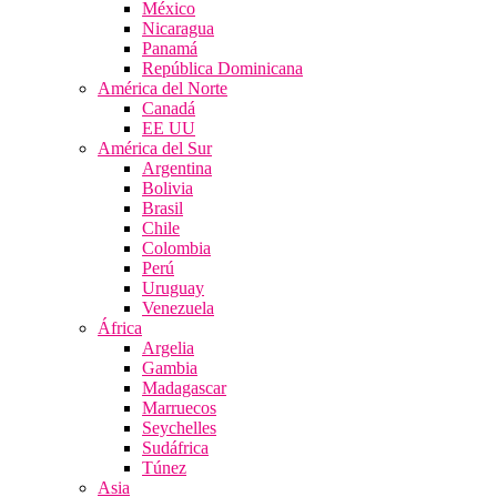
México
Nicaragua
Panamá
República Dominicana
América del Norte
Canadá
EE UU
América del Sur
Argentina
Bolivia
Brasil
Chile
Colombia
Perú
Uruguay
Venezuela
África
Argelia
Gambia
Madagascar
Marruecos
Seychelles
Sudáfrica
Túnez
Asia