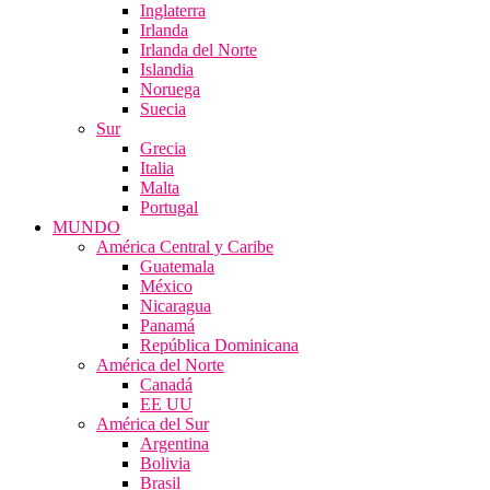
Inglaterra
Irlanda
Irlanda del Norte
Islandia
Noruega
Suecia
Sur
Grecia
Italia
Malta
Portugal
MUNDO
América Central y Caribe
Guatemala
México
Nicaragua
Panamá
República Dominicana
América del Norte
Canadá
EE UU
América del Sur
Argentina
Bolivia
Brasil