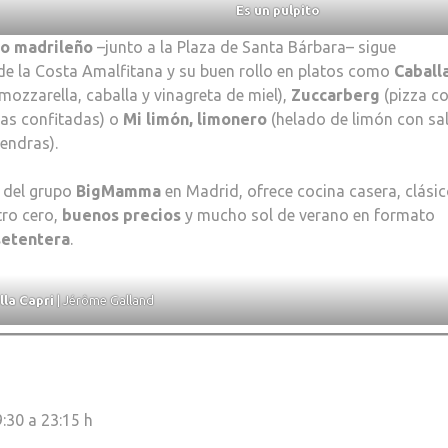
Es un pulpito
ro madrileño
–junto a la Plaza de Santa Bárbara– sigue
de la Costa Amalfitana y su buen rollo en platos como
Caballa
mozzarella, caballa y vinagreta de miel),
Zuccarberg
(pizza c
otas confitadas) o
Mi limón, limonero
(helado de limón con sa
mendras).
l del grupo
BigMamma
en Madrid, ofrece cocina casera, clási
tro cero,
buenos precios
y mucho sol de verano en formato
setentera
.
lla Capri
| Jérôme Galland
9:30 a 23:15 h