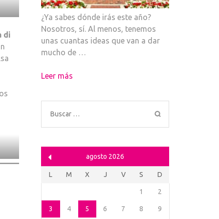
¿Ya sabes dónde irás este año?
Nosotros, sí. Al menos, tenemos
 di
unas cuantas ideas que van a dar
on
mucho de …
lsa
Leer más
cos
Buscar:
agosto 2026
L
M
X
J
V
S
D
1
2
3
4
5
6
7
8
9