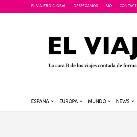
Saltar
EL VIAJERO GLOBAL
DESPEGAMOS
BIO
CONTAC
al
contenido
(presiona
la
tecla
Intro)
ESPAÑA
EUROPA
MUNDO
NEWS