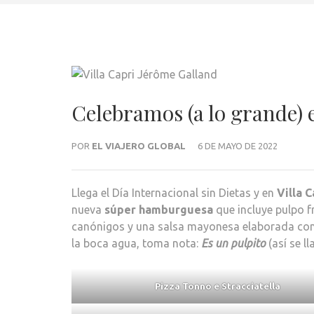
Celebramos (a lo grande) e
POR
EL VIAJERO GLOBAL
6 DE MAYO DE 2022
Llega el Día Internacional sin Dietas y en
Villa C
nueva
súper hamburguesa
que incluye pulpo fr
canónigos y una salsa mayonesa elaborada con el
la boca agua, toma nota:
Es un pulpito
(así se l
Pizza Tonno e Stracciatella