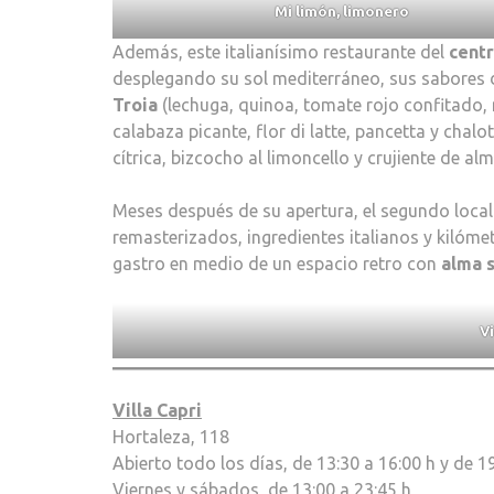
Mi limón, limonero
Además, este italianísimo restaurante del
cent
desplegando su sol mediterráneo, sus sabores 
Troia
(lechuga, quinoa, tomate rojo confitado, 
calabaza picante, flor di latte, pancetta y chal
cítrica, bizcocho al limoncello y crujiente de al
Meses después de su apertura, el segundo loca
remasterizados, ingredientes italianos y kilóme
gastro en medio de un espacio retro con
alma 
Vi
Villa Capri
Hortaleza, 118
Abierto todo los días, de 13:30 a 16:00 h y de 1
Viernes y sábados, de 13:00 a 23:45 h