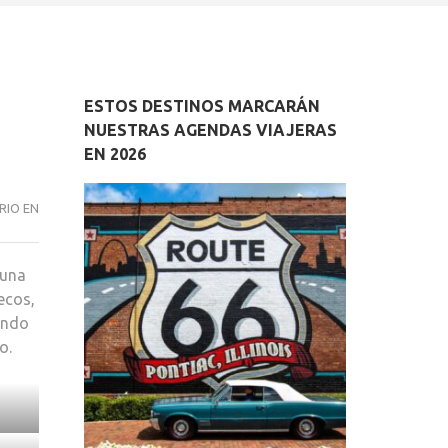
ESTOS DESTINOS MARCARÁN
NUESTRAS AGENDAS VIAJERAS
EN 2026
CELEBRAMOS
RIO EN
(A
LO
 una
GRANDE)
ecos,
EL
endo
DÍA
o.
SIN
DIETAS