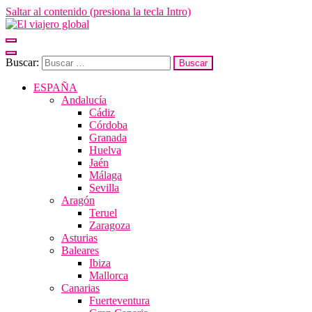
Saltar al contenido (presiona la tecla Intro)
El viajero global
Un espacio donde descubrir la cara B de los destinos y disfrutarlos de
forma sensorial, desde su música hasta su arquitectura o sus sabores
Buscar:
ESPAÑA
Andalucía
Cádiz
Córdoba
Granada
Huelva
Jaén
Málaga
Sevilla
Aragón
Teruel
Zaragoza
Asturias
Baleares
Ibiza
Mallorca
Canarias
Fuerteventura