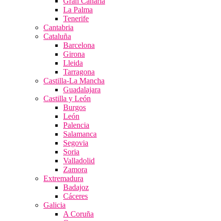
Gran Canaria
La Palma
Tenerife
Cantabria
Cataluña
Barcelona
Girona
Lleida
Tarragona
Castilla-La Mancha
Guadalajara
Castilla y León
Burgos
León
Palencia
Salamanca
Segovia
Soria
Valladolid
Zamora
Extremadura
Badajoz
Cáceres
Galicia
A Coruña