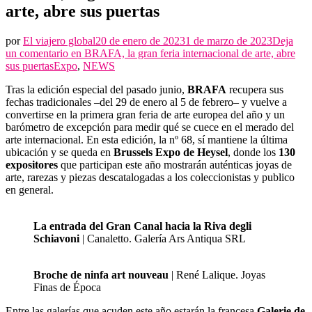
arte, abre sus puertas
por
El viajero global
20 de enero de 2023
1 de marzo de 2023
Deja
un comentario en
BRAFA, la gran feria internacional de arte, abre
sus puertas
Expo
,
NEWS
Tras la edición especial del pasado junio,
BRAFA
recupera sus
fechas tradicionales –del 29 de enero al 5 de febrero– y vuelve a
convertirse en la primera gran feria de arte europea del año y un
barómetro de excepción para medir qué se cuece en el merado del
arte internacional. En esta edición, la nº 68, sí mantiene la última
ubicación y se queda en
Brussels Expo de Heysel
, donde los
130
expositores
que participan este año mostrarán auténticas joyas de
arte, rarezas y piezas descatalogadas a los coleccionistas y publico
en general.
La entrada del Gran Canal hacia la Riva degli
Schiavoni
| Canaletto. Galería Ars Antiqua SRL
Broche de ninfa art nouveau
| René Lalique. Joyas
Finas de Época
Entre las galerías que acuden este año estarán la francesa
Galerie de