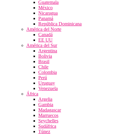
Guatemala
México
Nicaragua
Panamá
República Dominicana
América del Norte
Canadá
EE UU
América del Sur
Argentina
Bolivia
Brasil
Chile
Colombia
Perú
Uruguay
Venezuela
África
Argelia
Gambia
Madagascar
Marruecos
Seychelles
Sudáfrica
Túnez