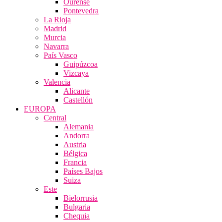
Ourense
Pontevedra
La Rioja
Madrid
Murcia
Navarra
País Vasco
Guipúzcoa
Vizcaya
Valencia
Alicante
Castellón
EUROPA
Central
Alemania
Andorra
Austria
Bélgica
Francia
Países Bajos
Suiza
Este
Bielorrusia
Bulgaria
Chequia