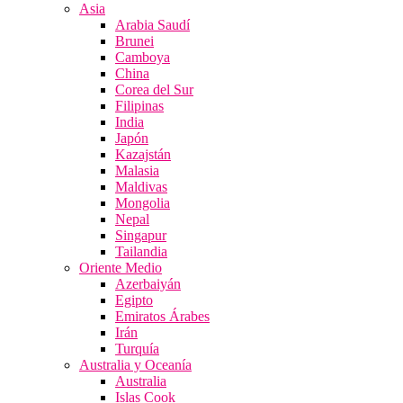
Asia
Arabia Saudí
Brunei
Camboya
China
Corea del Sur
Filipinas
India
Japón
Kazajstán
Malasia
Maldivas
Mongolia
Nepal
Singapur
Tailandia
Oriente Medio
Azerbaiyán
Egipto
Emiratos Árabes
Irán
Turquía
Australia y Oceanía
Australia
Islas Cook