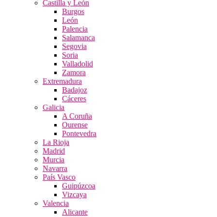
Castilla y León
Burgos
León
Palencia
Salamanca
Segovia
Soria
Valladolid
Zamora
Extremadura
Badajoz
Cáceres
Galicia
A Coruña
Ourense
Pontevedra
La Rioja
Madrid
Murcia
Navarra
País Vasco
Guipúzcoa
Vizcaya
Valencia
Alicante