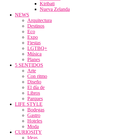
Kiribati
Nueva Zelanda
NEWS
Arquitectura
Destinos
Eco
Expo
Fiestas
LGTBQ+
Música
Planes
5 SENTIDOS
Arte
Con ritmo
Diseño
El día de
Libros
Parques
LIFE STYLE
Bodegas
Gastro
Hoteles
Moda
CURIOSITY
Ideas