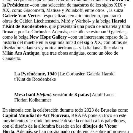
la Présidence
–con una selección de maestros de los siglos XIX y
XX, como Giacometti, Matisse y Poliakoff, entre otros–, la suiza
Galerie Von Vertes
–especializada en arte moderno, que traerá
obras de Calder, Liechtenstein, Miró y Warhol– y la belga
Harold
t’Kint de Roodenbeke
, que presentará una pieza de acuarela y tinta
firmada por Le Corbusier. Además, este año se estrenan 9 galerías,
como la belga
New Hope Gallery
–con un interesante repaso de la
historia del mueble en la segunda mitad del siglo XX, con obras de
diseñadores daneses y norteamericanos– y la italiana afincada en
Milán
Ars Antiqua
, que trae obras antiguas, como un óleo de
Canaletto.
La Pyrénéenne, 1940
| Le Corbusier. Galería Harold
t’Kint de Roodenbeke
Mesa baúl
Elefant
, versión de 8 patas
| Adolf Loos |
Florian Kolhammer
En sintonía con la celebración durante todo 2023 de Bruselas como
Capital Mundial de Art Nouveau
, BRAFA pone su foco en este
movimiento y le rinde homenaje desde la entrada a los pabellones,
con el diseño de la alfombra basado en los
dibujos de Víctor
Horta
. Además, se han programado conferencias sobre art nouveau