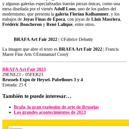
y algunas galerías especializadas traerán piezas únicas, como una
mesa diseñada por el vienés
Adolf Loos
, uno de los padres del
modernismo, que presenta la
galería Florian Kolhammer
, y los
trabajos de
Joyas Finas de Época
, con joyas de
Lluís Masriera
,
Frédéric Boucheron
y
René Lalique
, entre otros.
BRAFA Art Fair 2022
| ©Fabrice Debatty
La imagen que abre el texto es
BRAFA Art Fair 2022
| Francis
Maere Fine Arts ©Emmanuel Crooÿ
BRAFA Art Fair 2023
29ENE23 – 05FEB23
Brussels Expo de Heysel. Pabellones 3 y 4
Entrada: 25 €
También te puede interesar…
Brafa, la gran explosión de arte de Bruselas
Los grandes acontecimientos de 2023