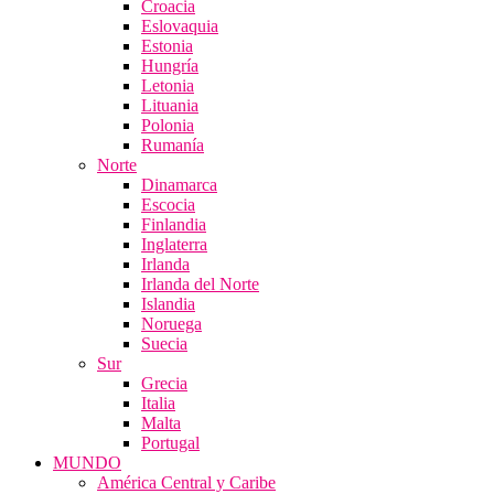
Croacia
Eslovaquia
Estonia
Hungría
Letonia
Lituania
Polonia
Rumanía
Norte
Dinamarca
Escocia
Finlandia
Inglaterra
Irlanda
Irlanda del Norte
Islandia
Noruega
Suecia
Sur
Grecia
Italia
Malta
Portugal
MUNDO
América Central y Caribe