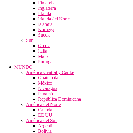
Finlandia
Inglaterra
Irlanda
Irlanda del Norte
Islandia
Noruega
Suecia
Sur
Grecia
Italia
Malta
Portugal
MUNDO
América Central y Caribe
Guatemala
México
Nicaragua
Panamá
República Dominicana
América del Norte
Canadá
EE UU
América del Sur
Argentina
Bolivia