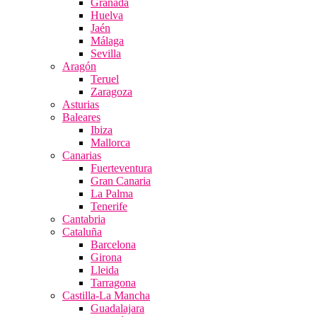
Granada
Huelva
Jaén
Málaga
Sevilla
Aragón
Teruel
Zaragoza
Asturias
Baleares
Ibiza
Mallorca
Canarias
Fuerteventura
Gran Canaria
La Palma
Tenerife
Cantabria
Cataluña
Barcelona
Girona
Lleida
Tarragona
Castilla-La Mancha
Guadalajara