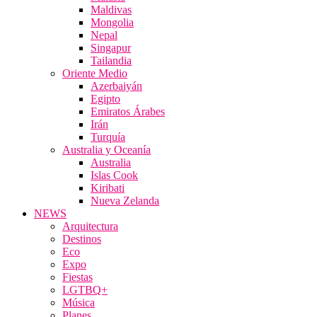
Maldivas
Mongolia
Nepal
Singapur
Tailandia
Oriente Medio
Azerbaiyán
Egipto
Emiratos Árabes
Irán
Turquía
Australia y Oceanía
Australia
Islas Cook
Kiribati
Nueva Zelanda
NEWS
Arquitectura
Destinos
Eco
Expo
Fiestas
LGTBQ+
Música
Planes