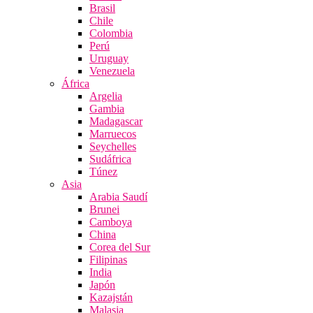
Brasil
Chile
Colombia
Perú
Uruguay
Venezuela
África
Argelia
Gambia
Madagascar
Marruecos
Seychelles
Sudáfrica
Túnez
Asia
Arabia Saudí
Brunei
Camboya
China
Corea del Sur
Filipinas
India
Japón
Kazajstán
Malasia