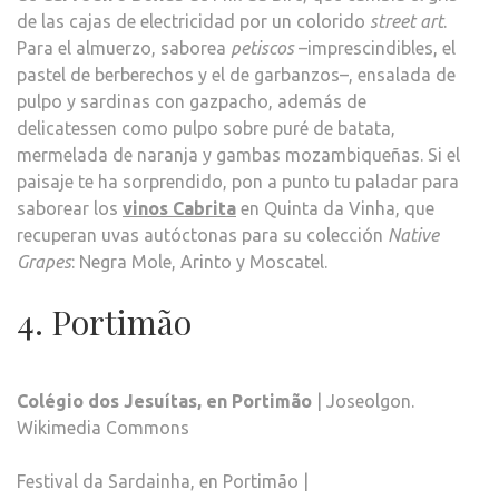
de las cajas de electricidad por un colorido
street art
.
Para el almuerzo, saborea
petiscos
–imprescindibles, el
pastel de berberechos y el de garbanzos–, ensalada de
pulpo y sardinas con gazpacho, además de
delicatessen como pulpo sobre puré de batata,
mermelada de naranja y gambas mozambiqueñas. Si el
paisaje te ha sorprendido, pon a punto tu paladar para
saborear los
vinos Cabrita
en Quinta da Vinha, que
recuperan uvas autóctonas para su colección
Native
Grapes
: Negra Mole, Arinto y Moscatel.
4. Portimão
Colégio dos Jesuítas, en Portimão
| Joseolgon.
Wikimedia Commons
Festival da Sardainha, en Portimão |