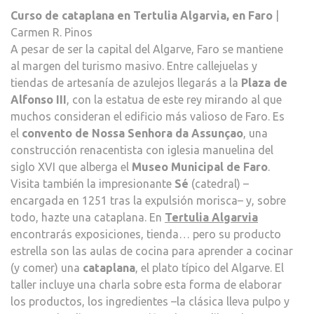
Curso de cataplana en Tertulia Algarvia, en Faro
|
Carmen R. Pinos
A pesar de ser la capital del Algarve, Faro se mantiene
al margen del turismo masivo. Entre callejuelas y
tiendas de artesanía de azulejos llegarás a la
Plaza de
Alfonso III
, con la estatua de este rey mirando al que
muchos consideran el edificio más valioso de Faro. Es
el
convento de Nossa Senhora da Assunçao
, una
construcción renacentista con iglesia manuelina del
siglo XVI que alberga el
Museo Municipal de Faro
.
Visita también la impresionante
Sé
(catedral) –
encargada en 1251 tras la expulsión morisca– y, sobre
todo, hazte una cataplana. En
Tertulia Algarvia
encontrarás exposiciones, tienda… pero su producto
estrella son las aulas de cocina para aprender a cocinar
(y comer) una
cataplana
, el plato típico del Algarve. El
taller incluye una charla sobre esta forma de elaborar
los productos, los ingredientes –la clásica lleva pulpo y