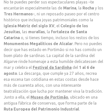
No te puedes perder sus espectaculares playas –te
encantarán especialmente las de
Marina
, la
Rocha
y los
Tres Hermanos
–, ni un reposado paseo por el centro
histórico que incluya joyas patrimoniales como la
iglesia Matriz del siglo XV
, el
Colegio de los
Jesuítas
, las
murallas
, la
fortaleza de Santa
Catarina
o, si tienes tiempo, incluso los restos de los
Monumentos Megalíticos de Alcalar
. Pero no puedes
decir que has estado en Portimão si no has comido un
buen plato de sardinas. La capital de la sardina del
Algarve rinde homenaje a esta humilde delicatessen del
mar y celebra el
Festival da Sardinha
del
1 al 6 de
agosto
. La descarga, que cumple ya 27 años, recrea
esa escena tan cotidiana en estas costas desde hace
más de cuarenta años, con una interesante
teatralización que lucha por mantener viva la tradición.
Junto a ella, el
Museo de Portimão
, ubicado en una
antigua fábrica de conservas, que forma parte de la
Ruta Europea del Patrimonio Industrial
.