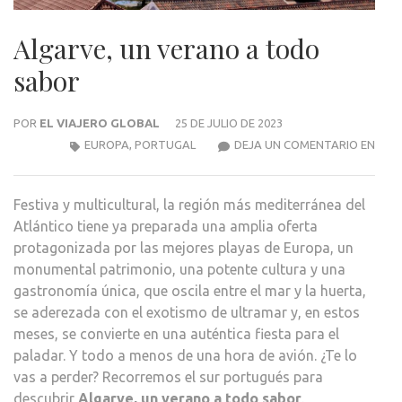
Algarve, un verano a todo
sabor
POR
EL VIAJERO GLOBAL
25 DE JULIO DE 2023
ALGA
EUROPA
,
PORTUGAL
DEJA UN COMENTARIO EN
UN
VER
Festiva y multicultural, la región más mediterránea del
A
Atlántico tiene ya preparada una amplia oferta
TOD
protagonizada por las mejores playas de Europa, un
SAB
monumental patrimonio, una potente cultura y una
gastronomía única, que oscila entre el mar y la huerta,
se aderezada con el exotismo de ultramar y, en estos
meses, se convierte en una auténtica fiesta para el
paladar. Y todo a menos de una hora de avión. ¿Te lo
vas a perder? Recorremos el sur portugués para
descubrir
Algarve
, un verano a todo sabor
.