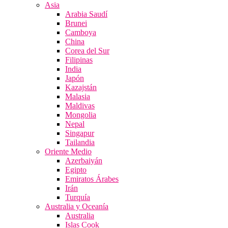
Asia
Arabia Saudí
Brunei
Camboya
China
Corea del Sur
Filipinas
India
Japón
Kazajstán
Malasia
Maldivas
Mongolia
Nepal
Singapur
Tailandia
Oriente Medio
Azerbaiyán
Egipto
Emiratos Árabes
Irán
Turquía
Australia y Oceanía
Australia
Islas Cook