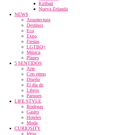
Kiribati
Nueva Zelanda
NEWS
Arquitectura
Destinos
Eco
Expo
Fiestas
LGTBQ+
Música
Planes
5 SENTIDOS
Arte
Con ritmo
Diseño
El día de
Libros
Parques
LIFE STYLE
Bodegas
Gastro
Hoteles
Moda
CURIOSITY
Ideas