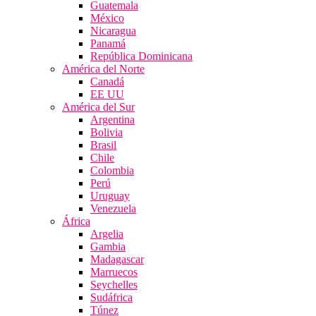
Guatemala
México
Nicaragua
Panamá
República Dominicana
América del Norte
Canadá
EE UU
América del Sur
Argentina
Bolivia
Brasil
Chile
Colombia
Perú
Uruguay
Venezuela
África
Argelia
Gambia
Madagascar
Marruecos
Seychelles
Sudáfrica
Túnez