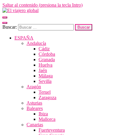
Saltar al contenido (presiona la tecla Intro)
El viajero global
Un espacio donde descubrir la cara B de los destinos y disfrutarlos de
Buscar:
ESPAÑA
Andalucía
Cádiz
Córdoba
Granada
Huelva
Jaén
Málaga
Sevilla
Aragón
Teruel
Zaragoza
Asturias
Baleares
Ibiza
Mallorca
Canarias
Fuerteventura