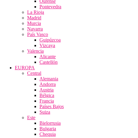
Ourense
Pontevedra
La Rioja
Madrid
Murcia
Navarra
País Vasco
Guipúzcoa
Vizcaya
Valencia
Alicante
Castellón
EUROPA
Central
Alemania
Andorra
Austria
Bélgica
Francia
Países Bajos
Suiza
Este
Bielorrusia
Bulgaria
Chequia