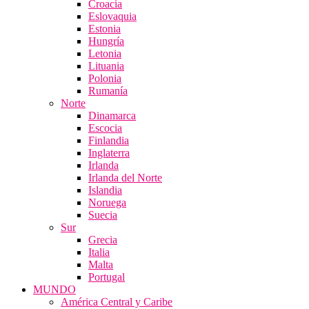
Croacia
Eslovaquia
Estonia
Hungría
Letonia
Lituania
Polonia
Rumanía
Norte
Dinamarca
Escocia
Finlandia
Inglaterra
Irlanda
Irlanda del Norte
Islandia
Noruega
Suecia
Sur
Grecia
Italia
Malta
Portugal
MUNDO
América Central y Caribe