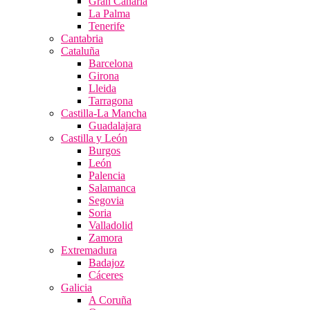
Gran Canaria
La Palma
Tenerife
Cantabria
Cataluña
Barcelona
Girona
Lleida
Tarragona
Castilla-La Mancha
Guadalajara
Castilla y León
Burgos
León
Palencia
Salamanca
Segovia
Soria
Valladolid
Zamora
Extremadura
Badajoz
Cáceres
Galicia
A Coruña