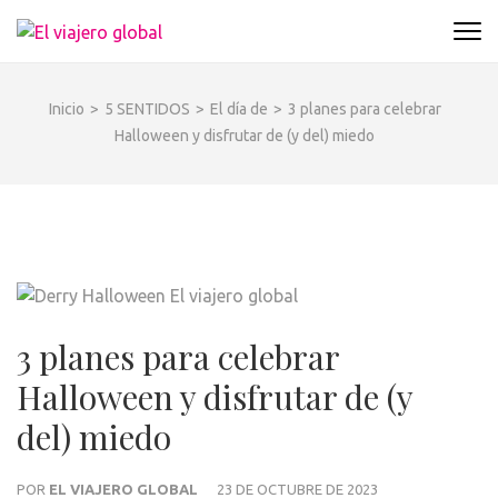
Saltar
al
EL VIAJERO GLOBAL
Un espacio donde descubrir la cara B de los
contenido
destinos y disfrutarlos de forma sensorial,
(presiona
desde su música hasta su arquitectura o sus
Inicio
>
5 SENTIDOS
>
El día de
>
3 planes para celebrar
la
sabores
Halloween y disfrutar de (y del) miedo
tecla
Intro)
3 planes para celebrar
Halloween y disfrutar de (y
del) miedo
POR
EL VIAJERO GLOBAL
23 DE OCTUBRE DE 2023