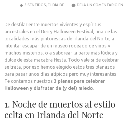
3
5 SENTIDOS
,
EL DÍA DE
DEJA UN COMENTARIO EN
PLA
PAR
De desfilar entre muertos vivientes y espíritus
CELE
ancestrales en el Derry Halloween Festival, una de las
HAL
localidades más pintorescas de Irlanda del Norte, a
Y
intentar escapar de un museo rodeado de vinos y
DISF
muchos misterios, o a saborear la parte más lúdica y
DE
dulce de esta macabra fiesta. Todo vale si de celebrar
(Y
se trata, por eso hemos elegido estos tres planazos
DEL)
para pasar unos días atípicos pero muy interesantes.
MIE
Te contamos nuestros
3 planes para celebrar
Halloween y disfrutar de (y del) miedo
.
1. Noche de muertos al estilo
celta en Irlanda del Norte