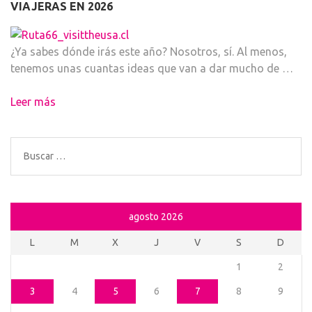
VIAJERAS EN 2026
¿Ya sabes dónde irás este año? Nosotros, sí. Al menos,
tenemos unas cuantas ideas que van a dar mucho de …
Leer más
Buscar:
agosto 2026
L
M
X
J
V
S
D
1
2
3
4
5
6
7
8
9