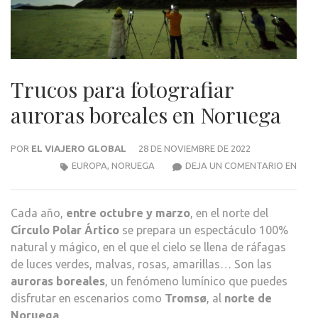
Trucos para fotografiar
auroras boreales en Noruega
POR
EL VIAJERO GLOBAL
28 DE NOVIEMBRE DE 2022
TRU
EUROPA
,
NORUEGA
DEJA UN COMENTARIO EN
PAR
FOT
Cada año,
entre octubre y marzo
, en el norte del
AUR
Círculo Polar Ártico
se prepara un espectáculo 100%
BOR
natural y mágico, en el que el cielo se llena de ráfagas
EN
de luces verdes, malvas, rosas, amarillas… Son las
NOR
auroras boreales
, un fenómeno lumínico que puedes
disfrutar en escenarios como
Tromsø
, al
norte de
Noruega
.