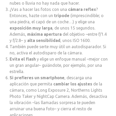
nubes o lluvia no hay nada que hacer.
¿Vas a hacer las fotos con una
cámara reflex
?
Entonces, hazte con un
trípode
(imprescindible; o
una piedra, el capó de un coche…) y elige una
exposición muy larga
, de unos 15 segundos.
Además,
máxima apertura
del objetivo –entre f/1.4
y f/2.8– y
alta sensibilidad
, unos ISO 1600.
También puede serte muy útil un autodisparador. Si
no, activa el autodisparo de la cámara.
Evita el flash
y elige un enfoque manual –mejor con
un gran angular– guiándote, por ejemplo, por una
estrella.
Si prefieres un smartphone
, descarga una
aplicación que permita
cambiar los ajustes
de la
cámara, como Long Exposure 2, Northerns Lights
Photo Taker y NightCap Camera. Además, desactiva
la vibración –las llamadas sorpresa te pueden
arruinar una buena foto– y cierra el resto de
aplicaciones.