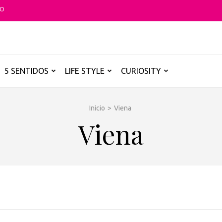
TO
O GLOBAL
a B de los destinos y disfrutarlos de forma sensorial, desde su música ha
5 SENTIDOS
LIFE STYLE
CURIOSITY
Inicio
>
Viena
Viena