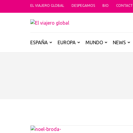
Saltar
EL VIAJERO GLOBAL
DESPEGAMOS
BIO
CONTAC
al
contenido
EL VIAJER
(presiona
Un espacio donde descubrir la car
la
tecla
ESPAÑA
EUROPA
MUNDO
NEWS
Intro)