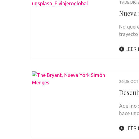
19 DE DIC
Nueva 
No quere
trayecto
LEER
26 DE OCT
Descub
Aquí no 
hace uno
LEER