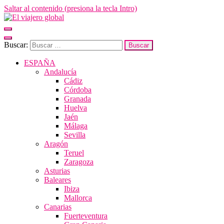
Saltar al contenido (presiona la tecla Intro)
El viajero global
Un espacio donde descubrir la cara B de los destinos y disfrutarlos de
forma sensorial, desde su música hasta su arquitectura o sus sabores
Buscar:
ESPAÑA
Andalucía
Cádiz
Córdoba
Granada
Huelva
Jaén
Málaga
Sevilla
Aragón
Teruel
Zaragoza
Asturias
Baleares
Ibiza
Mallorca
Canarias
Fuerteventura