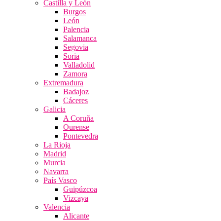
Castilla y León
Burgos
León
Palencia
Salamanca
Segovia
Soria
Valladolid
Zamora
Extremadura
Badajoz
Cáceres
Galicia
A Coruña
Ourense
Pontevedra
La Rioja
Madrid
Murcia
Navarra
País Vasco
Guipúzcoa
Vizcaya
Valencia
Alicante