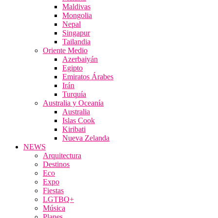
Maldivas
Mongolia
Nepal
Singapur
Tailandia
Oriente Medio
Azerbaiyán
Egipto
Emiratos Árabes
Irán
Turquía
Australia y Oceanía
Australia
Islas Cook
Kiribati
Nueva Zelanda
NEWS
Arquitectura
Destinos
Eco
Expo
Fiestas
LGTBQ+
Música
Planes