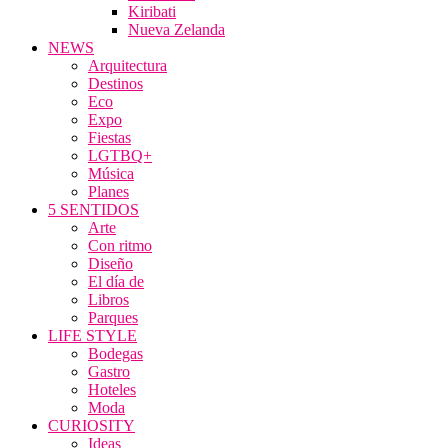
Kiribati
Nueva Zelanda
NEWS
Arquitectura
Destinos
Eco
Expo
Fiestas
LGTBQ+
Música
Planes
5 SENTIDOS
Arte
Con ritmo
Diseño
El día de
Libros
Parques
LIFE STYLE
Bodegas
Gastro
Hoteles
Moda
CURIOSITY
Ideas