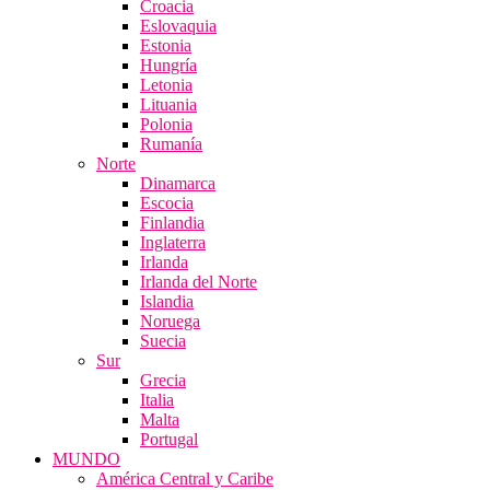
Croacia
Eslovaquia
Estonia
Hungría
Letonia
Lituania
Polonia
Rumanía
Norte
Dinamarca
Escocia
Finlandia
Inglaterra
Irlanda
Irlanda del Norte
Islandia
Noruega
Suecia
Sur
Grecia
Italia
Malta
Portugal
MUNDO
América Central y Caribe