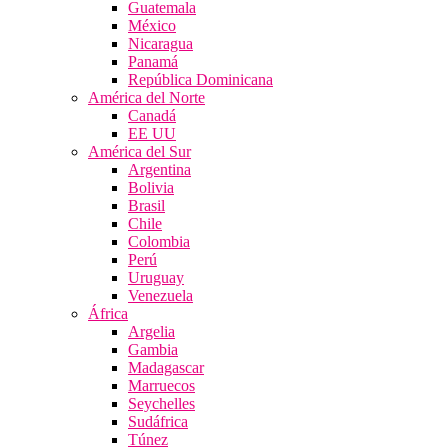
Guatemala
México
Nicaragua
Panamá
República Dominicana
América del Norte
Canadá
EE UU
América del Sur
Argentina
Bolivia
Brasil
Chile
Colombia
Perú
Uruguay
Venezuela
África
Argelia
Gambia
Madagascar
Marruecos
Seychelles
Sudáfrica
Túnez