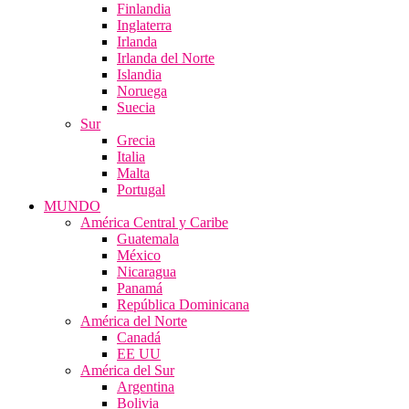
Finlandia
Inglaterra
Irlanda
Irlanda del Norte
Islandia
Noruega
Suecia
Sur
Grecia
Italia
Malta
Portugal
MUNDO
América Central y Caribe
Guatemala
México
Nicaragua
Panamá
República Dominicana
América del Norte
Canadá
EE UU
América del Sur
Argentina
Bolivia