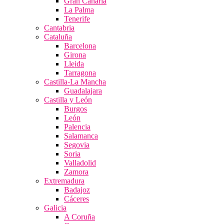
Gran Canaria
La Palma
Tenerife
Cantabria
Cataluña
Barcelona
Girona
Lleida
Tarragona
Castilla-La Mancha
Guadalajara
Castilla y León
Burgos
León
Palencia
Salamanca
Segovia
Soria
Valladolid
Zamora
Extremadura
Badajoz
Cáceres
Galicia
A Coruña