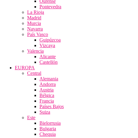
Ourense
Pontevedra
La Rioja
Madrid
Murcia
Navarra
País Vasco
Guipúzcoa
Vizcaya
Valencia
Alicante
Castellón
EUROPA
Central
Alemania
Andorra
Austria
Bélgica
Francia
Países Bajos
Suiza
Este
Bielorrusia
Bulgaria
Chequia