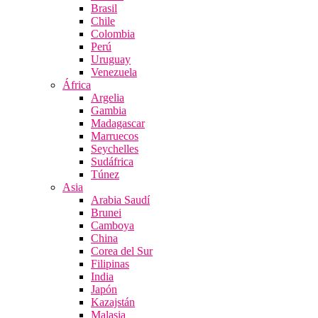
Brasil
Chile
Colombia
Perú
Uruguay
Venezuela
África
Argelia
Gambia
Madagascar
Marruecos
Seychelles
Sudáfrica
Túnez
Asia
Arabia Saudí
Brunei
Camboya
China
Corea del Sur
Filipinas
India
Japón
Kazajstán
Malasia