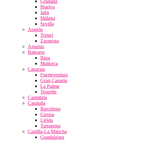
Granada
Huelva
Jaén
Málaga
Sevilla
Aragón
Teruel
Zaragoza
Asturias
Baleares
Ibiza
Mallorca
Canarias
Fuerteventura
Gran Canaria
La Palma
Tenerife
Cantabria
Cataluña
Barcelona
Girona
Lleida
Tarragona
Castilla-La Mancha
Guadalajara