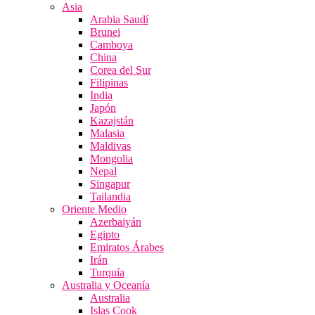
Asia
Arabia Saudí
Brunei
Camboya
China
Corea del Sur
Filipinas
India
Japón
Kazajstán
Malasia
Maldivas
Mongolia
Nepal
Singapur
Tailandia
Oriente Medio
Azerbaiyán
Egipto
Emiratos Árabes
Irán
Turquía
Australia y Oceanía
Australia
Islas Cook