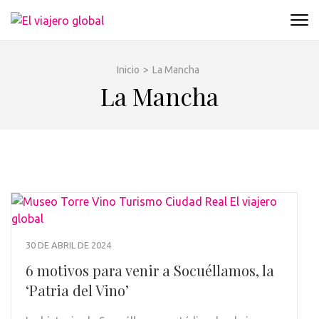
Saltar
al
EL VIAJERO GLOBAL
Un espacio donde descubrir la cara B de los
contenido
destinos y disfrutarlos de forma sensorial,
(presiona
desde su música hasta su arquitectura o sus
Inicio
>
La Mancha
la
sabores
La Mancha
tecla
Intro)
30 DE ABRIL DE 2024
6 motivos para venir a Socuéllamos, la
‘Patria del Vino’