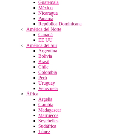
Guatemala
México
Nicaragua
Panamá
República Dominicana
América del Norte
Canadá
EE UU
América del Sur
Argentina
Bolivia
Brasil
Chile
Colombia
Perú
Uruguay
Venezuela
África
Argelia
Gambia
Madagascar
Marruecos
Seychelles
Sudáfrica
Túnez