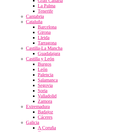
Gran Canaria
La Palma
Tenerife
Cantabria
Cataluña
Barcelona
Girona
Lleida
Tarragona
Castilla-La Mancha
Guadalajara
Castilla y León
Burgos
León
Palencia
Salamanca
Segovia
Soria
Valladolid
Zamora
Extremadura
Badajoz
Cáceres
Galicia
A Coruña