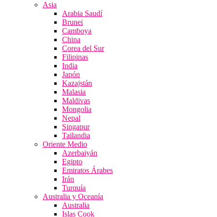
Asia
Arabia Saudí
Brunei
Camboya
China
Corea del Sur
Filipinas
India
Japón
Kazajstán
Malasia
Maldivas
Mongolia
Nepal
Singapur
Tailandia
Oriente Medio
Azerbaiyán
Egipto
Emiratos Árabes
Irán
Turquía
Australia y Oceanía
Australia
Islas Cook