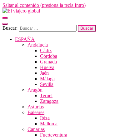
Saltar al contenido (presiona la tecla Intro)
El viajero global
Un espacio donde descubrir la cara B de los destinos y disfrutarlos de
Buscar:
ESPAÑA
Andalucía
Cádiz
Córdoba
Granada
Huelva
Jaén
Málaga
Sevilla
Aragón
Teruel
Zaragoza
Asturias
Baleares
Ibiza
Mallorca
Canarias
Fuerteventura