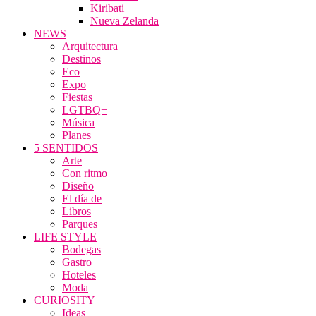
Kiribati
Nueva Zelanda
NEWS
Arquitectura
Destinos
Eco
Expo
Fiestas
LGTBQ+
Música
Planes
5 SENTIDOS
Arte
Con ritmo
Diseño
El día de
Libros
Parques
LIFE STYLE
Bodegas
Gastro
Hoteles
Moda
CURIOSITY
Ideas