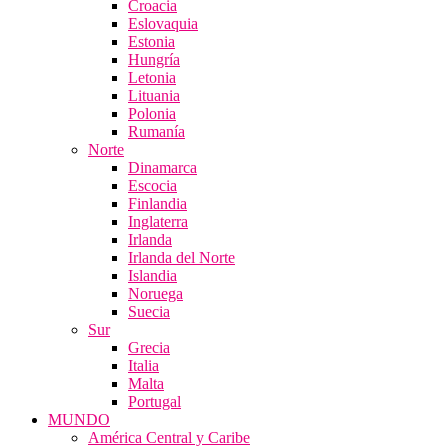
Croacia
Eslovaquia
Estonia
Hungría
Letonia
Lituania
Polonia
Rumanía
Norte
Dinamarca
Escocia
Finlandia
Inglaterra
Irlanda
Irlanda del Norte
Islandia
Noruega
Suecia
Sur
Grecia
Italia
Malta
Portugal
MUNDO
América Central y Caribe