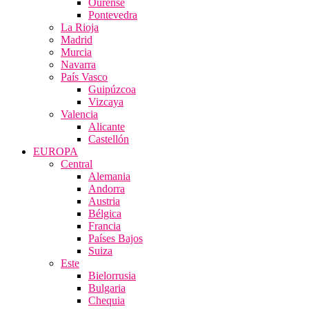
Ourense
Pontevedra
La Rioja
Madrid
Murcia
Navarra
País Vasco
Guipúzcoa
Vizcaya
Valencia
Alicante
Castellón
EUROPA
Central
Alemania
Andorra
Austria
Bélgica
Francia
Países Bajos
Suiza
Este
Bielorrusia
Bulgaria
Chequia