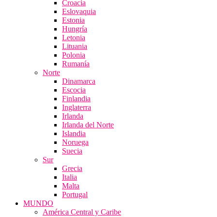
Croacia
Eslovaquia
Estonia
Hungría
Letonia
Lituania
Polonia
Rumanía
Norte
Dinamarca
Escocia
Finlandia
Inglaterra
Irlanda
Irlanda del Norte
Islandia
Noruega
Suecia
Sur
Grecia
Italia
Malta
Portugal
MUNDO
América Central y Caribe