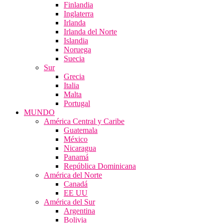
Finlandia
Inglaterra
Irlanda
Irlanda del Norte
Islandia
Noruega
Suecia
Sur
Grecia
Italia
Malta
Portugal
MUNDO
América Central y Caribe
Guatemala
México
Nicaragua
Panamá
República Dominicana
América del Norte
Canadá
EE UU
América del Sur
Argentina
Bolivia