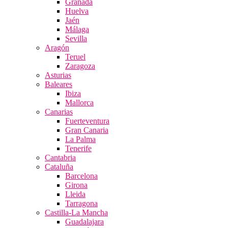
Granada
Huelva
Jaén
Málaga
Sevilla
Aragón
Teruel
Zaragoza
Asturias
Baleares
Ibiza
Mallorca
Canarias
Fuerteventura
Gran Canaria
La Palma
Tenerife
Cantabria
Cataluña
Barcelona
Girona
Lleida
Tarragona
Castilla-La Mancha
Guadalajara