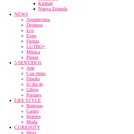
Kiribati
Nueva Zelanda
NEWS
Arquitectura
Destinos
Eco
Expo
Fiestas
LGTBQ+
Música
Planes
5 SENTIDOS
Arte
Con ritmo
Diseño
El día de
Libros
Parques
LIFE STYLE
Bodegas
Gastro
Hoteles
Moda
CURIOSITY
Ideas