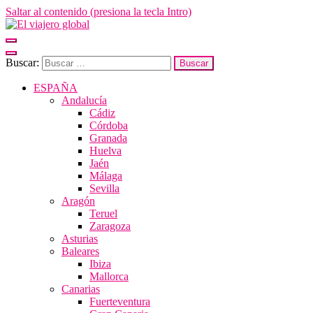
Saltar al contenido (presiona la tecla Intro)
El viajero global
Un espacio donde descubrir la cara B de los destinos y disfrutarlos de
forma sensorial, desde su música hasta su arquitectura o sus sabores
Buscar:
ESPAÑA
Andalucía
Cádiz
Córdoba
Granada
Huelva
Jaén
Málaga
Sevilla
Aragón
Teruel
Zaragoza
Asturias
Baleares
Ibiza
Mallorca
Canarias
Fuerteventura