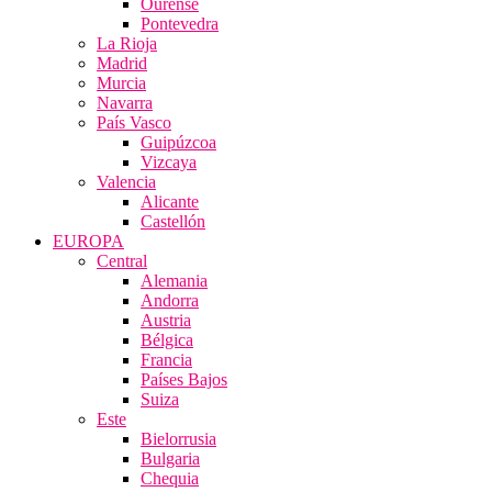
Ourense
Pontevedra
La Rioja
Madrid
Murcia
Navarra
País Vasco
Guipúzcoa
Vizcaya
Valencia
Alicante
Castellón
EUROPA
Central
Alemania
Andorra
Austria
Bélgica
Francia
Países Bajos
Suiza
Este
Bielorrusia
Bulgaria
Chequia