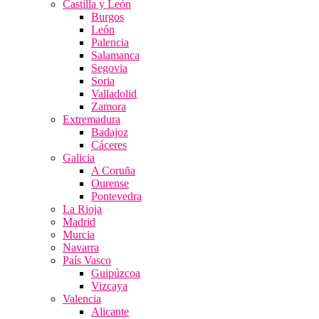
Castilla y León
Burgos
León
Palencia
Salamanca
Segovia
Soria
Valladolid
Zamora
Extremadura
Badajoz
Cáceres
Galicia
A Coruña
Ourense
Pontevedra
La Rioja
Madrid
Murcia
Navarra
País Vasco
Guipúzcoa
Vizcaya
Valencia
Alicante