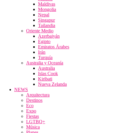
Maldivas
Mongolia
Nepal
Singapur
Tailandia
Oriente Medio
Azerbaiyán
Egipto
Emiratos Árabes
Irán
Turquía
Australia y Oceanía
Australia
Islas Cook
Kiribati
Nueva Zelanda
NEWS
Arquitectura
Destinos
Eco
Expo
Fiestas
LGTBQ+
Música
Planes