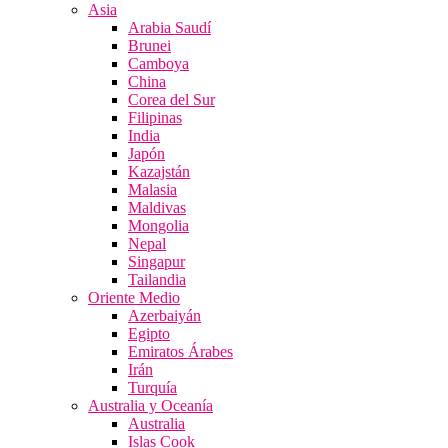
Asia
Arabia Saudí
Brunei
Camboya
China
Corea del Sur
Filipinas
India
Japón
Kazajstán
Malasia
Maldivas
Mongolia
Nepal
Singapur
Tailandia
Oriente Medio
Azerbaiyán
Egipto
Emiratos Árabes
Irán
Turquía
Australia y Oceanía
Australia
Islas Cook