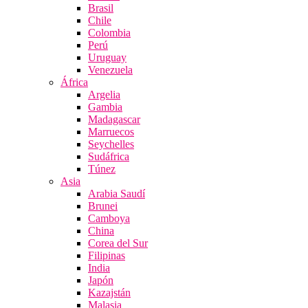
Brasil
Chile
Colombia
Perú
Uruguay
Venezuela
África
Argelia
Gambia
Madagascar
Marruecos
Seychelles
Sudáfrica
Túnez
Asia
Arabia Saudí
Brunei
Camboya
China
Corea del Sur
Filipinas
India
Japón
Kazajstán
Malasia