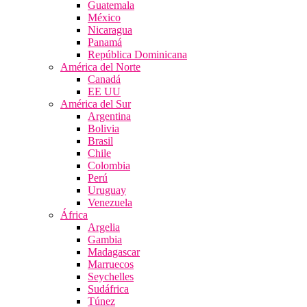
Guatemala
México
Nicaragua
Panamá
República Dominicana
América del Norte
Canadá
EE UU
América del Sur
Argentina
Bolivia
Brasil
Chile
Colombia
Perú
Uruguay
Venezuela
África
Argelia
Gambia
Madagascar
Marruecos
Seychelles
Sudáfrica
Túnez