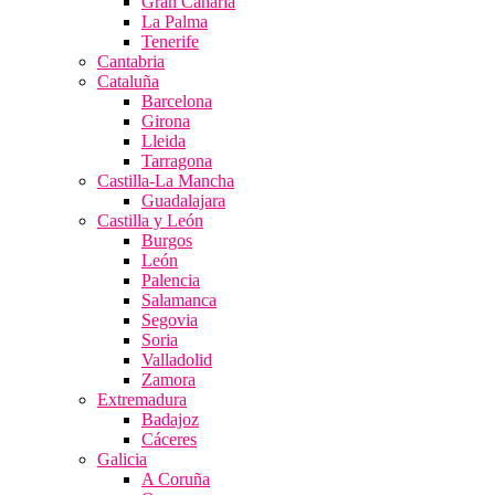
Gran Canaria
La Palma
Tenerife
Cantabria
Cataluña
Barcelona
Girona
Lleida
Tarragona
Castilla-La Mancha
Guadalajara
Castilla y León
Burgos
León
Palencia
Salamanca
Segovia
Soria
Valladolid
Zamora
Extremadura
Badajoz
Cáceres
Galicia
A Coruña