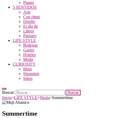
Planes
5 SENTIDOS
Arte
Con ritmo
Diseño
El día de
Libros
Parques
LIFE STYLE
Bodegas
Gastro
Hoteles
Moda
CURIOSITY
Ideas
Shopping
Sitios
Buscar:
Inicio
>
LIFE STYLE
>
Moda
>
Summertime
Summertime