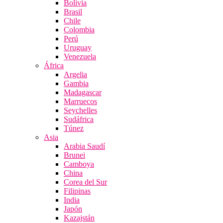
Bolivia
Brasil
Chile
Colombia
Perú
Uruguay
Venezuela
África
Argelia
Gambia
Madagascar
Marruecos
Seychelles
Sudáfrica
Túnez
Asia
Arabia Saudí
Brunei
Camboya
China
Corea del Sur
Filipinas
India
Japón
Kazajstán