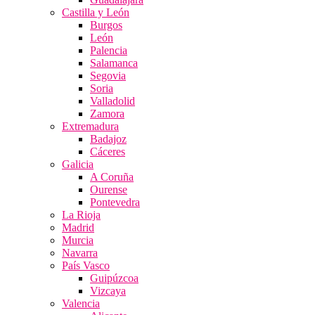
Castilla y León
Burgos
León
Palencia
Salamanca
Segovia
Soria
Valladolid
Zamora
Extremadura
Badajoz
Cáceres
Galicia
A Coruña
Ourense
Pontevedra
La Rioja
Madrid
Murcia
Navarra
País Vasco
Guipúzcoa
Vizcaya
Valencia