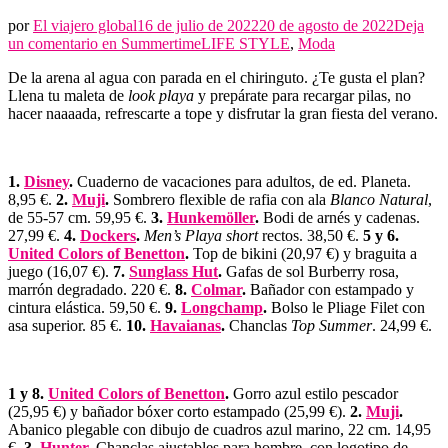
por
El viajero global
16 de julio de 2022
20 de agosto de 2022
Deja
un comentario en
Summertime
LIFE STYLE
,
Moda
De la arena al agua con parada en el chiringuto. ¿Te gusta el plan?
Llena tu maleta de
look playa
y prepárate para recargar pilas, no
hacer naaaada, refrescarte a tope y disfrutar la gran fiesta del verano.
1.
Disney
.
Cuaderno de vacaciones para adultos, de ed. Planeta.
8,95 €.
2.
Muji
.
Sombrero flexible de rafia con ala
Blanco Natural
,
de 55-57 cm. 59,95 €.
3.
Hunkemöller
.
Bodi de arnés y cadenas.
27,99 €.
4.
Dockers
.
Men’s Playa short
rectos. 38,50 €.
5 y 6.
United Colors of Benetton
.
Top de bikini (20,97 €) y braguita a
juego (16,07 €).
7.
Sunglass Hut
.
Gafas de sol Burberry rosa,
marrón degradado. 220 €.
8.
Colmar
.
Bañador con estampado y
cintura elástica. 59,50 €.
9.
Longchamp
.
Bolso le Pliage Filet con
asa superior. 85 €.
10.
Havaianas
.
Chanclas
Top Summer
. 24,99 €.
1 y 8.
United Colors of Benetton
.
Gorro azul estilo pescador
(25,95 €) y bañador bóxer corto estampado (25,99 €).
2.
Muji
.
Abanico plegable con dibujo de cuadros azul marino, 22 cm. 14,95
€.
3.
Hunter
.
Chanclas ajustables para hombre, con logotipo de