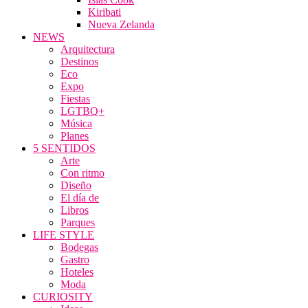
Kiribati
Nueva Zelanda
NEWS
Arquitectura
Destinos
Eco
Expo
Fiestas
LGTBQ+
Música
Planes
5 SENTIDOS
Arte
Con ritmo
Diseño
El día de
Libros
Parques
LIFE STYLE
Bodegas
Gastro
Hoteles
Moda
CURIOSITY