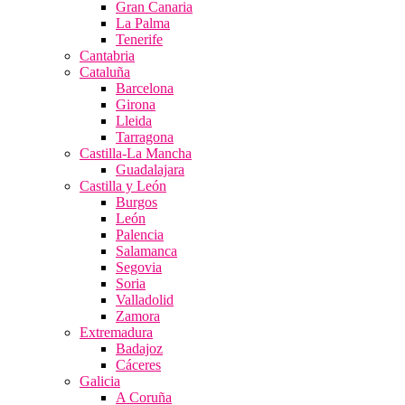
Gran Canaria
La Palma
Tenerife
Cantabria
Cataluña
Barcelona
Girona
Lleida
Tarragona
Castilla-La Mancha
Guadalajara
Castilla y León
Burgos
León
Palencia
Salamanca
Segovia
Soria
Valladolid
Zamora
Extremadura
Badajoz
Cáceres
Galicia
A Coruña