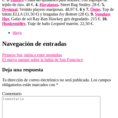
tejido de rizo. 40 €.
4.
Havaianas
.
Street Bag Smiley. 28 €.
5.
Desigual
.
Vestido playero mariposas. 48,97 €.
6 y 7.
Ônne
.
Top de
bikini
ELLA
(31,50 €) y braguitas
Ivy Bottom
(28 €).
9.
Sunglass
Hut
.
Gafas de sol Ray-Ban Hawkey gris degradado. 215 €.
10.
Hunkemöller
.
Traje de baño
Leopard
marrón. 22,50 €.
playa
Navegación de entradas
Pirineos Sur, música entre montañas
El nuevo parque sobre la bahía de San Francisco
Deja una respuesta
Tu dirección de correo electrónico no será publicada.
Los campos
obligatorios están marcados con
*
Comentario