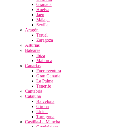
Granada
Huelva
Jaén
Málaga
Sevilla
Aragón
Teruel
Zaragoza
Asturias
Baleares
Ibiza
Mallorca
Canarias
Fuerteventura
Gran Canaria
La Palma
Tenerife
Cantabria
Cataluña
Barcelona
Girona
Lleida
Tarragona
Castilla-La Mancha
Guadalajara