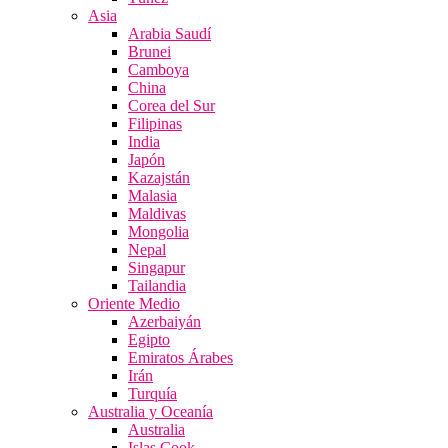
Asia
Arabia Saudí
Brunei
Camboya
China
Corea del Sur
Filipinas
India
Japón
Kazajstán
Malasia
Maldivas
Mongolia
Nepal
Singapur
Tailandia
Oriente Medio
Azerbaiyán
Egipto
Emiratos Árabes
Irán
Turquía
Australia y Oceanía
Australia
Islas Cook