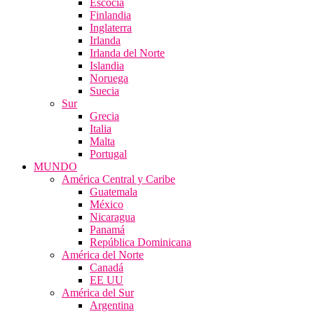
Escocia
Finlandia
Inglaterra
Irlanda
Irlanda del Norte
Islandia
Noruega
Suecia
Sur
Grecia
Italia
Malta
Portugal
MUNDO
América Central y Caribe
Guatemala
México
Nicaragua
Panamá
República Dominicana
América del Norte
Canadá
EE UU
América del Sur
Argentina