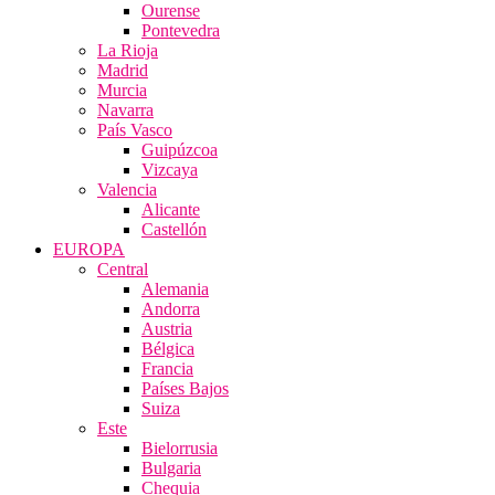
Ourense
Pontevedra
La Rioja
Madrid
Murcia
Navarra
País Vasco
Guipúzcoa
Vizcaya
Valencia
Alicante
Castellón
EUROPA
Central
Alemania
Andorra
Austria
Bélgica
Francia
Países Bajos
Suiza
Este
Bielorrusia
Bulgaria
Chequia