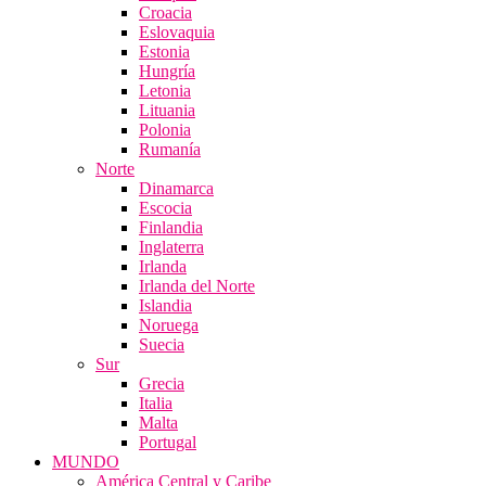
Croacia
Eslovaquia
Estonia
Hungría
Letonia
Lituania
Polonia
Rumanía
Norte
Dinamarca
Escocia
Finlandia
Inglaterra
Irlanda
Irlanda del Norte
Islandia
Noruega
Suecia
Sur
Grecia
Italia
Malta
Portugal
MUNDO
América Central y Caribe