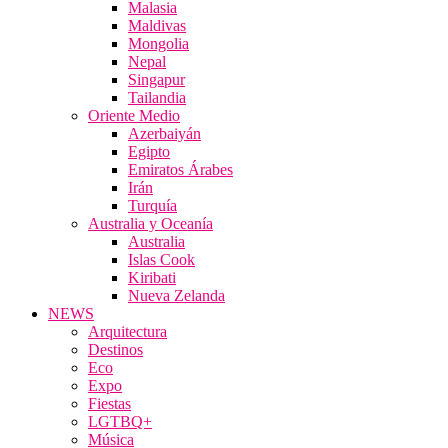
Malasia
Maldivas
Mongolia
Nepal
Singapur
Tailandia
Oriente Medio
Azerbaiyán
Egipto
Emiratos Árabes
Irán
Turquía
Australia y Oceanía
Australia
Islas Cook
Kiribati
Nueva Zelanda
NEWS
Arquitectura
Destinos
Eco
Expo
Fiestas
LGTBQ+
Música