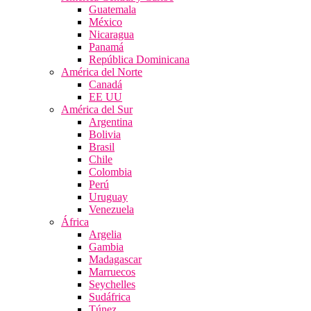
Guatemala
México
Nicaragua
Panamá
República Dominicana
América del Norte
Canadá
EE UU
América del Sur
Argentina
Bolivia
Brasil
Chile
Colombia
Perú
Uruguay
Venezuela
África
Argelia
Gambia
Madagascar
Marruecos
Seychelles
Sudáfrica
Túnez