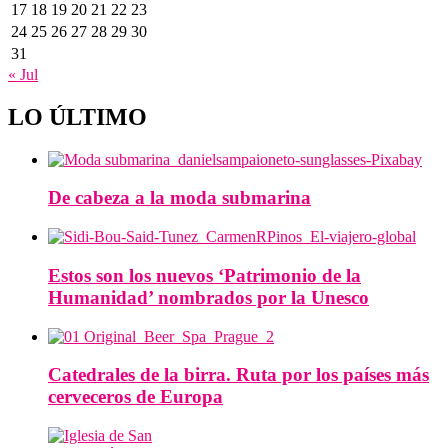
17
18
19
20
21
22
23
24
25
26
27
28
29
30
31
« Jul
LO ÚLTIMO
De cabeza a la moda submarina
Estos son los nuevos ‘Patrimonio de la
Humanidad’ nombrados por la Unesco
Catedrales de la birra. Ruta por los países más
cerveceros de Europa