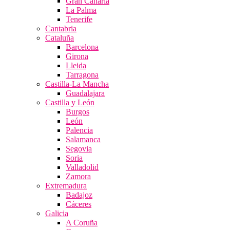
Gran Canaria
La Palma
Tenerife
Cantabria
Cataluña
Barcelona
Girona
Lleida
Tarragona
Castilla-La Mancha
Guadalajara
Castilla y León
Burgos
León
Palencia
Salamanca
Segovia
Soria
Valladolid
Zamora
Extremadura
Badajoz
Cáceres
Galicia
A Coruña