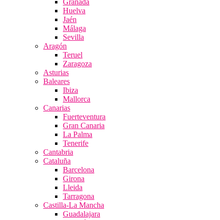
Granada
Huelva
Jaén
Málaga
Sevilla
Aragón
Teruel
Zaragoza
Asturias
Baleares
Ibiza
Mallorca
Canarias
Fuerteventura
Gran Canaria
La Palma
Tenerife
Cantabria
Cataluña
Barcelona
Girona
Lleida
Tarragona
Castilla-La Mancha
Guadalajara