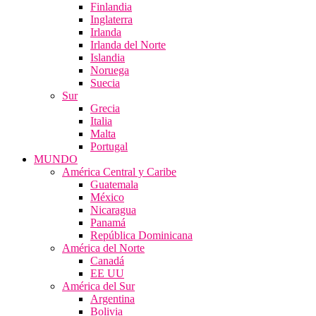
Finlandia
Inglaterra
Irlanda
Irlanda del Norte
Islandia
Noruega
Suecia
Sur
Grecia
Italia
Malta
Portugal
MUNDO
América Central y Caribe
Guatemala
México
Nicaragua
Panamá
República Dominicana
América del Norte
Canadá
EE UU
América del Sur
Argentina
Bolivia