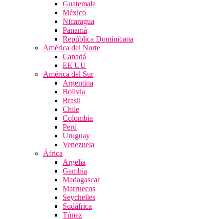
Guatemala
México
Nicaragua
Panamá
República Dominicana
América del Norte
Canadá
EE UU
América del Sur
Argentina
Bolivia
Brasil
Chile
Colombia
Perú
Uruguay
Venezuela
África
Argelia
Gambia
Madagascar
Marruecos
Seychelles
Sudáfrica
Túnez