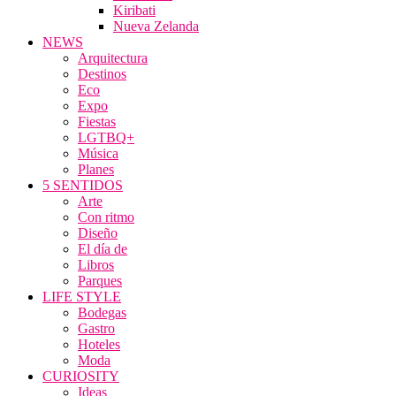
Kiribati
Nueva Zelanda
NEWS
Arquitectura
Destinos
Eco
Expo
Fiestas
LGTBQ+
Música
Planes
5 SENTIDOS
Arte
Con ritmo
Diseño
El día de
Libros
Parques
LIFE STYLE
Bodegas
Gastro
Hoteles
Moda
CURIOSITY
Ideas