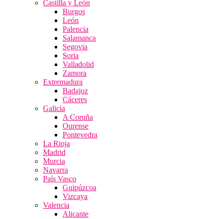
Castilla y León
Burgos
León
Palencia
Salamanca
Segovia
Soria
Valladolid
Zamora
Extremadura
Badajoz
Cáceres
Galicia
A Coruña
Ourense
Pontevedra
La Rioja
Madrid
Murcia
Navarra
País Vasco
Guipúzcoa
Vizcaya
Valencia
Alicante