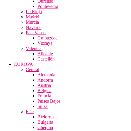
Ourense
Pontevedra
La Rioja
Madrid
Murcia
Navarra
País Vasco
Guipúzcoa
Vizcaya
Valencia
Alicante
Castellón
EUROPA
Central
Alemania
Andorra
Austria
Bélgica
Francia
Países Bajos
Suiza
Este
Bielorrusia
Bulgaria
Chequia