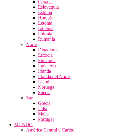
Croacia
Eslovaquia
Estonia
Hungría
Letonia
Lituania
Polonia
Rumanía
Norte
Dinamarca
Escocia
Finlandia
Inglaterra
Irlanda
Irlanda del Norte
Islandia
Noruega
Suecia
Sur
Grecia
Italia
Malta
Portugal
MUNDO
América Central y Caribe