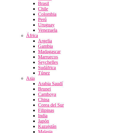
Brasil
Chile
Colombia
Perú
Uruguay
Venezuela
África
Argelia
Gambia
Madagascar
Marruecos
Seychelles
Sudáfrica
Túnez
Asia
Arabia Saudí
Brunei
Camboya
China
Corea del Sur
Filipinas
India
Japón
Kazajstán
Malasia