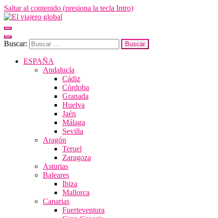
Saltar al contenido (presiona la tecla Intro)
El viajero global
Un espacio donde descubrir la cara B de los destinos y disfrutarlos de
forma sensorial, desde su música hasta su arquitectura o sus sabores
Buscar:
ESPAÑA
Andalucía
Cádiz
Córdoba
Granada
Huelva
Jaén
Málaga
Sevilla
Aragón
Teruel
Zaragoza
Asturias
Baleares
Ibiza
Mallorca
Canarias
Fuerteventura