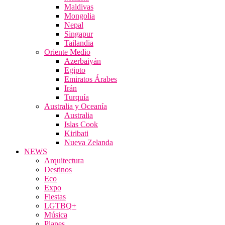
Maldivas
Mongolia
Nepal
Singapur
Tailandia
Oriente Medio
Azerbaiyán
Egipto
Emiratos Árabes
Irán
Turquía
Australia y Oceanía
Australia
Islas Cook
Kiribati
Nueva Zelanda
NEWS
Arquitectura
Destinos
Eco
Expo
Fiestas
LGTBQ+
Música
Planes