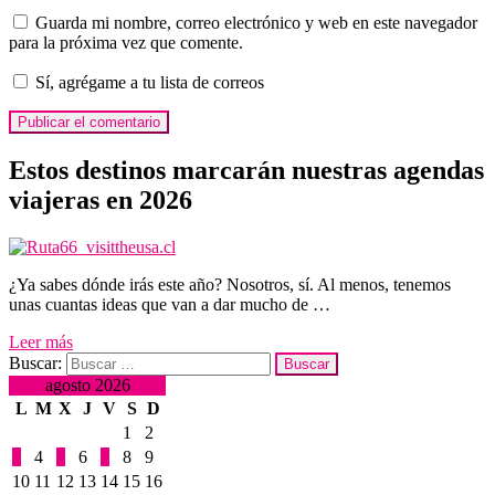
Guarda mi nombre, correo electrónico y web en este navegador
para la próxima vez que comente.
Sí, agrégame a tu lista de correos
Estos destinos marcarán nuestras agendas
viajeras en 2026
¿Ya sabes dónde irás este año? Nosotros, sí. Al menos, tenemos
unas cuantas ideas que van a dar mucho de …
Leer más
Buscar:
agosto 2026
L
M
X
J
V
S
D
1
2
3
4
5
6
7
8
9
10
11
12
13
14
15
16