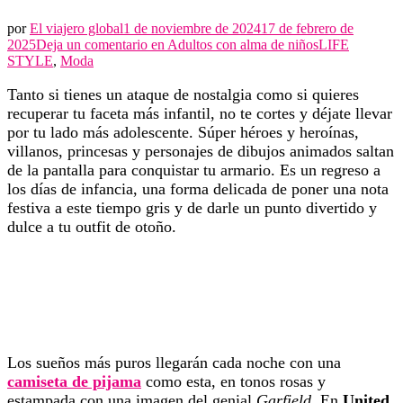
por
El viajero global
1 de noviembre de 2024
17 de febrero de
2025
Deja un comentario en
Adultos con alma de niños
LIFE
STYLE
,
Moda
Tanto si tienes un ataque de nostalgia como si quieres
recuperar tu faceta más infantil, no te cortes y déjate llevar
por tu lado más adolescente. Súper héroes y heroínas,
villanos, princesas y personajes de dibujos animados saltan
de la pantalla para conquistar tu armario. Es un regreso a
los días de infancia, una forma delicada de poner una nota
festiva a este tiempo gris y de darle un punto divertido y
dulce a tu outfit de otoño.
Los sueños más puros llegarán cada noche con una
camiseta de pijama
como esta, en tonos rosas y
estampada con una imagen del genial
Garfield
. En
United