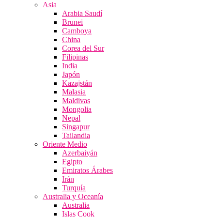
Asia
Arabia Saudí
Brunei
Camboya
China
Corea del Sur
Filipinas
India
Japón
Kazajstán
Malasia
Maldivas
Mongolia
Nepal
Singapur
Tailandia
Oriente Medio
Azerbaiyán
Egipto
Emiratos Árabes
Irán
Turquía
Australia y Oceanía
Australia
Islas Cook