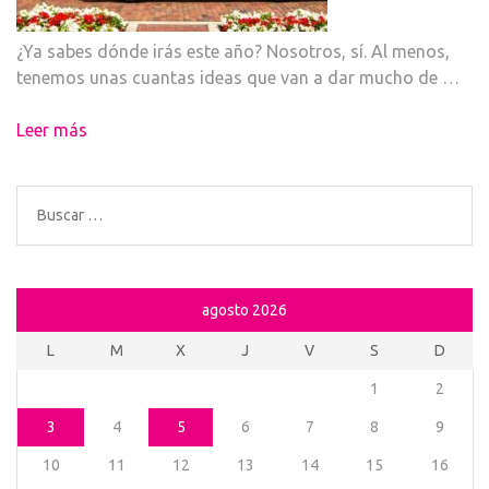
¿Ya sabes dónde irás este año? Nosotros, sí. Al menos,
tenemos unas cuantas ideas que van a dar mucho de …
Leer más
Buscar:
agosto 2026
L
M
X
J
V
S
D
1
2
3
4
5
6
7
8
9
10
11
12
13
14
15
16