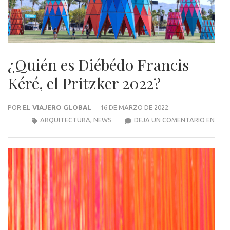
¿Quién es Diébédo Francis
Kéré, el Pritzker 2022?
POR
EL VIAJERO GLOBAL
16 DE MARZO DE 2022
¿QUI
ARQUITECTURA
,
NEWS
DEJA UN COMENTARIO EN
ES
DIÉB
FRAN
KÉRÉ
EL
PRIT
2022