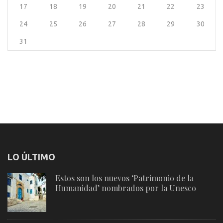
17
18
19
20
21
22
23
24
25
26
27
28
29
30
31
LO ÚLTIMO
Estos son los nuevos ‘Patrimonio de la
Humanidad’ nombrados por la Unesco