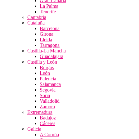
Gran Canaria
La Palma
Tenerife
Cantabria
Cataluña
Barcelona
Girona
Lleida
Tarragona
Castilla-La Mancha
Guadalajara
Castilla y León
Burgos
León
Palencia
Salamanca
Segovia
Soria
Valladolid
Zamora
Extremadura
Badajoz
Cáceres
Galicia
A Coruña