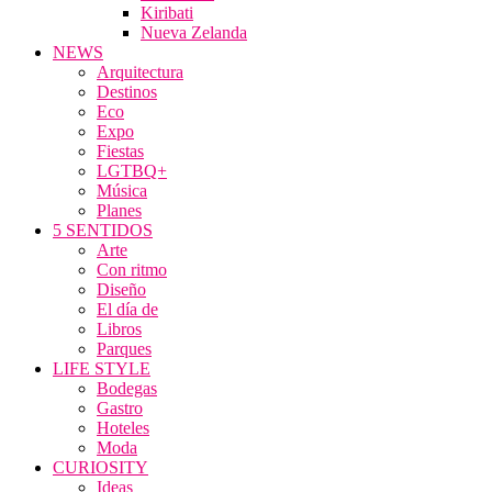
Kiribati
Nueva Zelanda
NEWS
Arquitectura
Destinos
Eco
Expo
Fiestas
LGTBQ+
Música
Planes
5 SENTIDOS
Arte
Con ritmo
Diseño
El día de
Libros
Parques
LIFE STYLE
Bodegas
Gastro
Hoteles
Moda
CURIOSITY
Ideas