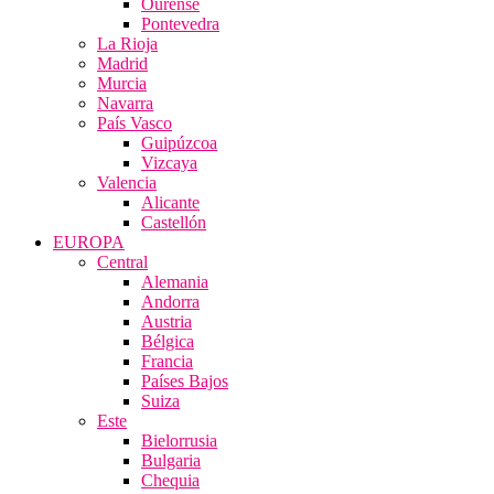
Ourense
Pontevedra
La Rioja
Madrid
Murcia
Navarra
País Vasco
Guipúzcoa
Vizcaya
Valencia
Alicante
Castellón
EUROPA
Central
Alemania
Andorra
Austria
Bélgica
Francia
Países Bajos
Suiza
Este
Bielorrusia
Bulgaria
Chequia