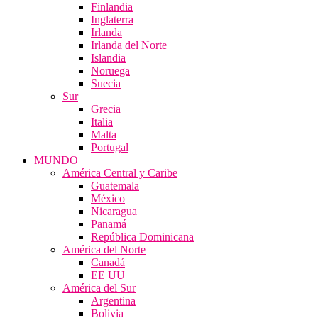
Finlandia
Inglaterra
Irlanda
Irlanda del Norte
Islandia
Noruega
Suecia
Sur
Grecia
Italia
Malta
Portugal
MUNDO
América Central y Caribe
Guatemala
México
Nicaragua
Panamá
República Dominicana
América del Norte
Canadá
EE UU
América del Sur
Argentina
Bolivia