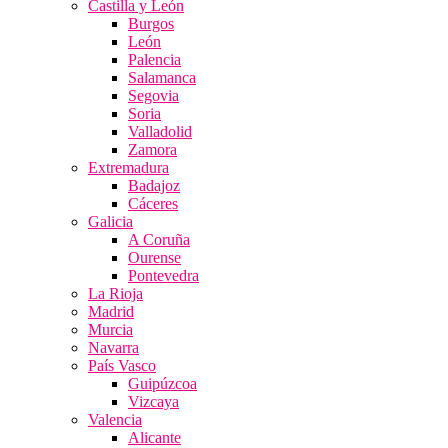
Castilla y León
Burgos
León
Palencia
Salamanca
Segovia
Soria
Valladolid
Zamora
Extremadura
Badajoz
Cáceres
Galicia
A Coruña
Ourense
Pontevedra
La Rioja
Madrid
Murcia
Navarra
País Vasco
Guipúzcoa
Vizcaya
Valencia
Alicante