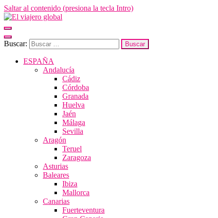
Saltar al contenido (presiona la tecla Intro)
El viajero global
Un espacio donde descubrir la cara B de los destinos y disfrutarlos de
forma sensorial, desde su música hasta su arquitectura o sus sabores
Buscar:
ESPAÑA
Andalucía
Cádiz
Córdoba
Granada
Huelva
Jaén
Málaga
Sevilla
Aragón
Teruel
Zaragoza
Asturias
Baleares
Ibiza
Mallorca
Canarias
Fuerteventura