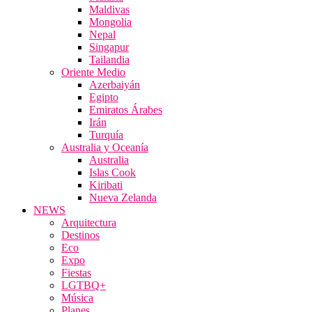
Maldivas
Mongolia
Nepal
Singapur
Tailandia
Oriente Medio
Azerbaiyán
Egipto
Emiratos Árabes
Irán
Turquía
Australia y Oceanía
Australia
Islas Cook
Kiribati
Nueva Zelanda
NEWS
Arquitectura
Destinos
Eco
Expo
Fiestas
LGTBQ+
Música
Planes