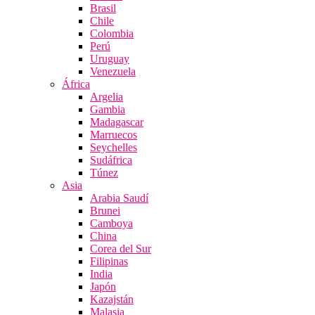
Brasil
Chile
Colombia
Perú
Uruguay
Venezuela
África
Argelia
Gambia
Madagascar
Marruecos
Seychelles
Sudáfrica
Túnez
Asia
Arabia Saudí
Brunei
Camboya
China
Corea del Sur
Filipinas
India
Japón
Kazajstán
Malasia