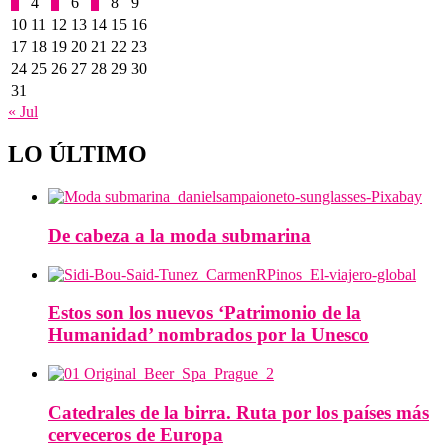
3
4
5
6
7
8
9
10
11
12
13
14
15
16
17
18
19
20
21
22
23
24
25
26
27
28
29
30
31
« Jul
LO ÚLTIMO
De cabeza a la moda submarina
Estos son los nuevos ‘Patrimonio de la
Humanidad’ nombrados por la Unesco
Catedrales de la birra. Ruta por los países más
cerveceros de Europa