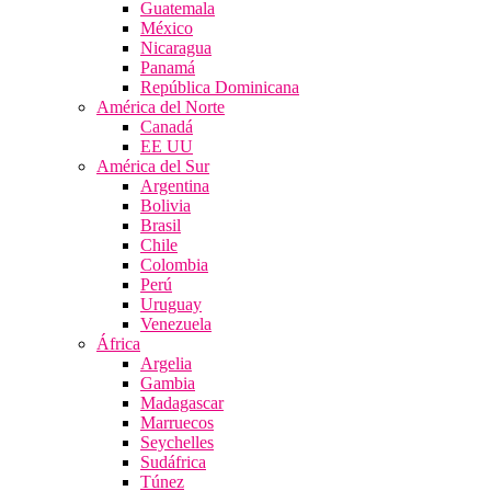
Guatemala
México
Nicaragua
Panamá
República Dominicana
América del Norte
Canadá
EE UU
América del Sur
Argentina
Bolivia
Brasil
Chile
Colombia
Perú
Uruguay
Venezuela
África
Argelia
Gambia
Madagascar
Marruecos
Seychelles
Sudáfrica
Túnez