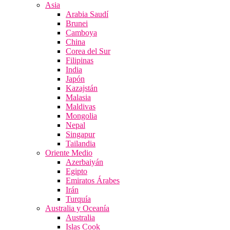
Asia
Arabia Saudí
Brunei
Camboya
China
Corea del Sur
Filipinas
India
Japón
Kazajstán
Malasia
Maldivas
Mongolia
Nepal
Singapur
Tailandia
Oriente Medio
Azerbaiyán
Egipto
Emiratos Árabes
Irán
Turquía
Australia y Oceanía
Australia
Islas Cook