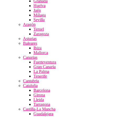
Granada
Huelva
Jaén
Málaga
Sevilla
Aragón
Teruel
Zaragoza
Asturias
Baleares
Ibiza
Mallorca
Canarias
Fuerteventura
Gran Canaria
La Palma
Tenerife
Cantabria
Cataluña
Barcelona
Girona
Lleida
Tarragona
Castilla-La Mancha
Guadalajara