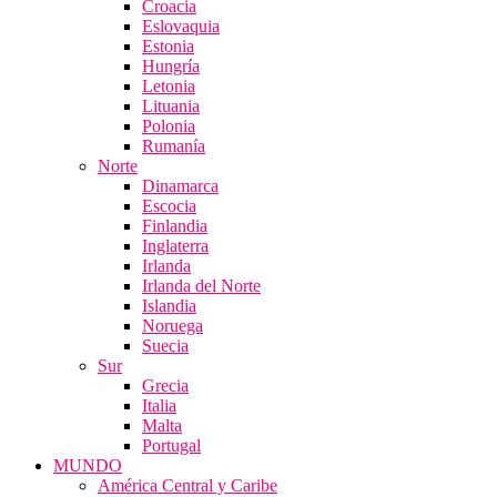
Croacia
Eslovaquia
Estonia
Hungría
Letonia
Lituania
Polonia
Rumanía
Norte
Dinamarca
Escocia
Finlandia
Inglaterra
Irlanda
Irlanda del Norte
Islandia
Noruega
Suecia
Sur
Grecia
Italia
Malta
Portugal
MUNDO
América Central y Caribe