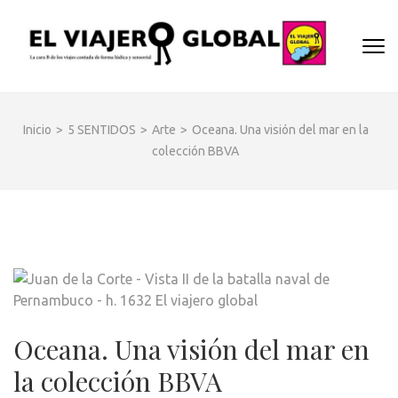
Saltar
al
EL
contenido
Un espac
(presiona
VIA
donde
la
descubrir
GLO
tecla
cara B d
Inicio
>
5 SENTIDOS
>
Arte
>
Oceana. Una visión del mar en la
Intro)
los dest
colección BBVA
y
disfrutar
de forma
sensorial
desde s
música
hasta su
arquitec
o sus
Oceana. Una visión del mar en
sabores
la colección BBVA