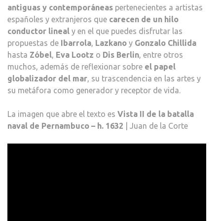
antiguas y contemporáneas
pertenecientes a artistas
españoles y extranjeros que
carecen de un hilo
conductor lineal
y en el que puedes disfrutar las
propuestas de
Ibarrola
,
Lazkano
y
Gonzalo Chillida
hasta
Zóbel
,
Eva Lootz
o
Dis Berlin
, entre otros
muchos, además de reflexionar sobre
el papel
globalizador del mar
, su trascendencia en las artes y
su metáfora como generador y receptor de vida.
La imagen que abre el texto es
Vista II de la batalla
naval de Pernambuco – h. 1632
| Juan de la Corte