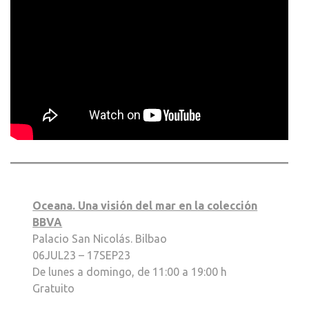
Oceana. Una visión del mar en la colección
BBVA
Palacio San Nicolás. Bilbao
06JUL23 – 17SEP23
De lunes a domingo, de 11:00 a 19:00 h
Gratuito