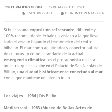
POR
EL VIAJERO GLOBAL
17 DE AGOSTO DE 2023
OCE
5 SENTIDOS
,
ARTE
DEJA UN COMENTARIO EN
UNA
VISI
Si buscas una
exposición refrescante
, diferente y
DEL
100% recomendable, échale un vistazo a la que lleva
MAR
todo el verano bajando el termómetro del centro
EN
bilbaíno. El mar como aglutinador y conector natural
LA
de culturas –y como estandarte de la actual
COLE
emergencia climática
– es el protagonista de esta
BBV
muestra, que se exhibe en el Palacio de San Nicolás de
Bilbao,
una ciudad históricamente conectada al mar
,
con el que mantiene un intenso idilio.
Los viajes – 1984
| Dis Berlin
Mediterrani – 1983 (Museo de Bellas Artes de