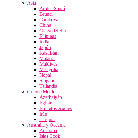
Asia
Arabia Saudí
Brunei
Camboya
China
Corea del Sur
Filipinas
India
Japón
Kazajstán
Malasia
Maldivas
Mongolia
Nepal
Singapur
Tailandia
Oriente Medio
Azerbaiyán
Egipto
Emiratos Árabes
Irán
Turquía
Australia y Oceanía
Australia
Islas Cook