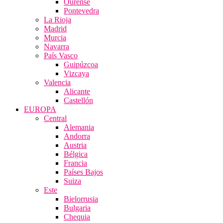
Ourense
Pontevedra
La Rioja
Madrid
Murcia
Navarra
País Vasco
Guipúzcoa
Vizcaya
Valencia
Alicante
Castellón
EUROPA
Central
Alemania
Andorra
Austria
Bélgica
Francia
Países Bajos
Suiza
Este
Bielorrusia
Bulgaria
Chequia