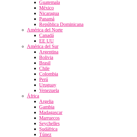
Guatemala
México
Nicaragua
Panamá
República Dominicana
América del Norte
Canadá
EE UU
América del Sur
Argentina
Bolivia
Brasil
Chile
Colombia
Perú
Uruguay
Venezuela
África
Argelia
Gambia
Madagascar
Marruecos
Seychelles
Sudáfrica
Túnez