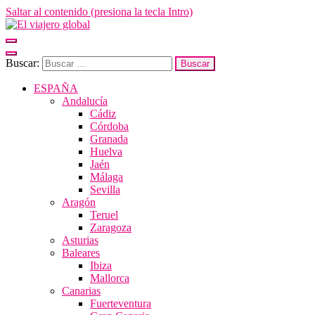
Saltar al contenido (presiona la tecla Intro)
El viajero global
Un espacio donde descubrir la cara B de los destinos y disfrutarlos de
Buscar:
ESPAÑA
Andalucía
Cádiz
Córdoba
Granada
Huelva
Jaén
Málaga
Sevilla
Aragón
Teruel
Zaragoza
Asturias
Baleares
Ibiza
Mallorca
Canarias
Fuerteventura