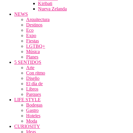
Kiribati
Nueva Zelanda
NEWS
Arquitectura
Destinos
Eco
Expo
Fiestas
LGTBQ+
Música
Planes
5 SENTIDOS
Arte
Con ritmo
Diseño
El día de
Libros
Parques
LIFE STYLE
Bodegas
Gastro
Hoteles
Moda
CURIOSITY
Ideas