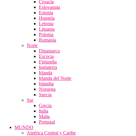
Croacia
Eslovaquia
Estonia
Hungría
Letonia
Lituania
Polonia
Rumanía
Norte
Dinamarca
Escocia
Finlandia
Inglaterra
Irlanda
Irlanda del Norte
Islandia
Noruega
Suecia
Sur
Grecia
Italia
Malta
Portugal
MUNDO
América Central y Caribe