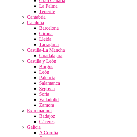
Gran Canaria
La Palma
Tenerife
Cantabria
Cataluña
Barcelona
Girona
Lleida
Tarragona
Castilla-La Mancha
Guadalajara
Castilla y León
Burgos
León
Palencia
Salamanca
Segovia
Soria
Valladolid
Zamora
Extremadura
Badajoz
Cáceres
Galicia
A Coruña