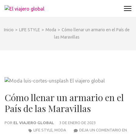
Saltar
al
EL VIAJERO GLOBAL
Un espacio donde descubrir la cara B de los
contenido
destinos y disfrutarlos de forma sensorial,
(presiona
desde su música hasta su arquitectura o sus
Inicio
>
LIFE STYLE
>
Moda
>
Cómo llenar un armario en el País de
la
sabores
las Maravillas
tecla
Intro)
Cómo llenar un armario en el
País de las Maravillas
POR
EL VIAJERO GLOBAL
3 DE ENERO DE 2023
CÓM
LIFE STYLE
,
MODA
DEJA UN COMENTARIO EN