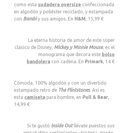
como esta
sudadera oversize
confeccionada
en algodón y poliéster reciclado, y estampada
con
Bambi
y sus amigos. En
H&M
, 15,99 €
La eterna historia de amor de este súper
clásico de Disney,
Mickey y Minnie Mouse
, es el
monograma que decora este
bolso
bandolera
con cadena. En
Primark
, 14 €
Cómoda, 100% algodón y con un divertido
estampado retro de
The Flintstones
. Así es
esta
camiseta
para hombre, en
Pull & Bear
,
14,99 €
Si te gustó
Inside Out
llévate puestos sus
entrañables sentimientos –tristeza, miedo,