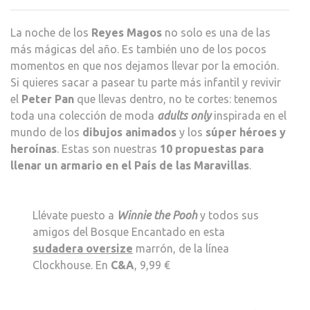
LLEN
UN
La noche de los
Reyes Magos
no solo es una de las
ARM
más mágicas del año. Es también uno de los pocos
EN
momentos en que nos dejamos llevar por la emoción.
EL
Si quieres sacar a pasear tu parte más infantil y revivir
PAÍS
el
Peter Pan
que llevas dentro, no te cortes: tenemos
DE
toda una colección de moda
adults only
inspirada en el
LAS
mundo de los
dibujos animados
y los
súper héroes y
MARA
heroínas
. Estas son nuestras
10 propuestas para
llenar un armario en el País de las Maravillas
.
Llévate puesto a
Winnie the Pooh
y todos sus
amigos del Bosque Encantado en esta
sudadera oversize
marrón, de la línea
Clockhouse. En
C&A
, 9,99 €