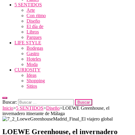
5 SENTIDOS
Arte
Con ritmo
Diseño
El día de
Libros
Parques
LIFE STYLE
Bodegas
Gastro
Hoteles
Moda
CURIOSITY
Ideas
Shopping
Sitios
Buscar:
Inicio
>
5 SENTIDOS
>
Diseño
>
LOEWE Greenhouse, el
invernadero itinerante de Málaga
LOEWE Greenhouse, el invernadero