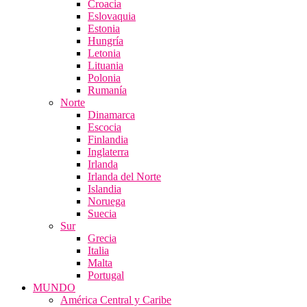
Croacia
Eslovaquia
Estonia
Hungría
Letonia
Lituania
Polonia
Rumanía
Norte
Dinamarca
Escocia
Finlandia
Inglaterra
Irlanda
Irlanda del Norte
Islandia
Noruega
Suecia
Sur
Grecia
Italia
Malta
Portugal
MUNDO
América Central y Caribe