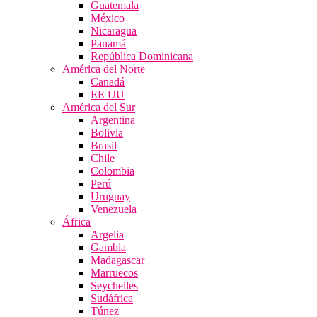
Guatemala
México
Nicaragua
Panamá
República Dominicana
América del Norte
Canadá
EE UU
América del Sur
Argentina
Bolivia
Brasil
Chile
Colombia
Perú
Uruguay
Venezuela
África
Argelia
Gambia
Madagascar
Marruecos
Seychelles
Sudáfrica
Túnez