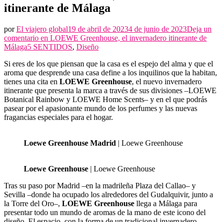
itinerante de Málaga
por
El viajero global
19 de abril de 2023
4 de junio de 2023
Deja un
comentario en
LOEWE Greenhouse, el invernadero itinerante de
Málaga
5 SENTIDOS
,
Diseño
Si eres de los que piensan que la casa es el espejo del alma y que el
aroma que desprende una casa define a los inquilinos que la habitan,
tienes una cita en
LOEWE Greenhouse
, el nuevo invernadero
itinerante que presenta la marca a través de sus divisiones –LOEWE
Botanical Rainbow y LOEWE Home Scents– y en el que podrás
pasear por el apasionante mundo de los perfumes y las nuevas
fragancias especiales para el hogar.
Loewe Greenhouse Madrid
| Loewe Greenhouse
Loewe Greenhouse
| Loewe Greenhouse
Tras su paso por Madrid –en la madrileña Plaza del Callao– y
Sevilla –donde ha ocupado los alrededores del Gudalquivir, junto a
la Torre del Oro–,
LOEWE Greenhouse
llega a Málaga para
presentar todo un mundo de aromas de la mano de este icono del
diseño. El espacio, con la forma de un tradicional invernadero