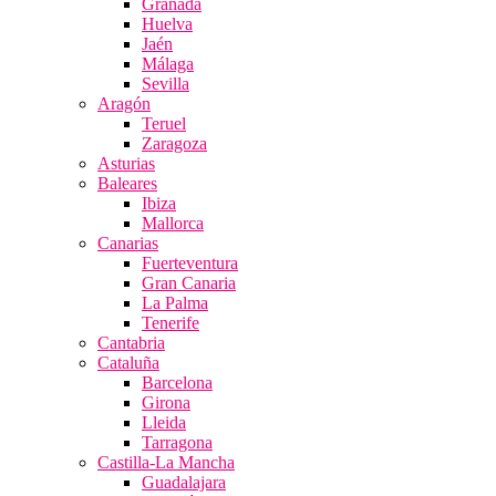
Granada
Huelva
Jaén
Málaga
Sevilla
Aragón
Teruel
Zaragoza
Asturias
Baleares
Ibiza
Mallorca
Canarias
Fuerteventura
Gran Canaria
La Palma
Tenerife
Cantabria
Cataluña
Barcelona
Girona
Lleida
Tarragona
Castilla-La Mancha
Guadalajara