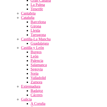
Gran Canaria
La Palma
Tenerife
Cantabria
Cataluña
Barcelona
Girona
Lleida
Tarragona
Castilla-La Mancha
Guadalajara
Castilla y León
Burgos
León
Palencia
Salamanca
Segovia
Soria
Valladolid
Zamora
Extremadura
Badajoz
Cáceres
Galicia
A Coruña