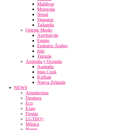
Maldivas
Mongolia
Nepal
Singapur
Tailandia
Oriente Medio
Azerbaiyán
Egipto
Emiratos Árabes
Irán
Turquía
Australia y Oceanía
Australia
Islas Cook
Kiribati
Nueva Zelanda
NEWS
Arquitectura
Destinos
Eco
Expo
Fiestas
LGTBQ+
Música
Planes