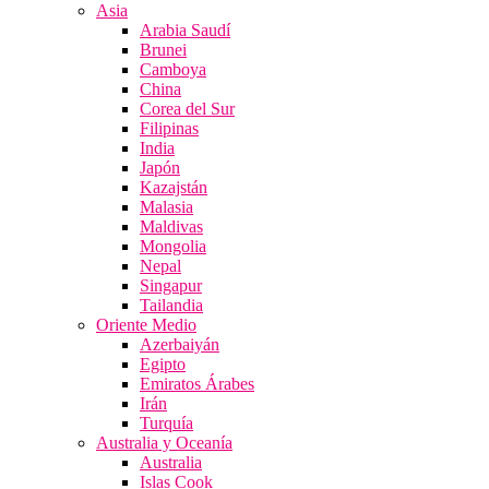
Asia
Arabia Saudí
Brunei
Camboya
China
Corea del Sur
Filipinas
India
Japón
Kazajstán
Malasia
Maldivas
Mongolia
Nepal
Singapur
Tailandia
Oriente Medio
Azerbaiyán
Egipto
Emiratos Árabes
Irán
Turquía
Australia y Oceanía
Australia
Islas Cook