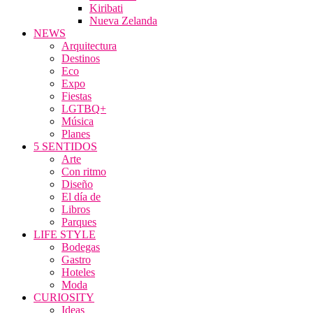
Kiribati
Nueva Zelanda
NEWS
Arquitectura
Destinos
Eco
Expo
Fiestas
LGTBQ+
Música
Planes
5 SENTIDOS
Arte
Con ritmo
Diseño
El día de
Libros
Parques
LIFE STYLE
Bodegas
Gastro
Hoteles
Moda
CURIOSITY
Ideas