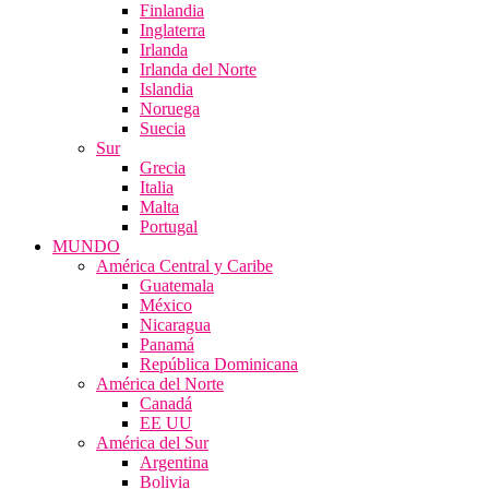
Finlandia
Inglaterra
Irlanda
Irlanda del Norte
Islandia
Noruega
Suecia
Sur
Grecia
Italia
Malta
Portugal
MUNDO
América Central y Caribe
Guatemala
México
Nicaragua
Panamá
República Dominicana
América del Norte
Canadá
EE UU
América del Sur
Argentina
Bolivia