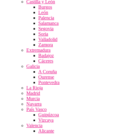
Castilla y León
Burgos
León
Palencia
Salamanca
Segovia
Soria
Valladolid
Zamora
Extremadura
Badajoz
Cáceres
Galicia
A Coruña
Ourense
Pontevedra
La Rioja
Madrid
Murcia
Navarra
País Vasco
Guipúzcoa
Vizcaya
Valencia
Alicante