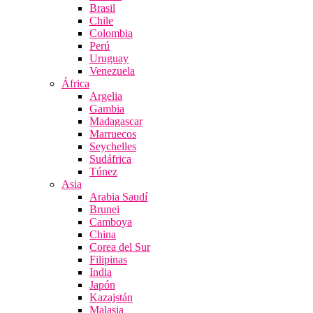
Brasil
Chile
Colombia
Perú
Uruguay
Venezuela
África
Argelia
Gambia
Madagascar
Marruecos
Seychelles
Sudáfrica
Túnez
Asia
Arabia Saudí
Brunei
Camboya
China
Corea del Sur
Filipinas
India
Japón
Kazajstán
Malasia