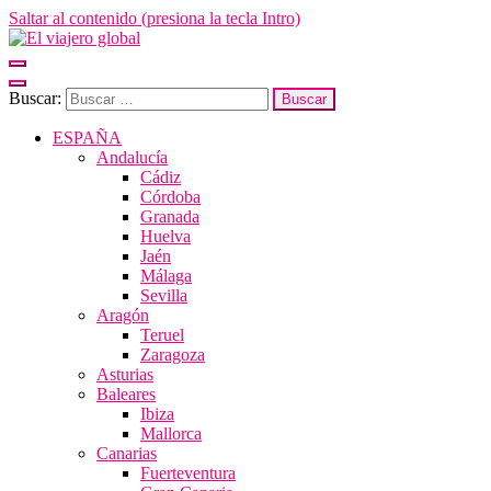
Saltar al contenido (presiona la tecla Intro)
El viajero global
Un espacio donde descubrir la cara B de los destinos y disfrutarlos de
forma sensorial, desde su música hasta su arquitectura o sus sabores
Buscar:
ESPAÑA
Andalucía
Cádiz
Córdoba
Granada
Huelva
Jaén
Málaga
Sevilla
Aragón
Teruel
Zaragoza
Asturias
Baleares
Ibiza
Mallorca
Canarias
Fuerteventura