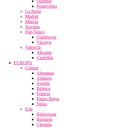
Ourense
Pontevedra
La Rioja
Madrid
Murcia
Navarra
País Vasco
Guipúzcoa
Vizcaya
Valencia
Alicante
Castellón
EUROPA
Central
Alemania
Andorra
Austria
Bélgica
Francia
Países Bajos
Suiza
Este
Bielorrusia
Bulgaria
Chequia