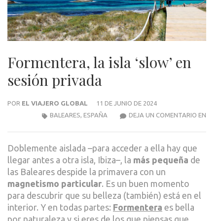
Formentera, la isla ‘slow’ en
sesión privada
POR
EL VIAJERO GLOBAL
11 DE JUNIO DE 2024
FOR
BALEARES
,
ESPAÑA
DEJA UN COMENTARIO EN
LA
ISLA
Doblemente aislada –para acceder a ella hay que
‘SLO
llegar antes a otra isla, Ibiza–, la
más pequeña
de
EN
las Baleares despide la primavera con un
SESI
magnetismo particular
. Es un buen momento
PRIV
para descubrir que su belleza (también) está en el
interior. Y en todas partes:
Formentera
es bella
por naturaleza y si eres de los que piensas que