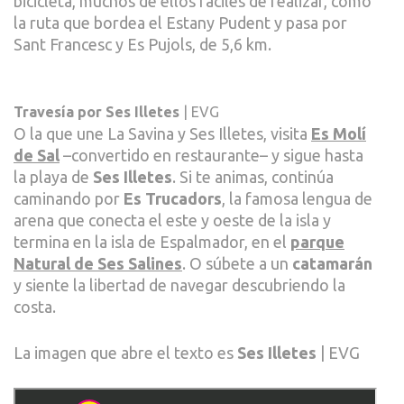
bicicleta, muchos de ellos fáciles de realizar, como
la ruta que bordea el Estany Pudent y pasa por
Sant Francesc y Es Pujols, de 5,6 km.
Travesía por Ses Illetes
| EVG
O la que une La Savina y Ses Illetes, visita
Es Molí
de Sal
–convertido en restaurante– y sigue hasta
la playa de
Ses Illetes
. Si te animas, continúa
caminando por
Es Trucadors
, la famosa lengua de
arena que conecta el este y oeste de la isla y
termina en la isla de Espalmador, en el
parque
Natural de Ses Salines
. O súbete a un
catamarán
y siente la libertad de navegar descubriendo la
costa.
La imagen que abre el texto es
Ses Illetes
| EVG