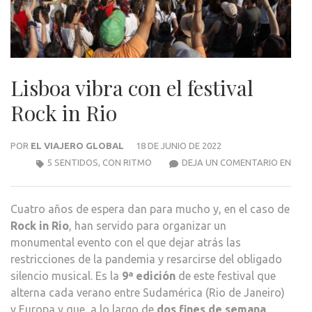
Lisboa vibra con el festival
Rock in Rio
POR
EL VIAJERO GLOBAL
18 DE JUNIO DE 2022
LISB
5 SENTIDOS
,
CON RITMO
DEJA UN COMENTARIO EN
VIBR
CON
Cuatro años de espera dan para mucho y, en el caso de
EL
Rock in Rio
, han servido para organizar un
FEST
monumental evento con el que dejar atrás las
ROC
restricciones de la pandemia y resarcirse del obligado
IN
silencio musical. Es la
9ª edición
de este festival que
RIO
alterna cada verano entre Sudamérica (Rio de Janeiro)
y Europa y que, a lo largo de
dos fines de semana
,