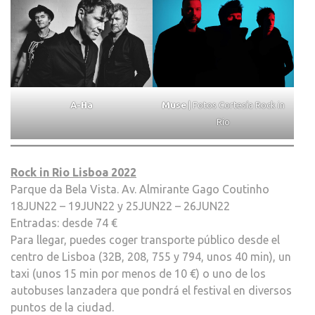
A-Ha
Muse
| Fotos Cortesía Rock in
Rio
Rock in Rio Lisboa 2022
Parque da Bela Vista. Av. Almirante Gago Coutinho
18JUN22 – 19JUN22 y 25JUN22 – 26JUN22
Entradas: desde 74 €
Para llegar, puedes coger transporte público desde el
centro de Lisboa (32B, 208, 755 y 794, unos 40 min), un
taxi (unos 15 min por menos de 10 €) o uno de los
autobuses lanzadera que pondrá el festival en diversos
puntos de la ciudad.