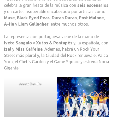
celebra la gran fiesta de la música con
seis escenarios
y un cartel insuperable encabezado por artistas como
Muse
,
Black Eyed Peas
,
Duran Duran
,
Post Malone
,
A-Ha
y
Liam Gallagher
, entre muchos otros.
La representación portuguesa viene de la mano de
Ivete Sangalo
y
Xutos & Pontapés
y, la española, con
Izal
y
Miss Caffeina
. Además, habrá un Rock Your
Street más plural y, la Ciudad del Rock renueva el Palco
Yorn, el Chef’s Garden y el Game Square y estrena Noria
Gigante.
Jason Derulo