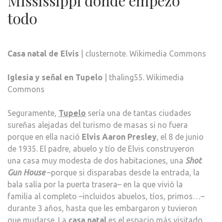
Mississippi donde empezó
todo
Casa natal de Elvis
| clusternote. Wikimedia Commons
Iglesia y señal en Tupelo
| thaling55. Wikimedia
Commons
Seguramente,
Tupelo
sería una de tantas ciudades
sureñas alejadas del turismo de masas si no fuera
porque en ella nació
Elvis Aaron Presley
, el 8 de junio
de 1935. El padre, abuelo y tío de Elvis construyeron
una casa muy modesta de dos habitaciones, una
Shot
Gun House
–porque si disparabas desde la entrada, la
bala salía por la puerta trasera– en la que vivió la
familia al completo –incluidos abuelos, tíos, primos…–
durante 3 años, hasta que les embargaron y tuvieron
que mudarse. La
casa natal
es el espacio más visitado