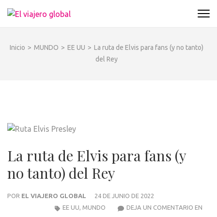
Saltar
EL VIAJERO GLOBAL
al
Un espacio donde descubrir la cara B de los
contenido
destinos y disfrutarlos de forma sensorial,
(presiona
desde su música hasta su arquitectura o sus
Inicio
>
MUNDO
>
EE UU
>
La ruta de Elvis para fans (y no tanto)
la
sabores
del Rey
tecla
Intro)
La ruta de Elvis para fans (y
no tanto) del Rey
POR
EL VIAJERO GLOBAL
24 DE JUNIO DE 2022
EE UU
,
MUNDO
DEJA UN COMENTARIO EN
LA