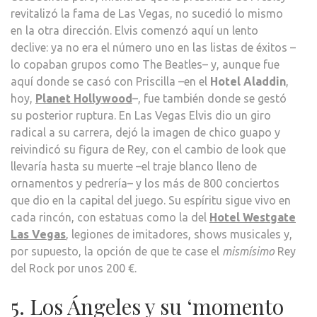
revitalizó la fama de Las Vegas, no sucedió lo mismo
en la otra dirección. Elvis comenzó aquí un lento
declive: ya no era el número uno en las listas de éxitos –
lo copaban grupos como The Beatles– y, aunque fue
aquí donde se casó con Priscilla –en el
Hotel Aladdin
,
hoy,
Planet Hollywood
–, fue también donde se gestó
su posterior ruptura. En Las Vegas Elvis dio un giro
radical a su carrera, dejó la imagen de chico guapo y
reivindicó su figura de Rey, con el cambio de look que
llevaría hasta su muerte –el traje blanco lleno de
ornamentos y pedrería– y los más de 800 conciertos
que dio en la capital del juego. Su espíritu sigue vivo en
cada rincón, con estatuas como la del
Hotel Westgate
Las Vegas
, legiones de imitadores, shows musicales y,
por supuesto, la opción de que te case el
mismísimo
Rey
del Rock por unos 200 €.
5. Los Ángeles y su ‘momento