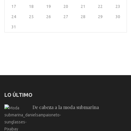
17
18
19
20
21
22
23
24
25
26
27
28
29
30
31
LO ÚLTIMO
De cabeza a la moda submarina