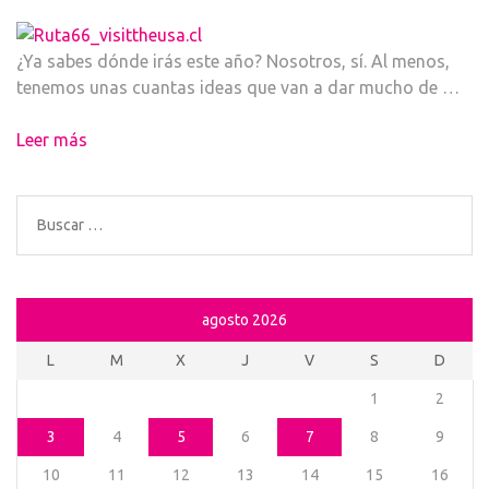
¿Ya sabes dónde irás este año? Nosotros, sí. Al menos,
tenemos unas cuantas ideas que van a dar mucho de …
Leer más
Buscar:
agosto 2026
L
M
X
J
V
S
D
1
2
3
4
5
6
7
8
9
10
11
12
13
14
15
16