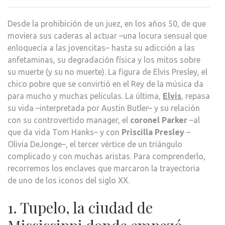
RUT
DE
Desde la prohibición de un juez, en los años 50, de que
ELVI
moviera sus caderas al actuar –una locura sensual que
PAR
enloquecía a las jovencitas– hasta su adicción a las
FAN
anfetaminas, su degradación física y los mitos sobre
(Y
su muerte (y su no muerte). La figura de Elvis Presley, el
NO
chico pobre que se convirtió en el Rey de la música da
TAN
para mucho y muchas películas. La última,
Elvis
, repasa
DEL
su vida –interpretada por Austin Butler– y su relación
REY
con su controvertido manager, el
coronel Parker
–al
que da vida Tom Hanks– y con
Priscilla Presley
–
Olivia DeJonge–, el tercer vértice de un triángulo
complicado y con muchas aristas. Para comprenderlo,
recorremos los enclaves que marcaron la trayectoria
de uno de los iconos del siglo XX.
1. Tupelo, la ciudad de