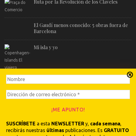
Ruta por la Revolución de los Claveles
El Gaudí menos conocido: 5 obras fuera de
Barcelona
Mi isla y yo
JAZZahara, el jazz que vino del sur
SUSCRÍBETE
a esta
NEWSLETTER
y,
cada semana
,
recibirás nuestras
últimas
publicaciones. Es
GRATUITO
© 2026
El viajero global
. Metro Magazine | Desarrollado por