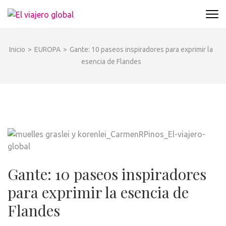
Saltar
al
EL VIAJERO GLOBAL
Un espacio donde descubrir la cara B de los
contenido
destinos y disfrutarlos de forma sensorial,
(presiona
desde su música hasta su arquitectura o sus
Inicio
>
EUROPA
>
Gante: 10 paseos inspiradores para exprimir la
la
sabores
esencia de Flandes
tecla
Intro)
Gante: 10 paseos inspiradores
para exprimir la esencia de
Flandes