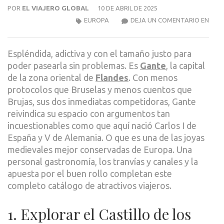
POR
EL VIAJERO GLOBAL
10 DE ABRIL DE 2025
GANT
EUROPA
DEJA UN COMENTARIO EN
10
PAS
Espléndida, adictiva y con el tamaño justo para
INSP
poder pasearla sin problemas. Es
Gante
, la capital
PAR
de la zona oriental de
Flandes
. Con menos
EXPR
protocolos que Bruselas y menos cuentos que
LA
Brujas, sus dos inmediatas competidoras, Gante
ESEN
reivindica su espacio con argumentos tan
DE
incuestionables como que aquí nació Carlos I de
FLA
España y V de Alemania. O que es una de las joyas
medievales mejor conservadas de Europa. Una
personal gastronomía, los tranvías y canales y la
apuesta por el buen rollo completan este
completo catálogo de atractivos viajeros.
1. Explorar el Castillo de los