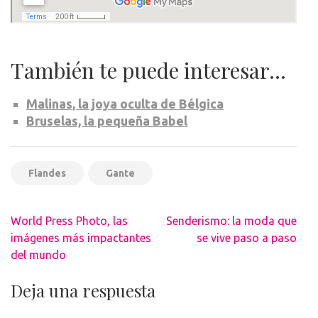
También te puede interesar…
Malinas, la joya oculta de Bélgica
Bruselas, la pequeña Babel
Flandes
Gante
Navegación
World Press Photo, las
Senderismo: la moda que
de
imágenes más impactantes
se vive paso a paso
entradas
del mundo
Deja una respuesta