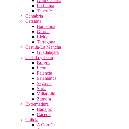
Gran Canaria
La Palma
Tenerife
Cantabria
Cataluña
Barcelona
Girona
Lleida
Tarragona
Castilla-La Mancha
Guadalajara
Castilla y León
Burgos
León
Palencia
Salamanca
Segovia
Soria
Valladolid
Zamora
Extremadura
Badajoz
Cáceres
Galicia
A Coruña