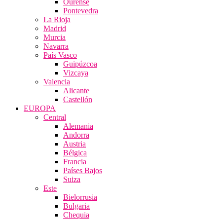
Ourense
Pontevedra
La Rioja
Madrid
Murcia
Navarra
País Vasco
Guipúzcoa
Vizcaya
Valencia
Alicante
Castellón
EUROPA
Central
Alemania
Andorra
Austria
Bélgica
Francia
Países Bajos
Suiza
Este
Bielorrusia
Bulgaria
Chequia