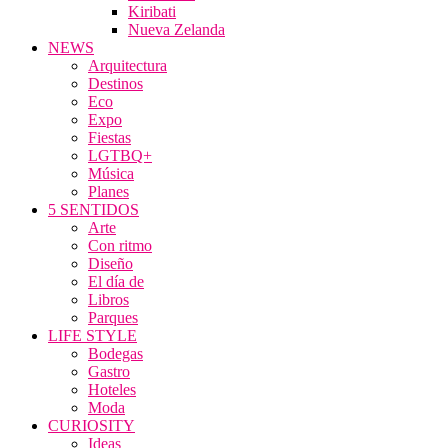
Kiribati
Nueva Zelanda
NEWS
Arquitectura
Destinos
Eco
Expo
Fiestas
LGTBQ+
Música
Planes
5 SENTIDOS
Arte
Con ritmo
Diseño
El día de
Libros
Parques
LIFE STYLE
Bodegas
Gastro
Hoteles
Moda
CURIOSITY
Ideas