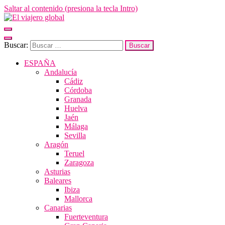
Saltar al contenido (presiona la tecla Intro)
El viajero global
Un espacio donde descubrir la cara B de los destinos y disfrutarlos de
Buscar:
ESPAÑA
Andalucía
Cádiz
Córdoba
Granada
Huelva
Jaén
Málaga
Sevilla
Aragón
Teruel
Zaragoza
Asturias
Baleares
Ibiza
Mallorca
Canarias
Fuerteventura