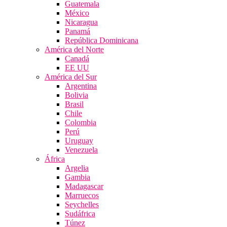
Guatemala
México
Nicaragua
Panamá
República Dominicana
América del Norte
Canadá
EE UU
América del Sur
Argentina
Bolivia
Brasil
Chile
Colombia
Perú
Uruguay
Venezuela
África
Argelia
Gambia
Madagascar
Marruecos
Seychelles
Sudáfrica
Túnez