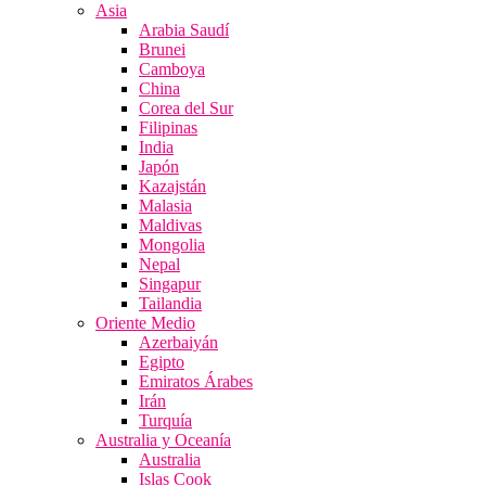
Asia
Arabia Saudí
Brunei
Camboya
China
Corea del Sur
Filipinas
India
Japón
Kazajstán
Malasia
Maldivas
Mongolia
Nepal
Singapur
Tailandia
Oriente Medio
Azerbaiyán
Egipto
Emiratos Árabes
Irán
Turquía
Australia y Oceanía
Australia
Islas Cook