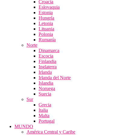
Croacia
Eslovaquia
Estonia
Hungría
Letonia
Lituania
Polonia
Rumanía
Norte
Dinamarca
Escocia
Finlandia
Inglaterra
Irlanda
Irlanda del Norte
Islandia
Noruega
Suecia
Sur
Grecia
Italia
Malta
Portugal
MUNDO
América Central y Caribe