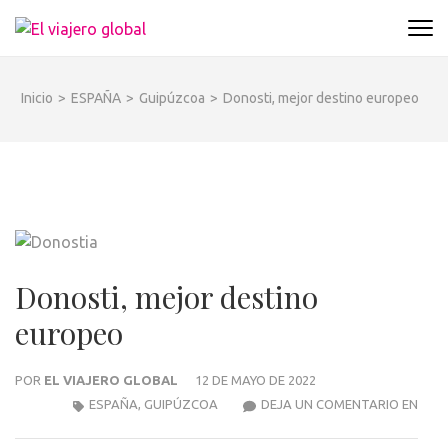
Saltar
al
EL VIAJERO GLOBAL
Un espacio donde descubrir la cara B de los
contenido
destinos y disfrutarlos de forma sensorial,
(presiona
desde su música hasta su arquitectura o sus
Inicio
>
ESPAÑA
>
Guipúzcoa
>
Donosti, mejor destino europeo
la
sabores
tecla
Intro)
Donosti, mejor destino
europeo
POR
EL VIAJERO GLOBAL
12 DE MAYO DE 2022
DONO
ESPAÑA
,
GUIPÚZCOA
DEJA UN COMENTARIO EN
MEJ