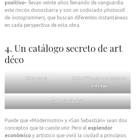
positivo
– llevan veinte años llenando de vanguardia
este rincón donostiarra y son un codiciado
photocall
de
instagrammers
, que buscan diferentes instantáneas
en cada perspectiva de esta obra.
4. Un catálogo secreto de art
déco
Aldamar, 9
Calle Prim
,
con azulejos de
Zuloaga
Calle Garibai, 21
Puede que «Modernismo» y «San Sebastián» sean dos
conceptos que te cueste unir. Pero el
esplendor
económico
y artístico que vivió la ciudad a principios