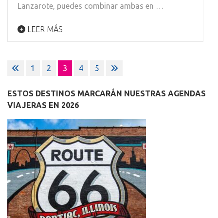
Lanzarote, puedes combinar ambas en …
LEER MÁS
Paginación
1
2
3
4
5
de
entradas
ESTOS DESTINOS MARCARÁN NUESTRAS AGENDAS
VIAJERAS EN 2026