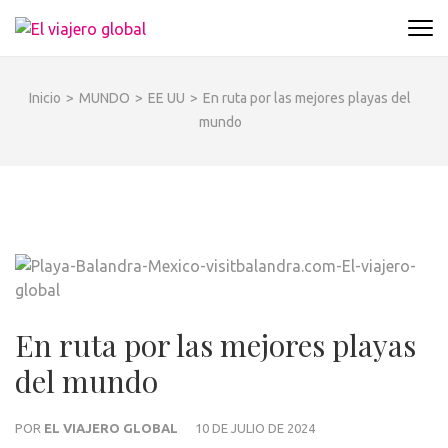
Saltar
al
EL VIAJERO GLOBAL
Un espacio donde descubrir la cara B de los
contenido
destinos y disfrutarlos de forma sensorial,
(presiona
desde su música hasta su arquitectura o sus
Inicio
>
MUNDO
>
EE UU
>
En ruta por las mejores playas del
la
sabores
mundo
tecla
Intro)
En ruta por las mejores playas
del mundo
POR
EL VIAJERO GLOBAL
10 DE JULIO DE 2024