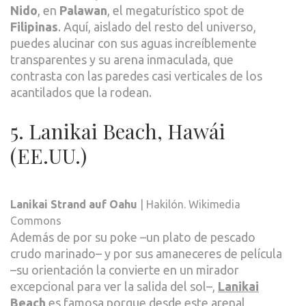
Nido
, en
Palawan
, el megaturístico spot de
Filipinas
. Aquí, aislado del resto del universo,
puedes alucinar con sus aguas increíblemente
transparentes y su arena inmaculada, que
contrasta con las paredes casi verticales de los
acantilados que la rodean.
5. Lanikai Beach, Hawái
(EE.UU.)
Lanikai Strand auf Oahu
| Hakilón. Wikimedia
Commons
Además de por su poke –un plato de pescado
crudo marinado– y por sus amaneceres de película
–su orientación la convierte en un mirador
excepcional para ver la salida del sol–,
Lan
i
kai
Beach
es famosa porque desde este arenal