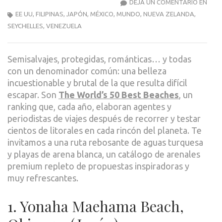
EN
DEJA UN COMENTARIO EN
RUT
EE UU
,
FILIPINAS
,
JAPÓN
,
MÉXICO
,
MUNDO
,
NUEVA ZELANDA
,
POR
SEYCHELLES
,
VENEZUELA
LAS
MEJ
Semisalvajes, protegidas, románticas… y todas
PLAY
con un denominador común: una belleza
DEL
incuestionable y brutal de la que resulta difícil
MUN
escapar. Son
The World’s 50 Best Beaches
, un
ranking que, cada año, elaboran agentes y
periodistas de viajes después de recorrer y testar
cientos de litorales en cada rincón del planeta. Te
invitamos a una ruta rebosante de aguas turquesa
y playas de arena blanca, un catálogo de arenales
premium repleto de propuestas inspiradoras y
muy refrescantes.
1. Yonaha Maehama Beach,