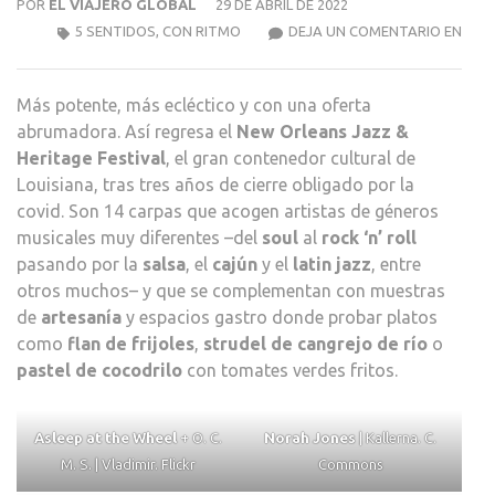
POR
EL VIAJERO GLOBAL
29 DE ABRIL DE 2022
COM
5 SENTIDOS
,
CON RITMO
DEJA UN COMENTARIO EN
EL
FEST
Más potente, más ecléctico y con una oferta
DE
abrumadora. Así regresa el
New Orleans Jazz &
JAZ
Heritage Festival
, el gran contenedor cultural de
DE
Louisiana, tras tres años de cierre obligado por la
NEW
covid. Son 14 carpas que acogen artistas de géneros
ORL
musicales muy diferentes –del
soul
al
rock ‘n’ roll
pasando por la
salsa
, el
cajún
y el
latin jazz
, entre
otros muchos– y que se complementan con muestras
de
artesanía
y espacios gastro donde probar platos
como
flan de frijoles
,
strudel de cangrejo de río
o
pastel de cocodrilo
con tomates verdes fritos.
Asleep at the Wheel
+ O. C.
Norah Jones
| Kallerna. C.
M. S. | Vladimir. Flickr
Commons