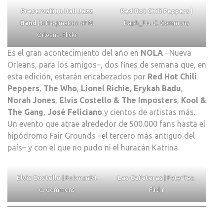
Preservation Hall Jazz
Red Hot Chili Peppers
|
Band
| Infrogmation of N.
Raph_PH. C. Commons
Orleans. Flickr
Es el gran acontecimiento del año en
NOLA
–Nueva
Orleans, para los amigos–, dos fines de semana que, en
esta edición, estarán encabezados por
Red Hot Chili
Peppers
,
The Who
,
Lionel Richie
,
Erykah Badu
,
Norah Jones
,
Elvis Costello & The Imposters
,
Kool &
The Gang
,
José Feliciano
y cientos de artistas más.
Un evento que atrae alrededor de 500.000 fans hasta el
hipódromo Fair Grounds –el tercero más antiguo del
país– y con el que no pudo ni el huracán Katrina.
Elvis Costello
| Robman94.
Las Cafeteras
| PeterTea.
C. Commons
Flickr