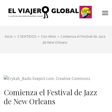
Saltar
al
EL
contenido
Un espac
(presiona
VIA
donde
la
descubrir
GLO
tecla
cara B d
Inicio
>
5 SENTIDOS
>
Con ritmo
>
Comienza el Festival de Jazz
Intro)
los dest
de New Orleans
y
disfrutar
de forma
sensorial
desde s
música
hasta su
arquitec
Comienza el Festival de Jazz
o sus
de New Orleans
sabores