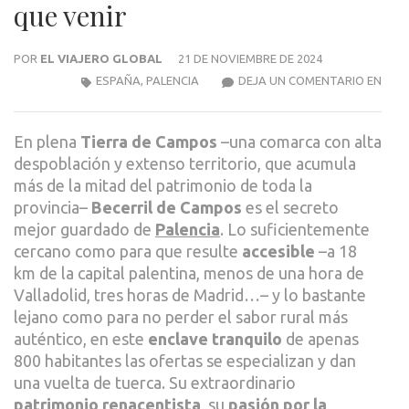
que venir
POR
EL VIAJERO GLOBAL
21 DE NOVIEMBRE DE 2024
BECE
ESPAÑA
,
PALENCIA
DEJA UN COMENTARIO EN
DE
CAM
En plena
Tierra de Campos
–una comarca con alta
10
despoblación y extenso territorio, que acumula
PLA
más de la mitad del patrimonio de toda la
POR
provincia–
Becerril de Campos
es el secreto
LOS
mejor guardado de
Palencia
. Lo suficientemente
QUE
cercano como para que resulte
accesible
–a 18
TIEN
km de la capital palentina, menos de una hora de
QUE
Valladolid, tres horas de Madrid…– y lo bastante
VENI
lejano como para no perder el sabor rural más
auténtico, en este
enclave tranquilo
de apenas
800 habitantes las ofertas se especializan y dan
una vuelta de tuerca. Su extraordinario
patrimonio renacentista
, su
pasión por la