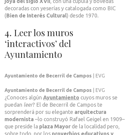
joya del siglo XVII
, con una cúpula y bóvedas
decoradas con yeserías y catalogada como BIC
(
Bien de Interés Cultural
) desde 1970.
4. Leer los muros
‘interactivos’ del
Ayuntamiento
Ayuntamiento de Becerril de Campos
| EVG
Ayuntamiento de Becerril de Campos
| EVG
¿Conoces algún
Ayuntamiento
cuyos muros se
puedan
leer
? El de Becerril de Campos te
sorprenderá por su elegante
arquitectura
modernista
–lo construyó Rafael Geigel en 1909–
que preside la
plaza Mayor
de la localidad pero,
sobre todo, por los
proverbios educativos y