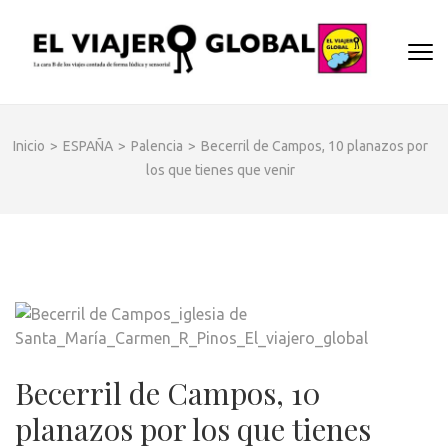
Saltar
al
EL
contenido
Un espac
(presiona
VIA
donde
la
descubrir
GLO
tecla
cara B d
Inicio
>
ESPAÑA
>
Palencia
>
Becerril de Campos, 10 planazos por
Intro)
los dest
los que tienes que venir
y
disfrutar
de forma
sensorial
desde s
música
hasta su
arquitec
o sus
Becerril de Campos, 10
sabores
planazos por los que tienes