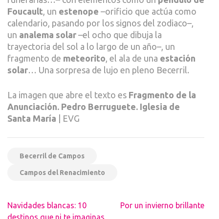
Foucault
, un
estenope
–orificio que actúa como
calendario, pasando por los signos del zodiaco–,
un
analema solar
–el ocho que dibuja la
trayectoria del sol a lo largo de un año–, un
fragmento de
meteorito
, el ala de una
estación
solar
… Una sorpresa de lujo en pleno Becerril.
La imagen que abre el texto es
Fragmento de la
Anunciación. Pedro Berruguete. Iglesia de
Santa María
| EVG
Becerril de Campos
Campos del Renacimiento
Navegación
Navidades blancas: 10
Por un invierno brillante
de
destinos que ni te imaginas