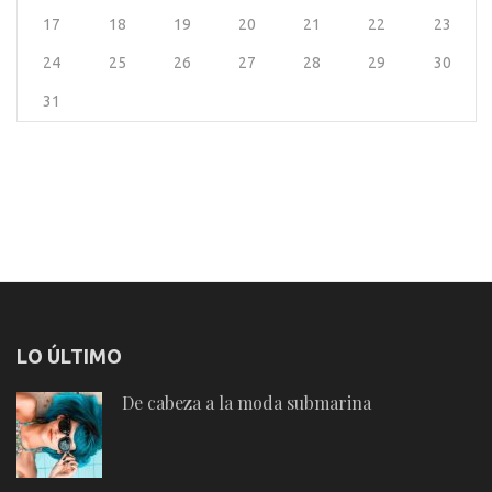
17
18
19
20
21
22
23
24
25
26
27
28
29
30
31
LO ÚLTIMO
De cabeza a la moda submarina