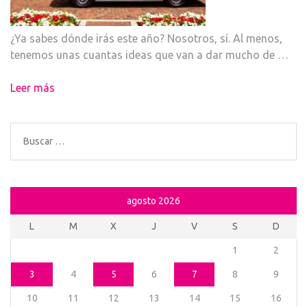
¿Ya sabes dónde irás este año? Nosotros, sí. Al menos,
tenemos unas cuantas ideas que van a dar mucho de …
Leer más
Buscar:
agosto 2026
L
M
X
J
V
S
D
1
2
3
4
5
6
7
8
9
10
11
12
13
14
15
16