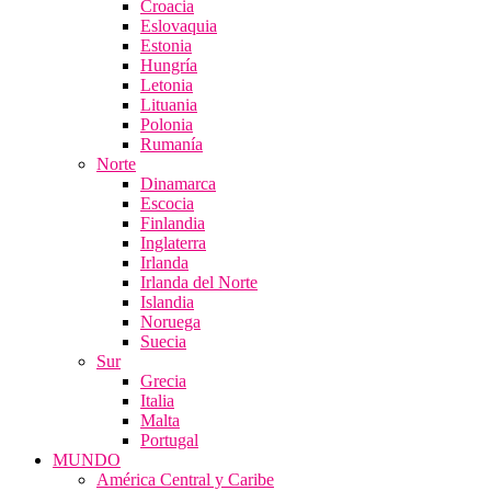
Croacia
Eslovaquia
Estonia
Hungría
Letonia
Lituania
Polonia
Rumanía
Norte
Dinamarca
Escocia
Finlandia
Inglaterra
Irlanda
Irlanda del Norte
Islandia
Noruega
Suecia
Sur
Grecia
Italia
Malta
Portugal
MUNDO
América Central y Caribe