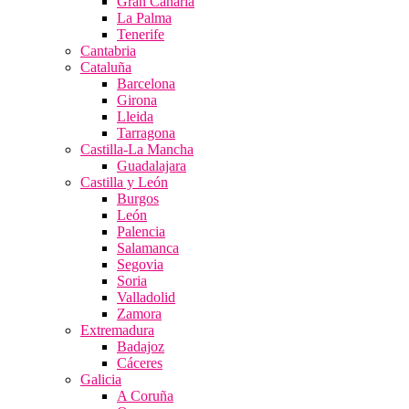
Gran Canaria
La Palma
Tenerife
Cantabria
Cataluña
Barcelona
Girona
Lleida
Tarragona
Castilla-La Mancha
Guadalajara
Castilla y León
Burgos
León
Palencia
Salamanca
Segovia
Soria
Valladolid
Zamora
Extremadura
Badajoz
Cáceres
Galicia
A Coruña