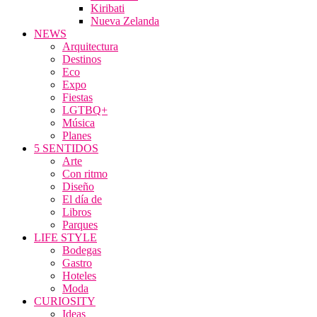
Kiribati
Nueva Zelanda
NEWS
Arquitectura
Destinos
Eco
Expo
Fiestas
LGTBQ+
Música
Planes
5 SENTIDOS
Arte
Con ritmo
Diseño
El día de
Libros
Parques
LIFE STYLE
Bodegas
Gastro
Hoteles
Moda
CURIOSITY
Ideas