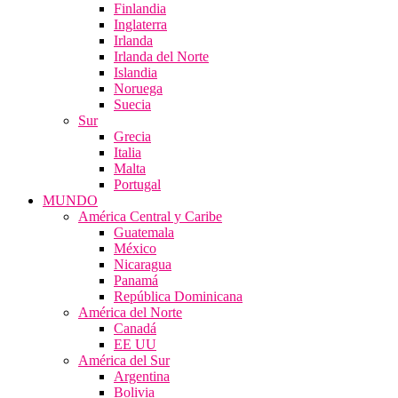
Finlandia
Inglaterra
Irlanda
Irlanda del Norte
Islandia
Noruega
Suecia
Sur
Grecia
Italia
Malta
Portugal
MUNDO
América Central y Caribe
Guatemala
México
Nicaragua
Panamá
República Dominicana
América del Norte
Canadá
EE UU
América del Sur
Argentina
Bolivia