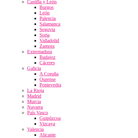
Castilla y León
Burgos
León
Palencia
Salamanca
Segovia
Soria
Valladolid
Zamora
Extremadura
Badajoz
Cáceres
Galicia
A Coruña
Ourense
Pontevedra
La Rioja
Madrid
Murcia
Navarra
País Vasco
Guipúzcoa
Vizcaya
Valencia
Alicante