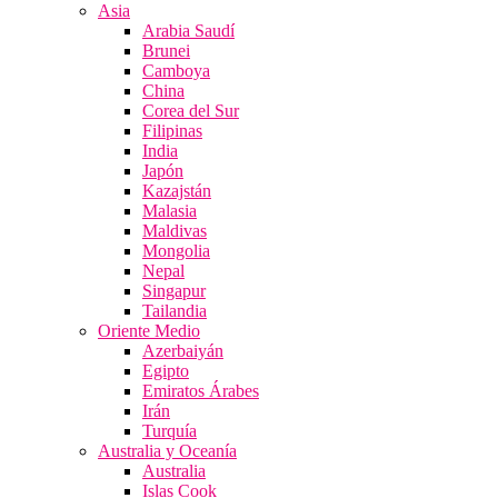
Asia
Arabia Saudí
Brunei
Camboya
China
Corea del Sur
Filipinas
India
Japón
Kazajstán
Malasia
Maldivas
Mongolia
Nepal
Singapur
Tailandia
Oriente Medio
Azerbaiyán
Egipto
Emiratos Árabes
Irán
Turquía
Australia y Oceanía
Australia
Islas Cook