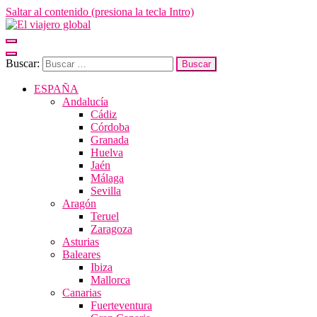
Saltar al contenido (presiona la tecla Intro)
El viajero global
Un espacio donde descubrir la cara B de los destinos y disfrutarlos de
forma sensorial, desde su música hasta su arquitectura o sus sabores
Buscar:
ESPAÑA
Andalucía
Cádiz
Córdoba
Granada
Huelva
Jaén
Málaga
Sevilla
Aragón
Teruel
Zaragoza
Asturias
Baleares
Ibiza
Mallorca
Canarias
Fuerteventura