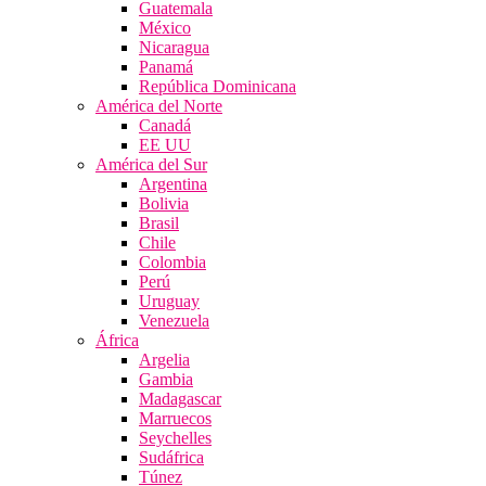
Guatemala
México
Nicaragua
Panamá
República Dominicana
América del Norte
Canadá
EE UU
América del Sur
Argentina
Bolivia
Brasil
Chile
Colombia
Perú
Uruguay
Venezuela
África
Argelia
Gambia
Madagascar
Marruecos
Seychelles
Sudáfrica
Túnez