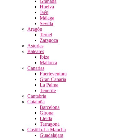
Granada
Huelva
Jaén
Málaga
Sevilla
Aragón
Teruel
Zaragoza
Asturias
Baleares
Ibiza
Mallorca
Canarias
Fuerteventura
Gran Canaria
La Palma
Tenerife
Cantabria
Cataluña
Barcelona
Girona
Lleida
Tarragona
Castilla-La Mancha
Guadalajara