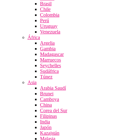
Brasil
Chile
Colombia
Perú
Uruguay
Venezuela
África
Argelia
Gambia
Madagascar
Marruecos
Seychelles
Sudáfrica
Túnez
Asia
Arabia Saudí
Brunei
Camboya
China
Corea del Sur
Filipinas
India
Japón
Kazajstán
Malasia