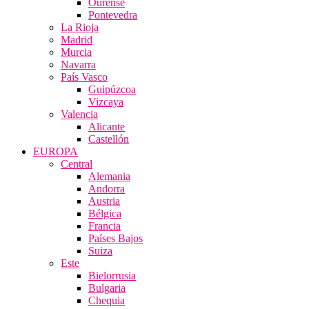
Ourense
Pontevedra
La Rioja
Madrid
Murcia
Navarra
País Vasco
Guipúzcoa
Vizcaya
Valencia
Alicante
Castellón
EUROPA
Central
Alemania
Andorra
Austria
Bélgica
Francia
Países Bajos
Suiza
Este
Bielorrusia
Bulgaria
Chequia