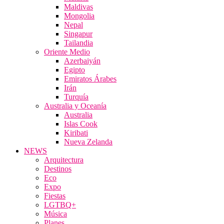
Maldivas
Mongolia
Nepal
Singapur
Tailandia
Oriente Medio
Azerbaiyán
Egipto
Emiratos Árabes
Irán
Turquía
Australia y Oceanía
Australia
Islas Cook
Kiribati
Nueva Zelanda
NEWS
Arquitectura
Destinos
Eco
Expo
Fiestas
LGTBQ+
Música
Planes