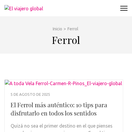
Saltar
al
EL VIAJERO GLOBAL
Un espacio donde descubrir la cara B de los
contenido
destinos y disfrutarlos de forma sensorial,
(presiona
desde su música hasta su arquitectura o sus
Inicio
>
Ferrol
la
sabores
Ferrol
tecla
Intro)
5 DE AGOSTO DE 2025
El Ferrol más auténtico: 10 tips para
disfrutarlo en todos los sentidos
Quizá no sea el primer destino en el que pienses