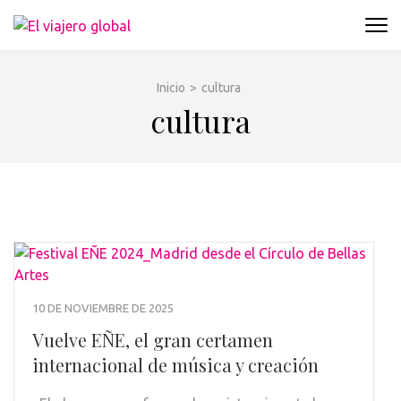
Saltar
EL VIAJERO GLOBAL
al
Un espacio donde descubrir la cara B de los
contenido
destinos y disfrutarlos de forma sensorial,
(presiona
desde su música hasta su arquitectura o sus
Inicio
>
cultura
la
sabores
cultura
tecla
Intro)
10 DE NOVIEMBRE DE 2025
Vuelve EÑE, el gran certamen
internacional de música y creación